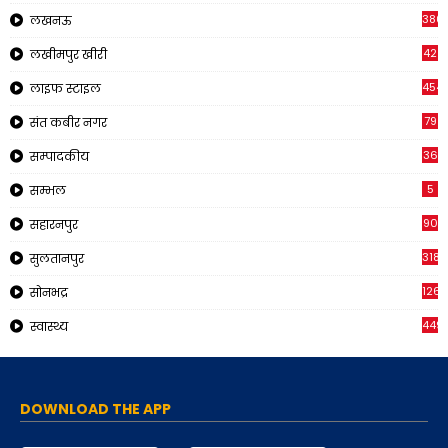
380
लखनऊ
42
लखीमपुर खीरी
454
लाइफ स्टाइल
79
संत कबीर नगर
36
सम्पादकीय
5
सम्भल
90
सहारनपुर
318
सुलतानपुर
126
सोनभद्र
449
स्वास्थ्य
DOWNLOAD THE APP