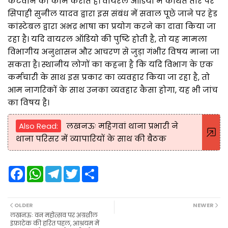
कटवाने का काम कराते हैं। वायरल ऑडियो में कथित तौर पर
सिपाही सुनील यादव द्वारा इस संबंध में सवाल पूछे जाने पर हेड
कांस्टेबल द्वारा अभद्र भाषा का प्रयोग करने का दावा किया जा
रहा है। यदि वायरल ऑडियो की पुष्टि होती है, तो यह मामला
विभागीय अनुशासन और आचरण से जुड़ा गंभीर विषय माना जा
सकता है। स्थानीय लोगों का कहना है कि यदि विभाग के एक
कर्मचारी के साथ इस प्रकार का व्यवहार किया जा रहा है, तो
आम नागरिकों के साथ उनका व्यवहार कैसा होगा, यह भी जांच
का विषय है।
Also Read:
लखनऊः महिगवां थाना प्रभारी ने
थाना परिसर में व्यापारियों के साथ की बैठक
F
W
T
T
S
a
h
e
w
h
c
a
l
i
a
e
t
e
t
r
b
s
g
t
e
OLDER
NEWER
o
A
r
e
लखनऊः वन महोत्सव पर अग्रशील
o
p
a
r
इंफ्राटेक की हरित पहल, आश्रयम में
k
p
m