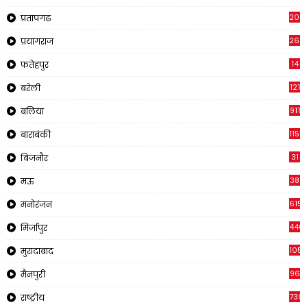
2011
प्रतापगढ
269
प्रयागराज
14
फतेहपुर
121
बरेली
911
बलिया
1150
बाराबंकी
31
बिजनौर
38
मऊ
615
मनोरंजन
440
मिर्जापुर
105
मुरादाबाद
96
मैनपुरी
730
राष्ट्रीय