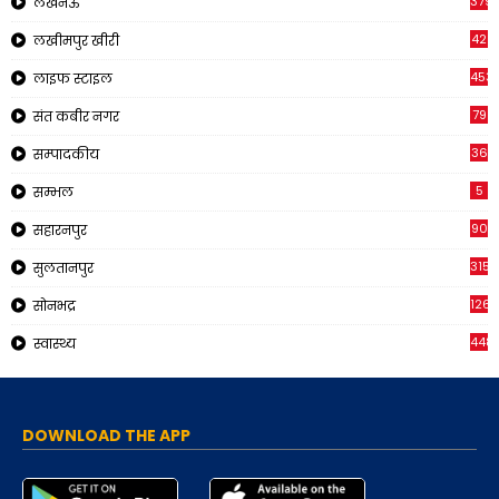
379
लखनऊ
42
लखीमपुर खीरी
453
लाइफ स्टाइल
79
संत कबीर नगर
36
सम्पादकीय
5
सम्भल
90
सहारनपुर
315
सुलतानपुर
126
सोनभद्र
448
स्वास्थ्य
DOWNLOAD THE APP