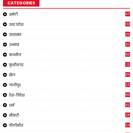
CATEGORIES
4721
अमेठी
1368
उत्तर प्रदेश
262
उत्तराखंड
308
उन्नाव
959
कन्नौज
13
कुशीनगर
892
खेल
237
गाजीपुर
955
देश-विदेश
422
धर्म
28
नौकरी
2195
पीलीभीत