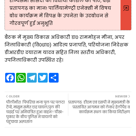
राज्यसभा सांसदों को विधायी कौशल का पाठ, बढ़ा
प्रतापगढ़ का मान! पार्लियामेण्ट्री एनेक्सी में विषय
बोध कार्यक्रम में विपक्ष के उपनेता के उदबोधन से
गौरवपूर्ण हुई अनुभूति
बैठक में मुख्य विकास अधिकारी डा0 राममोहन मीना, अपर
जिलाधिकारी (वि0ध्रा0) आदित्य प्रजापति, परियोजना निदेशक
डीआरडीए दयाराम यादव सहित जिला स्तरीय अधिकारी,
उपजिलाधिकारी उपस्थित रहे।
F
W
T
T
S
a
h
e
w
h
c
a
l
i
a
e
t
e
t
r
b
s
g
t
e
OLDER
NEWER
o
A
r
e
पीलीभीतः पिपरिया भजा पुल पर पलटा
प्रतापगढः डीएम एवं एसपी ने मुख्यमंत्री के
o
p
a
r
टेंपो, मासूम समेत छह घायल,पुल की
प्रस्तावित आगमन को लेकर हेलीपैड व
k
p
m
चढ़ाई पर अनियंत्रित हुआ वाहन ! चीख-
कार्यक्रम स्थल का किया निरीक्षण
पुकार के बीच पुलिस ने घायलों को
पहुंचाया अस्पताल