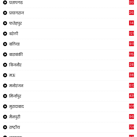
200
प्रतापगढ
269
प्रयागराज
14
फतेहपुर
121
बरेली
911
बलिया
1150
बाराबंकी
28
बिजनौर
38
मऊ
613
मनोरंजन
439
मिर्जापुर
1054
मुरादाबाद
96
मैनपुरी
728
राष्ट्रीय