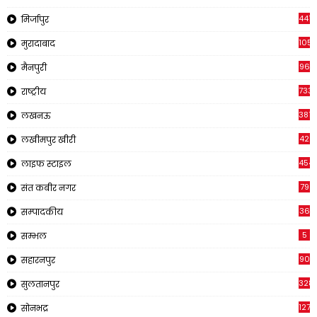
441
मिर्जापुर
1057
मुरादाबाद
96
मैनपुरी
733
राष्ट्रीय
3816
लखनऊ
42
लखीमपुर खीरी
454
लाइफ स्टाइल
79
संत कबीर नगर
36
सम्पादकीय
5
सम्भल
90
सहारनपुर
328
सुलतानपुर
1270
सोनभद्र