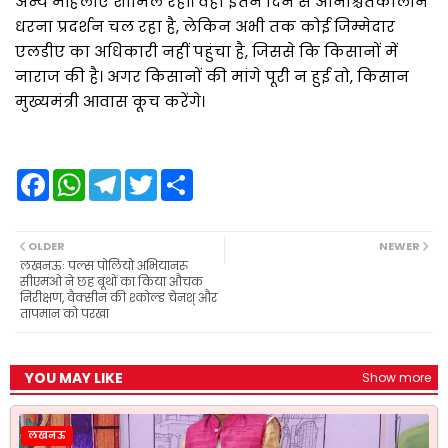
अन्य महिलाएं शामिल रहीं। वही इतने दिन से अनिश्चितकालीन
धरना प्रदर्शन चल रहा है, लेकिन अभी तक कोई जिम्मेदार
एलडीए का अधिकारी नहीं पहुंचा है, जिससे कि किसानों में
नाराज की है। अगर किसानों की मांगे पूरी न हुई तो, किसान
मुख्यमंत्री आवास कूच करेंगे।
F
W
T
T
S
a
h
e
w
h
c
a
l
i
a
e
t
e
t
r
b
s
g
t
e
OLDER
NEWER
o
A
r
e
लखनऊः पल्स पोलियो अभियानरू
o
p
a
r
सीएमओ ने छह बूथों का किया औचक
k
p
m
निरीक्षण, वैक्सीन की श्कोल्ड चेनश् और
तापमान को परखा
YOU MAY LIKE
Show more
लखनऊ