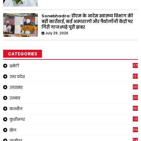
Sonebhadra: डीएम के आदेस स्वास्थ्य विभाग की
बड़ी कार्रवाई, कई अस्पतालों और पैथोलॉजी केंद्रों पर
गिरी गाज।।पढ़े पूरी ख़बर
July 29, 2026
CATEGORIES
4751
अमेठी
1375
उत्तर प्रदेश
2651
उत्तराखंड
308
उन्नाव
959
कन्नौज
13
कुशीनगर
894
खेल
244
गाजीपुर