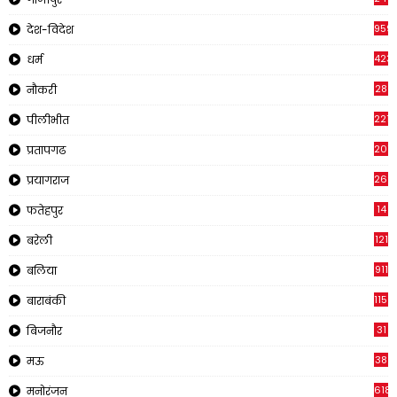
959
देश-विदेश
423
धर्म
28
नौकरी
2210
पीलीभीत
2019
प्रतापगढ
269
प्रयागराज
14
फतेहपुर
121
बरेली
911
बलिया
1150
बाराबंकी
31
बिजनौर
38
मऊ
618
मनोरंजन