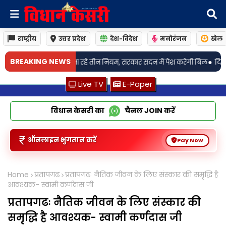
राष्ट्रीय
उत्तर प्रदेश
देश-विदेश
मनोरंजन
खेल
•
BREAKING NEWS
जा रहे तीन नियम, सरकार सदन में पेश करेगी बिल
दिल्ली में जारी रहेगा बारिश का 
Live TV
E-Paper
विधान केसरी का
चैनल
JOIN
करें
ऑनलाइन भुगतान करें
Pay Now
Home
प्रतापगढ
प्रतापगढः नैतिक जीवन के लिए संस्कार की समृद्धि है
आवश्यक- स्वामी कर्णदास जी
प्रतापगढः नैतिक जीवन के लिए संस्कार की
समृद्धि है आवश्यक- स्वामी कर्णदास जी