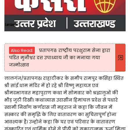
Also Read:
प्रतापगढः राष्ट्रीय परशुराम सेना द्वारा
पंडित मुनीश्वर दत्त उपाध्याय जी का मनाया गया
जन्मोत्सव
लालगंज/प्रतापगढ़। राहाटीकर के समीप रामपुर कसिहा स्थित
श्री सांई धाम मंदिर में हो रहे श्री विष्णु महायज्ञ एवं
श्रीमदभागवत महापुराण कथा में सोमवार को श्रद्धालुओं की
भीड़ जुटी दिखी। कथाव्यास उदासीन हिमांचल प्रदेश से पधारे
स्वामी निर्वाण कर्णदास जी महराज ने कहा कि जीवन में
संस्कार की समृद्धि के लिए वातावरण का सुचितापूर्ण होना
आवश्यक है। उन्होने कहा कि घर एवं परिवार के वातावरण
संस्कारित एवं धार्मिक होने से पीढ़ी को सकारात्मक ऊर्जा मिला