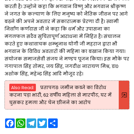
करती है। उन्होने कहा कि भगवान विष्णु और भगवान श्रीकृष्ण
ने जगत के कल्याण के लिए मनुष्य को नैतिक जीवन पर आगे
बढ़ने की अपने अवतार में सकारात्मक प्रेरणा दी है। स्वामी
निर्वाण कर्णदास जी ने कहा कि धर्म और उपासना का
मंगलफल सदैव सुचितापूर्ण आराधना में निहित है। संचालन
करते हुए कथावाचक शम्भूनाथ योगी जी महराज द्वारा भी
भगवान के विविध अवतारों की महिमा का बखान किया गया।
संयोजक समाजसेवी संजय ने मण्डप पूजन किया। इस मौके पर
गंगापाल सिंह तोमर, जय सिंह, जगदीश नारायण मिश्र, डा0
अशोक सिंह, महेन्द्र सिंह आदि मौजूद रहे।
Also Read:
प्रतापगढः जमीन कब्जे का विरोध
करना पड़ा भारी, 62 वर्षीय महिला से मारपीट, घर में
घुसकर हमला और चेन छीनने का आरोप
F
W
T
T
S
a
h
e
w
h
c
a
l
i
a