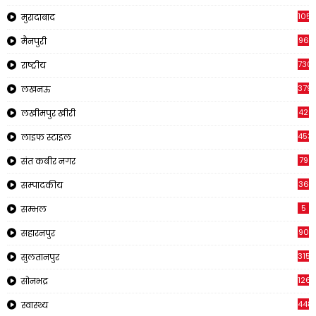
1054
मुरादाबाद
96
मैनपुरी
730
राष्ट्रीय
379
लखनऊ
42
लखीमपुर खीरी
453
लाइफ स्टाइल
79
संत कबीर नगर
36
सम्पादकीय
5
सम्भल
90
सहारनपुर
315
सुलतानपुर
126
सोनभद्र
448
स्वास्थ्य