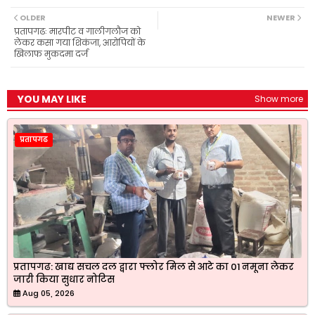
e
t
e
t
r
b
s
g
t
e
OLDER
NEWER
o
A
r
e
प्रतापगढः मारपीट व गालीगलौज को
o
p
a
r
लेकर कसा गया शिकंजा, आरोपियों के
k
p
m
खिलाफ मुकदमा दर्ज
YOU MAY LIKE
Show more
प्रतापगढ
प्रतापगढ: खाद्य सचल दल द्वारा फ्लोर मिल से आटे का 01 नमूना लेकर
जारी किया सुधार नोटिस
Aug 05, 2026