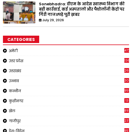
Sonebhadra: डीएम के आदेस स्वास्थ्य विभाग की
बड़ी कार्रवाई, कई अस्पतालों और पैथोलॉजी केंद्रों पर
गिरी गाज।।पढ़े पूरी ख़बर
July 29, 2026
CATEGORIES
4721
अमेठी
1368
उत्तर प्रदेश
262
उत्तराखंड
308
उन्नाव
959
कन्नौज
13
कुशीनगर
892
खेल
237
गाजीपुर
957
देश-विदेश