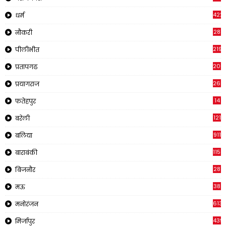
422
धर्म
28
नौकरी
2195
पीलीभीत
200
प्रतापगढ
269
प्रयागराज
14
फतेहपुर
121
बरेली
911
बलिया
1150
बाराबंकी
28
बिजनौर
38
मऊ
613
मनोरंजन
439
मिर्जापुर