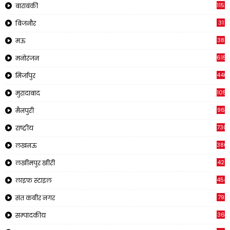
1150
बाराबंकी
31
बिजनौर
38
मऊ
615
मनोरंजन
440
मिर्जापुर
105
मुरादाबाद
96
मैनपुरी
730
राष्ट्रीय
380
लखनऊ
42
लखीमपुर खीरी
454
लाइफ स्टाइल
79
संत कबीर नगर
36
सम्पादकीय