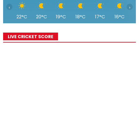
‹
›
22°C
20°C
19°C
18°C
17°C
16°C
1
LIVE CRICKET SCORE