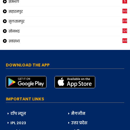
5
सम्भल
90
सहारनपुर
318
सुलतानपुर
126
सोनभद्र
449
स्वास्थ्य
DOWNLOAD THE APP
IMPORTANT LINKS
टॉप न्यूज़
मैगजीन
IPL 2023
उत्तर प्रदेश