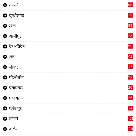
959
कन्नौज
13
कुशीनगर
892
खेल
237
गाजीपुर
957
देश-विदेश
423
धर्म
28
नौकरी
220
पीलीभीत
2011
प्रतापगढ
269
प्रयागराज
14
फतेहपुर
121
बरेली
911
बलिया