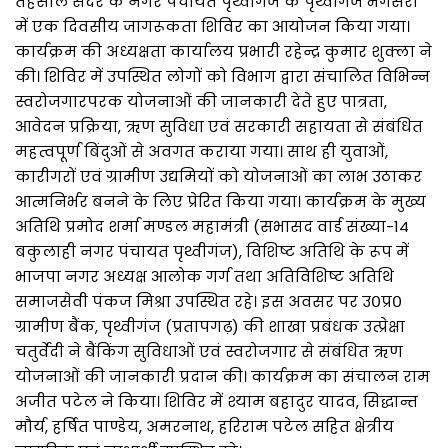
तहसील सदर के नगर पंचायत पृथ्वीगंज के पृथ्वीगंज भगेसरा
में एक दिवसीय जागरूकता शिविर का आयोजन किया गया।
कार्यक्रम की अध्यक्षता कार्यालय प्रभारी रहेन्द्र कुमार शुक्ला ने
की। शिविर में उपस्थित लोगों को विभाग द्वारा संचालित विभिन्न
स्वरोजगारपरक योजनाओं की जानकारी देते हुए पात्रता,
आवेदन प्रक्रिया, ऋण सुविधा एवं सरकारी सहायता से संबंधित
महत्वपूर्ण बिंदुओं से अवगत कराया गया। साथ ही युवाओं,
कारीगरों एवं ग्रामीण उद्यमियों को योजनाओं का लाभ उठाकर
आत्मनिर्भर बनने के लिए प्रेरित किया गया। कार्यक्रम के मुख्य
अतिथि प्रमोद शर्मा मण्डल महामंत्री (सभासद वार्ड संख्या-14
बकुलाही नगर पंचायत पृथ्वीगंज), विशिष्ट अतिथि के रूप में
भाजपा नगर अध्यक्ष आलोक गर्ग तथा अतिविशिष्ट अतिथि
समाजसेवी पंकज मिश्रा उपस्थित रहे। इस अवसर पर उ०प्र०
ग्रामीण बैंक, पृथ्वीगंज (प्रतापगढ़) की शाखा प्रबंधक उत्प्रेक्षा
चतुर्वेदी ने बैंकिंग सुविधाओं एवं स्वरोजगार से संबंधित ऋण
योजनाओं की जानकारी प्रदान की। कार्यक्रम का संचालन राम
अजीत पटेल ने किया। शिविर में श्याम बहादुर यादव, सिद्धान्त
मौर्य, हर्षित पाण्डेय, अमरनाथ, हरिराम पटेल सहित क्षेत्रीय