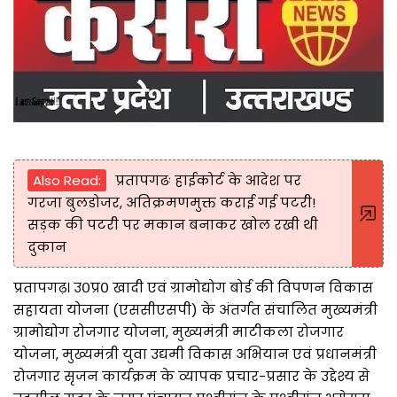
Also Read:
प्रतापगढः हाईकोर्ट के आदेश पर
गरजा बुलडोजर, अतिक्रमणमुक्त कराई गई पटरी!
सड़क की पटरी पर मकान बनाकर खोल रखी थी
दुकान
प्रतापगढ़। उ०प्र० खादी एवं ग्रामोद्योग बोर्ड की विपणन विकास
सहायता योजना (एससीएसपी) के अंतर्गत संचालित मुख्यमंत्री
ग्रामोद्योग रोजगार योजना, मुख्यमंत्री माटीकला रोजगार
योजना, मुख्यमंत्री युवा उद्यमी विकास अभियान एवं प्रधानमंत्री
रोजगार सृजन कार्यक्रम के व्यापक प्रचार-प्रसार के उद्देश्य से