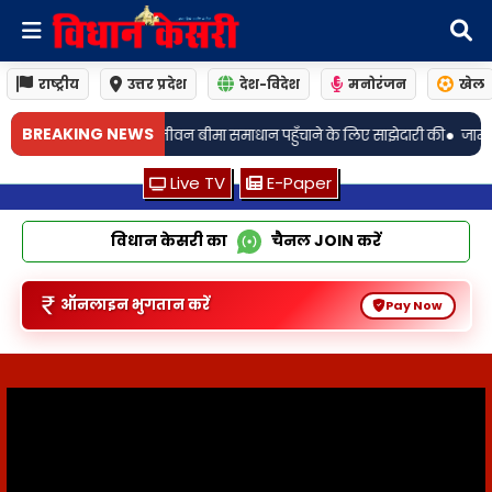
राष्ट्रीय
उत्तर प्रदेश
देश-विदेश
मनोरंजन
खेल
•
BREAKING NEWS
माधान पहुँचाने के लिए साझेदारी की
जामो: अगली तारीख 19 अगस्त! चर्चित जालसाजी म
Live TV
E-Paper
विधान केसरी का
चैनल
JOIN
करें
ऑनलाइन भुगतान करें
Pay Now