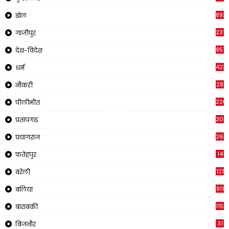
892
खेल
237
गाजीपुर
957
देश-विदेश
423
धर्म
28
नौकरी
220
पीलीभीत
2011
प्रतापगढ
269
प्रयागराज
14
फतेहपुर
121
बरेली
911
बलिया
1150
बाराबंकी
31
बिजनौर