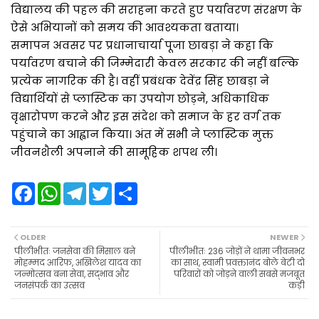
विद्यालय की पहल की सराहना करते हुए पर्यावरण संरक्षण के
ऐसे अभियानों को समय की आवश्यकता बताया।
समापन अवसर पर प्रधानाचार्या पूजा छाबड़ा ने कहा कि
पर्यावरण बचाने की जिम्मेदारी केवल सरकार की नहीं बल्कि
प्रत्येक नागरिक की है। वहीं प्रबंधक देवेंद्र सिंह छाबड़ा ने
विद्यार्थियों से प्लास्टिक का उपयोग छोड़ने, अधिकाधिक
वृक्षारोपण करने और इस संदेश को समाज के हर वर्ग तक
पहुंचाने का आह्वान किया। अंत में सभी ने प्लास्टिक मुक्त
जीवनशैली अपनाने की सामूहिक शपथ ली।
F
W
T
T
S
a
h
e
w
h
c
a
l
i
a
e
t
e
t
r
b
s
g
t
e
OLDER
NEWER
o
A
r
e
पीलीभीतः जनसेवा की मिसाल बने
पीलीभीतः 236 जोड़ों ने थामा जीवनभर
o
p
a
r
मोहम्मद आरिफ, अखिलेश यादव का
का साथ, स्वामी प्रवक्तानंद बोले बेटी दो
k
p
m
जन्मोत्सव बना सेवा, सद्भाव और
परिवारों को जोड़ने वाली सबसे मजबूत
जनसंपर्क का उत्सव
कड़ी