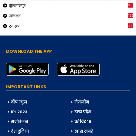
318
सुलतानपुर
126
सोनभद्र
449
स्वास्थ्य
DOWNLOAD THE APP
IMPORTANT LINKS
टॉप न्यूज़
मैगजीन
IPL 2023
उत्तर प्रदेश
मनोरंजन
कोविड 19
देश दुनिया
खास खबरें