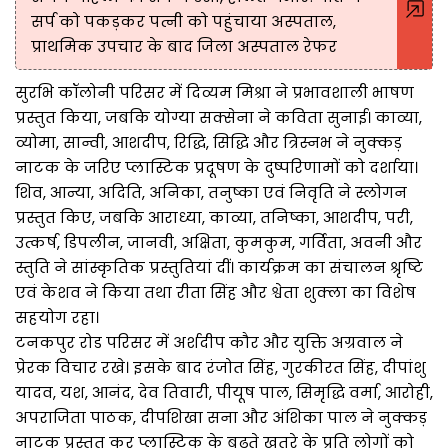
सर्प को पकड़कर पत्नी को पहुंचाया अस्पताल,
प्राथमिक उपचार के बाद जिला अस्पताल रेफर
सुरभि कॉलोनी परिसर में दिव्यम मिश्रा ने प्रभावशाली भाषण
प्रस्तुत किया, जबकि योग्या सक्सेना ने कविता सुनाई। काव्या,
व्योमा, सान्वी, आशदीप, रिद्धि, सिद्धि और त्रिस्नभ ने नुक्कड़
नाटक के जरिए प्लास्टिक प्रदूषण के दुष्परिणामों को दर्शाया।
शिव, आन्या, अदिति, अनिका, तनुष्का एवं निवृति ने स्लोगन
प्रस्तुत किए, जबकि आराध्या, काव्या, तनिष्का, आशदीप, परी,
उत्कर्ष, डिपलीन, जानवी, अक्षिता, कुमकुम, गर्विता, अवनी और
स्तुति ने सांस्कृतिक प्रस्तुतियां दीं। कार्यक्रम का संचालन श्रृष्टि
एवं केशव ने किया तथा रीता सिंह और श्वेता शुक्ला का विशेष
सहयोग रहा।
टनकपुर रोड परिसर में अर्शदीप कौर और युक्ति अग्रवाल ने
प्रेरक विचार रखे। इसके बाद रंजोत सिंह, गुरकीरत सिंह, दीपांशु
यादव, यश, आनंद, देव तिवारी, पीयूष पाल, सिमृद्धि वर्मा, आरोही,
अपराजिता पाठक, दीपशिखा सना और अंशिका पाल ने नुक्कड़
नाटक प्रस्तुत कर प्लास्टिक के बढ़ते खतरे के प्रति लोगों को