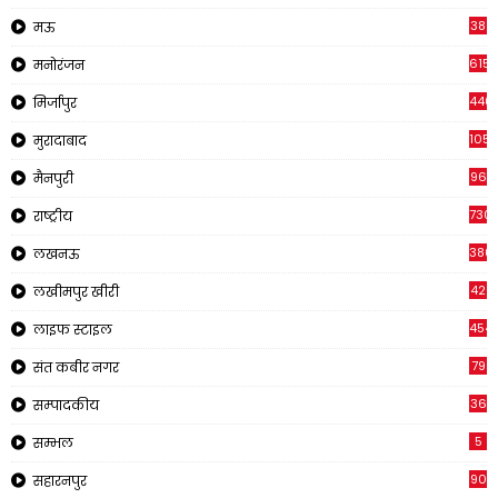
38
मऊ
615
मनोरंजन
440
मिर्जापुर
105
मुरादाबाद
96
मैनपुरी
730
राष्ट्रीय
380
लखनऊ
42
लखीमपुर खीरी
454
लाइफ स्टाइल
79
संत कबीर नगर
36
सम्पादकीय
5
सम्भल
90
सहारनपुर