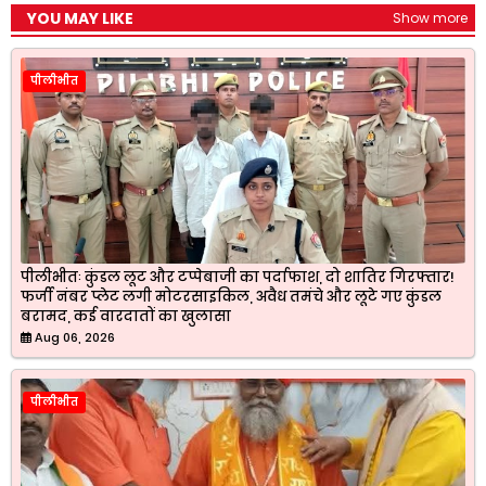
YOU MAY LIKE
Show more
पीलीभीत
पीलीभीतः कुंडल लूट और टप्पेबाजी का पर्दाफाश, दो शातिर गिरफ्तार!
फर्जी नंबर प्लेट लगी मोटरसाइकिल, अवैध तमंचे और लूटे गए कुंडल
बरामद, कई वारदातों का खुलासा
Aug 06, 2026
पीलीभीत