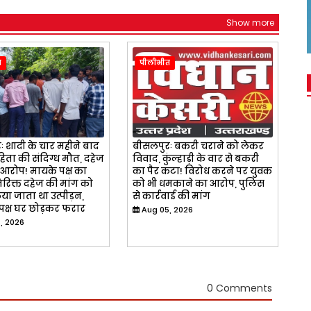
Show more
त
पीलीभीत
 शादी के चार महीने बाद
बीसलपुरः बकरी चराने को लेकर
ता की संदिग्ध मौत, दहेज
विवाद, कुंल्हाड़ी के वार से बकरी
 आरोप! मायके पक्ष का
का पैर कटा! विरोध करने पर युवक
रिक्त दहेज की मांग को
को भी धमकाने का आरोप, पुलिस
या जाता था उत्पीड़न,
से कार्रवाई की मांग
पक्ष घर छोड़कर फरार
Aug 05, 2026
, 2026
0 Comments