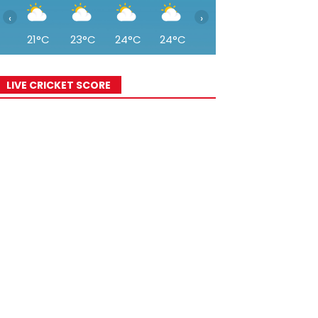
‹
›
21°C
23°C
24°C
24°C
25°C
25°C
25°
LIVE CRICKET SCORE