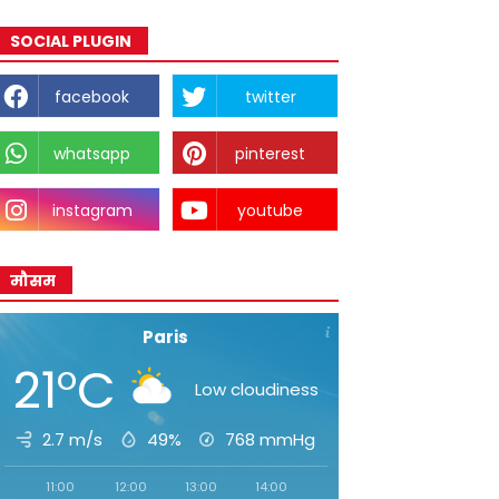
SOCIAL PLUGIN
facebook
twitter
whatsapp
pinterest
instagram
youtube
मौसम
Paris
21°C
Low cloudiness
2.7 m/s
49%
768
mmHg
11:00
12:00
13:00
14:00
15:00
16:00
17:00