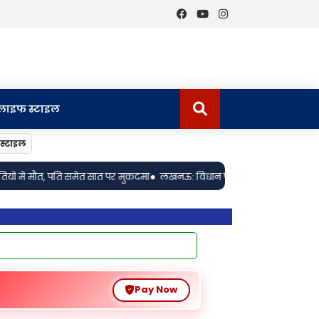
लाइफ स्टाइल
स्टाइल
•
दमा
लखनऊ: विधान परिषद में एमएलसी मुकेश शर्मा ने गृहकर व्यवस्था से जुड़े जनह
Pay Now