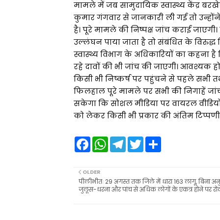
मामले में जब सामुदायिक स्वास्थ्य केंद्र ब
कुमार गंगवार से जानकारी ली गई तो उन्होंने 
है। पूरे मामले की निष्पक्ष जांच कराई जाएग
उल्लंघन पाया जाता है तो संबंधित के विरुद्
स्वास्थ्य विभाग के अधिकारियों का कहना 
रहे दावों की भी जांच की जाएगी। आवश्यक होन
किसी भी निष्कर्ष पर पहुंचने से पहले सभी त
फिलहाल पूरे मामले पर सभी की निगाहें जांच रि
सकेगा कि सोशल मीडिया पर वायरल वीडियो मे
को लेकर किसी भी प्रकार की अंतिम टिप्पणी
F
W
T
T
S
a
h
e
w
h
c
a
l
i
a
e
t
e
t
r
b
s
g
t
e
OLDER
o
A
r
e
पीलीभीतः 29 अगस्त तक जिले में धारा 163 लागू, बिना अन
o
p
a
r
जुलूस-धरना और पांच से अधिक लोगों के एकत्र होने पर र
k
p
m