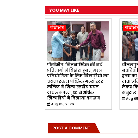
YOU MAY LIKE
पीलीभीत
पीलीभी
पीलीभीतः जिमनास्टिक की नई
बीसलपुरः
प्रतिभाओं ने बिखेरा हुनर, मंडल
नवविवाहि
प्रतियोगिता के लिए खिलाड़ियों का
हत्या का
चयन! इकरा पब्लिक गर्ल्स इंटर
दावा अति
कॉलेज में जिला स्तरीय चयन
लेकर कि
ट्रायल संपन्न, 30 से अधिक
ससुराल 
खिलाड़ियों ने दिखाया दमखम
Aug 05
Aug 05, 2026
POST A COMMENT