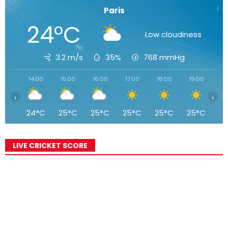
Paris
24°C
Low cloudiness
3.2 m/s
35%
768
mmHg
14:00
15:00
16:00
17:00
18:00
19:00
20
‹
›
24°C
25°C
25°C
25°C
25°C
25°C
2
LIVE CRICKET SCORE