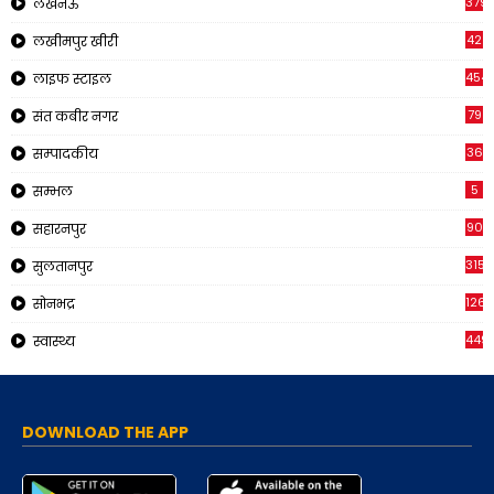
379
लखनऊ
42
लखीमपुर खीरी
454
लाइफ स्टाइल
79
संत कबीर नगर
36
सम्पादकीय
5
सम्भल
90
सहारनपुर
315
सुलतानपुर
126
सोनभद्र
449
स्वास्थ्य
DOWNLOAD THE APP