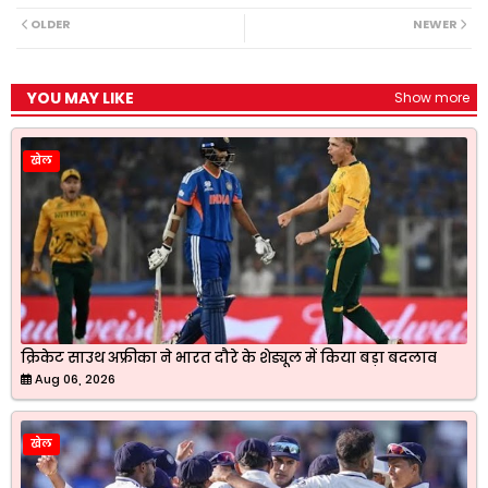
e
t
e
t
r
b
s
g
t
e
OLDER
NEWER
o
A
r
e
o
p
a
r
k
p
m
YOU MAY LIKE
Show more
खेल
क्रिकेट साउथ अफ्रीका ने भारत दौरे के शेड्यूल में किया बड़ा बदलाव
Aug 06, 2026
खेल