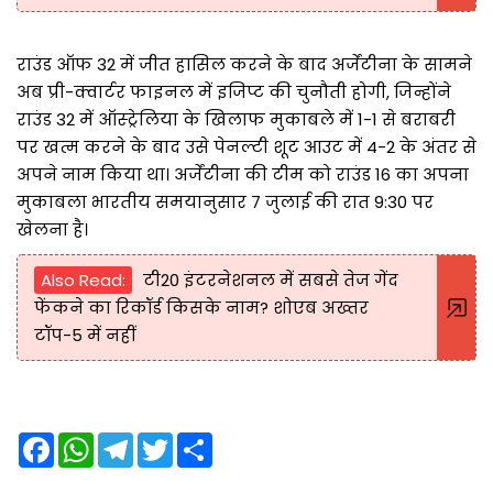
राउंड ऑफ 32 में जीत हासिल करने के बाद अर्जेंटीना के सामने
अब प्री-क्वार्टर फाइनल में इजिप्ट की चुनौती होगी, जिन्होंने
राउंड 32 में ऑस्ट्रेलिया के खिलाफ मुकाबले में 1-1 से बराबरी
पर खत्म करने के बाद उसे पेनल्टी शूट आउट में 4-2 के अंतर से
अपने नाम किया था। अर्जेंटीना की टीम को राउंड 16 का अपना
मुकाबला भारतीय समयानुसार 7 जुलाई की रात 9:30 पर
खेलना है।
Also Read:
टी20 इंटरनेशनल में सबसे तेज गेंद
फेंकने का रिकॉर्ड किसके नाम? शोएब अख्तर
टॉप-5 में नहीं
F
W
T
T
S
a
h
e
w
h
c
a
l
i
a