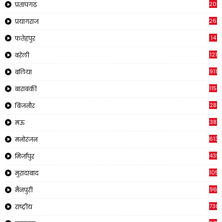
200
प्रतापगढ
269
प्रयागराज
14
फतेहपुर
121
बरेली
911
बलिया
1150
बाराबंकी
28
बिजनौर
38
मऊ
613
मनोरंजन
439
मिर्जापुर
1054
मुरादाबाद
96
मैनपुरी
730
राष्ट्रीय