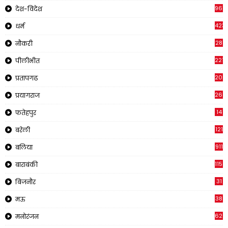
961
देश-विदेश
423
धर्म
28
नौकरी
2218
पीलीभीत
202
प्रतापगढ
269
प्रयागराज
14
फतेहपुर
121
बरेली
911
बलिया
1150
बाराबंकी
31
बिजनौर
38
मऊ
620
मनोरंजन