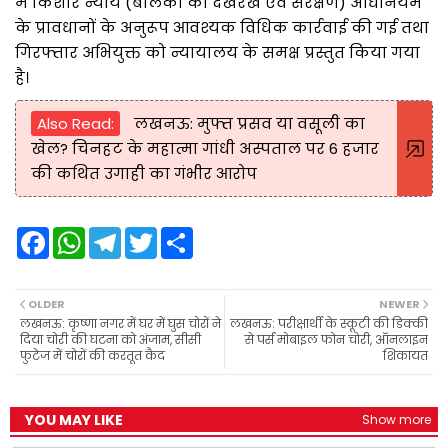
में किशोर न्याय (बालकों की देखरेख एवं संरक्षण) अधिनियम
के प्रावधानों के अनुरूप आवश्यक विधिक कार्रवाई की गई तथा
गिरफ्तार अभियुक्त को न्यायालय के समक्ष प्रस्तुत किया गया
है।
Also Read:
लखनऊ: मुफ्त प्रसव या वसूली का
खेल? चिनहट के महात्मा गांधी अस्पताल पर 6 हजार
की कथित उगाही का गंभीर आरोप
F
W
T
T
S
a
h
e
w
h
c
a
l
i
a
e
t
e
t
r
b
s
g
t
e
OLDER
NEWER
o
A
r
e
लखनऊ: कृष्णा नगर में घर में घुस चोरों ने
लखनऊ: परीक्षार्थी के स्कूटी की डिक्की
o
p
a
r
दिया चोरी की घटना को अंजाम, सीसी
से पर्स मोबाइल फोन चोरी, ऑनलाइन
k
p
m
फुटेज में चोरों की करतूत कैद
शिकायत
YOU MAY LIKE
Show more