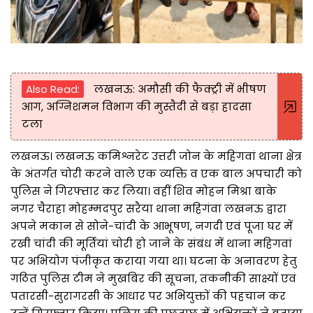
Also Read:
लखनऊ: अमौसी की फैक्ट्री में भीषण
आग, अग्निशमन विभाग की मुस्तैदी से बड़ा हादसा
टला
लखनऊ। लखनऊ कमिश्नरेट उत्तरी जोन के महिगवां थाना क्षेत्र
के अंतर्गत चोरी करने वाले एक व्यक्ति व एक बाल अपचारी को
पुलिस ने गिरफ्तार कर लिया। वहीं शिव मोहन मिश्रा बाके
नगर चैराहा मोहम्मदपुर सरैया थाना महिगंवा लखनऊ द्वारा
अपने मकान से सोने-चांदी के आभूषण, नगदी एवं पूजा घर में
रखी चांदी की मूर्तियां चोरी हो जाने के संबंध में थाना महिगवां
पर अभियोग पंजीकृत कराया गया था। घटना के अनावरण हेतु
गठित पुलिस टीम ने मुखबिर की सूचना, तकनीकी साक्ष्यों एवं
पतारसी-सुरागरसी के आधार पर अभियुक्तों की पहचान कर