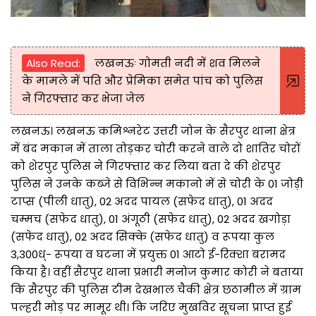
Also Read:
लखनऊः गोमती नदी में शव मिलने
के मामले में पति और प्रेमिका समेत पांच को पुलिस
ने गिरफ्तार कर भेजा जेल
लखनऊ। लखनऊ कमिश्नरेट उत्तरी जोन के सैरपुर थाना क्षेत्र
में बंद मकान में ताला तोड़कर चोरी करने वाले दो शातिर चोरों
को शेरपुर पुलिस ने गिरफ्तार कर लिया बता दे की शेरपुर
पुलिस ने उनके कब्जे से विभिन्न मकानो में से चोरी के 01 जोड़ी
टाप्स (पीली धातु), 02 अदद पायल (सफेद धातु), 01 अदद
चम्मच (सफेद धातु), 01 अंगूठी (सफेद धातु), 02 अदद खगोड़ा
(सफेद धातु), 02 अदद सिक्के (सफेद धातु) व रूपया कुल
3,300ध्- रूपया व घटना में प्रयुक्त 01 आटो ई-रिक्शा बरामद
किया है। वहीं सैरपुर थाना प्रभारी मनोज कुमार कोरी ने बताया
कि सैरपुर की पुलिस टीम देखभाल चैकी क्षेत्र छठामील में ग्राम
पल्हरी मोड़ पर मामूर थी। कि जरिए मुखविर सूचना प्राप्त हुई