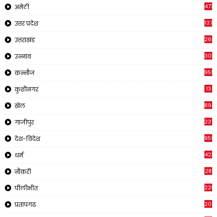
473
अमेठी
1375
उत्तर प्रदेश
263
उत्तराखंड
308
उन्नाव
959
कन्नौज
13
कुशीनगर
894
खेल
237
गाजीपुर
959
देश-विदेश
423
धर्म
28
नौकरी
220
पीलीभीत
2011
प्रतापगढ