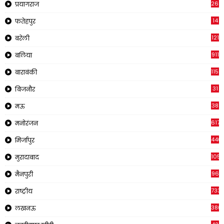
269
प्रयागराज
14
फतेहपुर
121
बरेली
911
बलिया
1150
बाराबंकी
31
बिजनौर
38
मऊ
617
मनोरंजन
440
मिर्जापुर
105
मुरादाबाद
96
मैनपुरी
733
राष्ट्रीय
380
लखनऊ