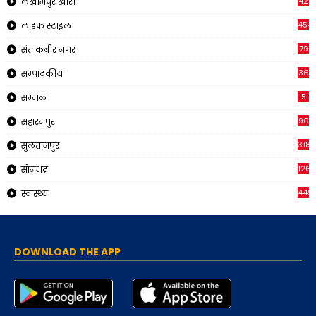
42
लखीमपुर खीरी
454
लाइफ स्टाइल
79
संत कबीर नगर
36
सम्पादकीय
5
सम्भल
90
सहारनपुर
318
सुलतानपुर
126
सोनभद्र
449
स्वास्थ्य
DOWNLOAD THE APP