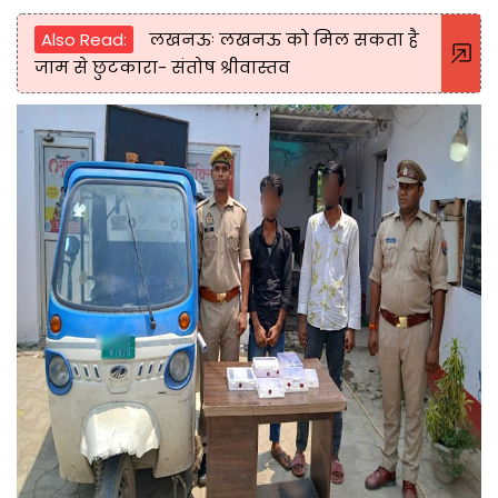
Also Read:
लखनऊः लखनऊ को मिल सकता है
जाम से छुटकारा- संतोष श्रीवास्तव