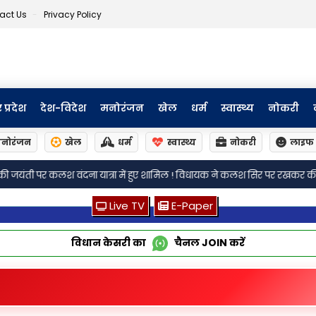
act Us
Privacy Policy
र प्रदेश
देश-विदेश
मनोरंजन
खेल
धर्म
स्वास्थ्य
नोकरी
नोरंजन
खेल
धर्म
स्वास्थ्य
नोकरी
लाइफ 
ं हुए शामिल ! विधायक ने कलश सिर पर रखकर की पैदल यात्रा,भाजपा पदाधिकारी हुए
Live TV
E-Paper
विधान केसरी का
चैनल
JOIN
करें