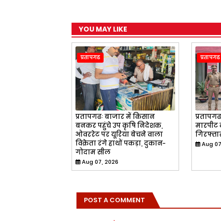
o
p
a
r
k
p
m
YOU MAY LIKE
प्रतापगढ
प्रतापगढ
प्रतापगढः बाजार में किसान
प्रतापगढः
बनकर पहुंचे उप कृषि निदेशक,
मारपीट 
ओवररेट पर यूरिया बेचने वाला
गिरफ्ता
विक्रेता रंगे हाथों पकड़ा, दुकान-
Aug 07
गोदाम सील
Aug 07, 2026
POST A COMMENT