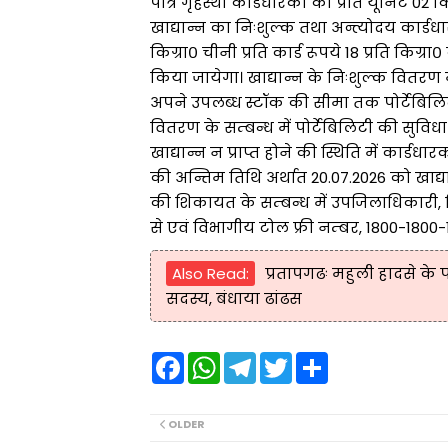
पात्र गृहस्थी कार्डधारकों कों प्रति यूनिट 02
खाद्यान्न का निःशुल्क तथा अन्त्योदय कार्डधार
किग्रा० चीनी प्रति कार्ड रूपये 18 प्रति किग्र
किया जायेगा। खाद्यान्न के निःशुल्क वितरण में
अपने उपलब्ध स्टॉक की सीमा तक पोर्टेबिलिटी
वितरण के सम्बन्ध में पोर्टेबिलिटी की सुवि
खाद्यान्न न प्राप्त होने की स्थिति में क
की अन्तिम तिथि अर्थात 20.07.2026 को खाद्यान
की शिकायत के सम्बन्ध में उपजिलाधिकारी, जिला 
से एवं विभागीय टोल फ्री नम्बर, 1800-180
Also Read:
प्रतापगढः महुली हादसे के
सदस्य, बंधाया ढांढस
F
W
T
T
S
a
h
e
w
h
c
a
l
i
a
e
t
e
t
r
b
s
g
t
e
OLDER
o
A
r
e