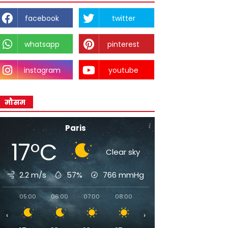
facebook
twitter
whatsapp
pinterest
instagram
youtube
मौसम
Paris
17°C
Clear sky
2.2 m/s
57%
766
mmHg
05:00
06:00
07:00
08:00
09:00
10:00
11:00
‹
›