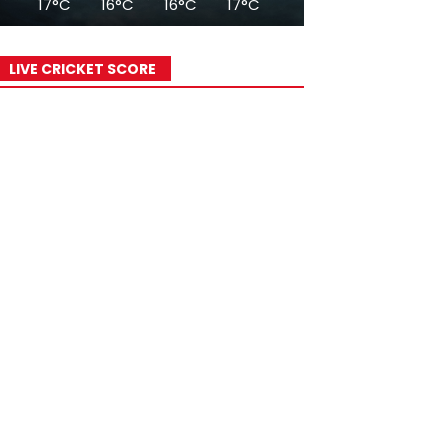
17°C
16°C
16°C
17°C
18°C
20°C
23°
LIVE CRICKET SCORE