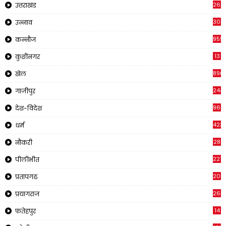
266
उत्तराखंड
308
उन्नाव
959
कन्नौज
13
कुशीनगर
896
खेल
244
गाजीपुर
961
देश-विदेश
423
धर्म
28
नौकरी
2218
पीलीभीत
202
प्रतापगढ
269
प्रयागराज
14
फतेहपुर