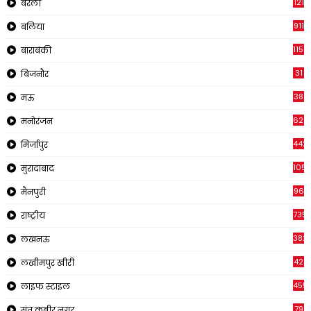
121
बरेली
911
बलिया
1150
बाराबंकी
31
बिजनौर
38
मऊ
620
मनोरंजन
442
मिर्जापुर
1057
मुरादाबाद
96
मैनपुरी
735
राष्ट्रीय
382
लखनऊ
42
लखीमपुर खीरी
455
लाइफ स्टाइल
79
संत कबीर नगर