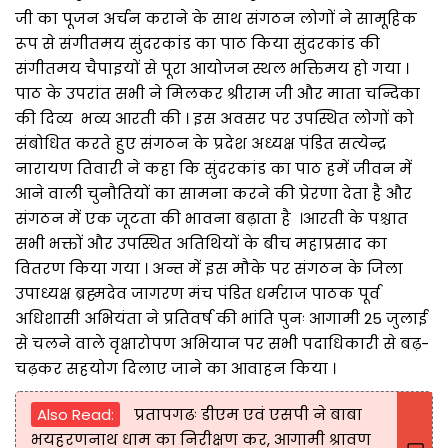
जी का पूजन अर्चन कराने के साथ संगठन लोगों ने सामूहिक
रूप से संगीतमय सुंदरकांड का पाठ किया सुंदरकांड की
संगीतमय चैपाइयों से पूरा आयोजन स्थल भक्तिमय हो गया ।
पाठ के उपरांत सभी ने मिलकर श्रीराम जी और माता चन्दिका
की दिव्य भव्य आरती की । इस अवसर पर उपस्थित लोगों को
संबोधित करते हुए संगठन के प्रदेश अध्यक्ष पंडित सत्येन्द्र
नारायण तिवारी ने कहा कि सुंदरकांड का पाठ हमें जीवन में
आने वाली चुनौतियों का सामना करने की प्रेरणा देता है और
संगठन में एक जूटता की भावना बढ़ाता है ।आरती के पश्चात
सभी भक्तों और उपस्थित अतिथियों के बीच महाप्रसाद का
वितरण किया गया । अन्त में इस मौके पर संगठन के जिला
उपाध्यक्ष ब्रह्मदेव जागरण मंच पंडित धर्मराज पाठक पूर्व
अधिशासी अभियंता ने प्रतिवर्ष की भांति पुनः आगामी 25 जुलाई
से चलने वाले वृक्षारोपण अभियान पर सभी पदाधिकारी से बढ़-
चढ़कर सहयोग दिलाए जाने का आवाहन किया ।
Also Read:
प्रतापगढः डीएम एवं एसपी ने बाबा
भयहरणनाथ धाम का निरीक्षण कर, आगामी श्रावण