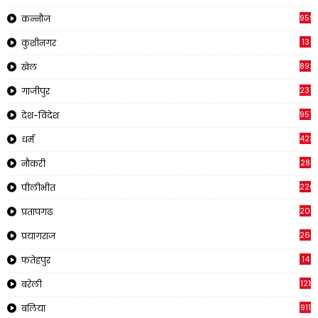
959
कन्नौज
13
कुशीनगर
892
खेल
237
गाजीपुर
957
देश-विदेश
423
धर्म
28
नौकरी
220
पीलीभीत
2011
प्रतापगढ
269
प्रयागराज
14
फतेहपुर
121
बरेली
911
बलिया