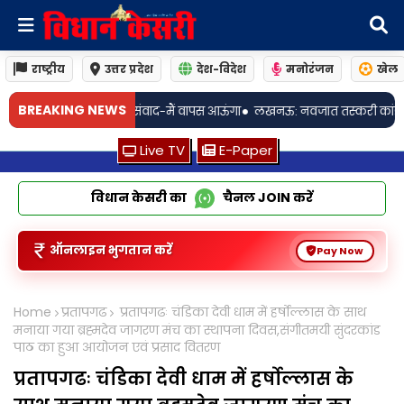
राष्ट्रीय
उत्तर प्रदेश
देश-विदेश
मनोरंजन
खेल
•
BREAKING NEWS
स आऊंगा
लखनऊ: नवजात तस्करी कांड! डॉक्टर दंपत्ति पर फर्जीवाड़े का आरोप, क्राइम 
Live TV
E-Paper
विधान केसरी का
चैनल
JOIN
करें
ऑनलाइन भुगतान करें
Pay Now
Home
प्रतापगढ
प्रतापगढः चंडिका देवी धाम में हर्षोल्लास के साथ
मनाया गया ब्रह्मदेव जागरण मंच का स्थापना दिवस,संगीतमयी सुंदरकांड
पाठ का हुआ आयोजन एवं प्रसाद वितरण
प्रतापगढः चंडिका देवी धाम में हर्षोल्लास के