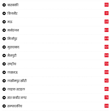
1150
बाराबंकी
31
बिजनौर
38
मऊ
613
मनोरंजन
440
मिर्जापुर
105
मुरादाबाद
96
मैनपुरी
730
राष्ट्रीय
380
लखनऊ
42
लखीमपुर खीरी
454
लाइफ स्टाइल
79
संत कबीर नगर
36
सम्पादकीय