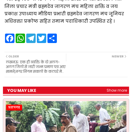
जिला प्रचार मंत्री ब्रह्मदेव जागरण मंच महिला शक्ति व जय
प्रकाश उपाध्याय मीडिया प्रभारी ब्रह्मदेव जागरण मंच जूनियर
अधिवक्ता प्रकोष्ठ सहित तमाम पदाधिकारी उपस्थित रहे ।
F
W
T
T
S
a
h
e
w
h
c
a
l
i
a
e
t
e
t
r
b
s
g
t
e
OLDER
NEWER
o
A
r
e
लखनऊः एक ही व्यक्ति के दो अलग-
o
p
a
r
अलग जिलों से जारी जन्म प्रमाण पत्र आए
k
p
m
सामने,नगर निगम सवालों के कठघरे मे..
YOU MAY LIKE
Show more
प्रतापगढ