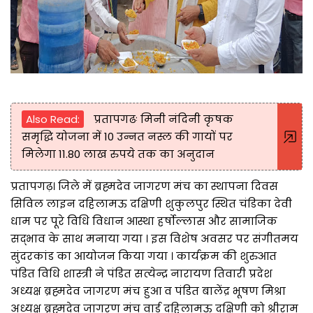
Also Read:
प्रतापगढः मिनी नंदिनी कृषक
समृद्धि योजना में 10 उन्नत नस्ल की गायों पर
मिलेगा 11.80 लाख रुपये तक का अनुदान
प्रतापगढ़। जिले में ब्रह्मदेव जागरण मंच का स्थापना दिवस
सिविल लाइन दहिलामऊ दक्षिणी शुकुलपुर स्थित चंडिका देवी
धाम पर पूरे विधि विधान आस्था हर्षोल्लास और सामाजिक
सद्भाव के साथ मनाया गया । इस विशेष अवसर पर संगीतमय
सुंदरकांड का आयोजन किया गया । कार्यक्रम की शुरुआत
पंडित विधि शास्त्री ने पंडित सत्येन्द्र नारायण तिवारी प्रदेश
अध्यक्ष ब्रह्मदेव जागरण मंच हुआ व पंडित बालेंद्र भूषण मिश्रा
अध्यक्ष ब्रह्मदेव जागरण मंच वार्ड दहिलामऊ दक्षिणी को श्रीराम