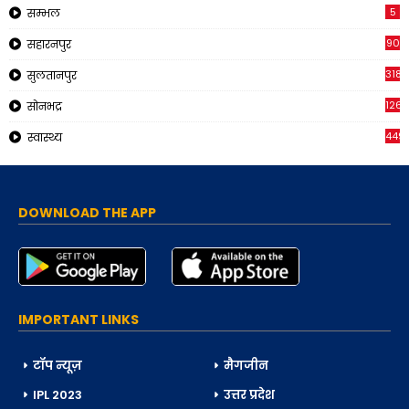
5
सम्भल
90
सहारनपुर
318
सुलतानपुर
126
सोनभद्र
449
स्वास्थ्य
DOWNLOAD THE APP
IMPORTANT LINKS
टॉप न्यूज़
मैगजीन
IPL 2023
उत्तर प्रदेश