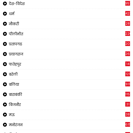
957
देश-विदेश
423
धर्म
28
नौकरी
220
पीलीभीत
2011
प्रतापगढ
269
प्रयागराज
14
फतेहपुर
121
बरेली
911
बलिया
1150
बाराबंकी
31
बिजनौर
38
मऊ
615
मनोरंजन