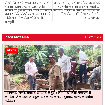
o
A
r
e
पीलीभीतः रोटरी क्लब ने मनाया 55वाँ
प्रतापगढः 3 जुलाई तक मौसम का अलर्ट,
o
p
a
r
स्थापना दिवस, उत्कृष्ट कार्यों के लिए
मेघगर्जन, वज्रपात और तेज हवाओं की
k
p
m
सदस्यों का हुआ सम्मान! राज्य मंत्री संजय
चेतावनी! वज्रपात से बचाव के लिए एडीएम
गंगवार बोले -रोटरी का अपना भवन बने,
की अपील, ‘दामिनी’ और ‘सचेत’ ऐप
ताकि सामाजिक सेवा को मिले और
डाउनलोड करें
मजबूती
YOU MAY LIKE
Show more
प्रतापगढ
प्रतापगढः जर्जर मकान के ढ़हने से हुई 6 लोगों को मौत प्रकरण में
कांग्रेस जिलाध्यक्ष ने महुली घटनास्थल पर पहुँचकर व्यक्त की शोक
संवेदना