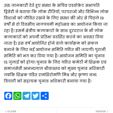
उक्त जानकारी देते हुए संस्था के सचिव एडवोकेट सभापति
द्विवेदी ने बताया कि लोक रीतियों, परंपराओं और विभिन्न लोक
विधाओं को जीवित रखने के लिए संस्था की ओर से पिछले 19
वर्षों से दो दिवसीय नागपंचमी महोत्सव का आयोजन किया जा
रहा है। इसमें क्षेत्रीय कलाकारों के साथ दूरदराज के भी लोक
कलाकारों को अपनी प्रतिभा प्रदर्शित करने का अवसर दिया
जाता है। इस वर्ष आयोजित होने वाले कार्यक्रम को सफल
बनाने के लिए नई आयोजन समिति गठित की जाएगी। पुरानी
समिति को भंग कर दिया गया है। आयोजन समिति का चुनाव
15 जुलाई को होगा। चुनाव के लिए गठित कमेटी में शिक्षक एवं
समाजसेवी आनन्दलाल श्रीवास्तव को मुख्य चुनाव अधिकारी
जबकि शिक्षक पंडित रामशिरोमणि मिश्र और कृष्णा नन्द
त्रिपाठी को सहायक चुनाव अधिकारी बनाया गया है।
F
W
T
T
S
a
h
e
w
h
c
a
l
i
a
e
t
e
t
r
b
s
g
t
e
OLDER
NEWER