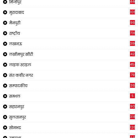
440
मिर्जापुर
105
मुरादाबाद
96
मैनपुरी
730
राष्ट्रीय
380
लखनऊ
42
लखीमपुर खीरी
454
लाइफ स्टाइल
79
संत कबीर नगर
36
सम्पादकीय
5
सम्भल
90
सहारनपुर
318
सुलतानपुर
126
सोनभद्र
449