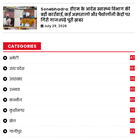
Sonebhadra: डीएम के आदेस स्वास्थ्य विभाग की
बड़ी कार्रवाई, कई अस्पतालों और पैथोलॉजी केंद्रों पर
गिरी गाज।।पढ़े पूरी ख़बर
July 29, 2026
CATEGORIES
473
अमेठी
1371
उत्तर प्रदेश
263
उत्तराखंड
308
उन्नाव
959
कन्नौज
13
कुशीनगर
892
खेल
237
गाजीपुर