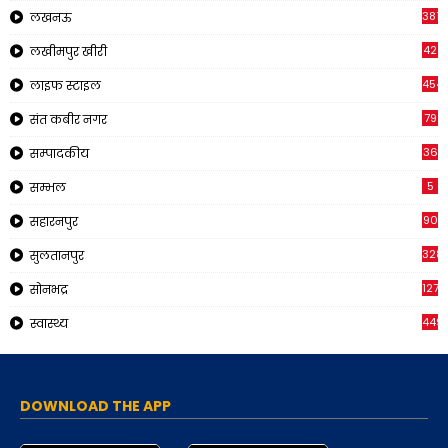
3816
लखनऊ
42
लखीमपुर खीरी
454
लाइफ स्टाइल
79
संत कबीर नगर
36
सम्पादकीय
5
सम्भल
90
सहारनपुर
328
सुलतानपुर
1270
सोनभद्र
449
स्वास्थ्य
DOWNLOAD THE APP