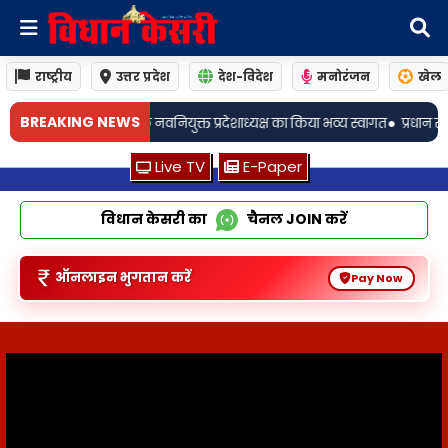
राष्ट्रीय
उत्तर प्रदेश
देश-विदेश
मनोरंजन
खेल
•
BREAKING NEWS
 का किया भव्य स्वागत
प्रधान संघ अध्यक्ष के भतीजे ने भाजयुमो के नवनियुक्त प्रदेशाध्
Live TV
E-Paper
विधान केसरी का
चैनल
JOIN
करें
ऑनलाइन भुगतान करें
Pay Now