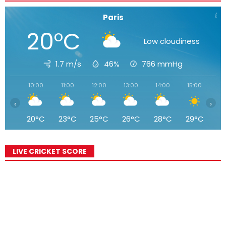
Paris
20°C
Low cloudiness
1.7 m/s
46%
766
mmHg
10:00
11:00
12:00
13:00
14:00
15:00
16
‹
›
20°C
23°C
25°C
26°C
28°C
29°C
3
LIVE CRICKET SCORE