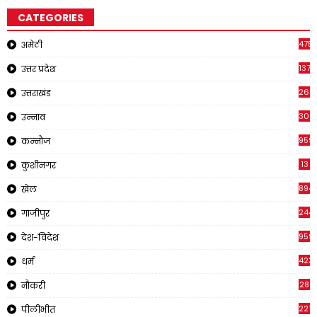
CATEGORIES
4751
अमेठी
1375
उत्तर प्रदेश
2651
उत्तराखंड
308
उन्नाव
959
कन्नौज
13
कुशीनगर
894
खेल
244
गाजीपुर
959
देश-विदेश
423
धर्म
28
नौकरी
2210
पीलीभीत