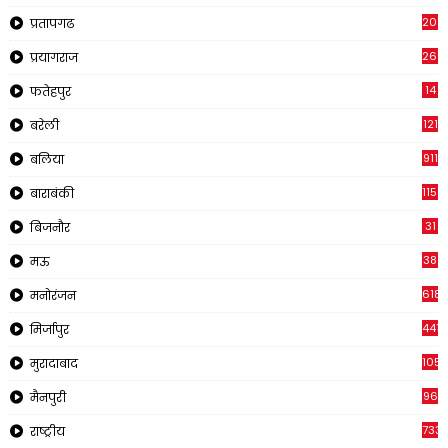
2019
प्रतापगढ
269
प्रयागराज
14
फतेहपुर
121
बरेली
911
बलिया
1150
बाराबंकी
31
बिजनौर
38
मऊ
618
मनोरंजन
441
मिर्जापुर
1057
मुरादाबाद
96
मैनपुरी
733
राष्ट्रीय