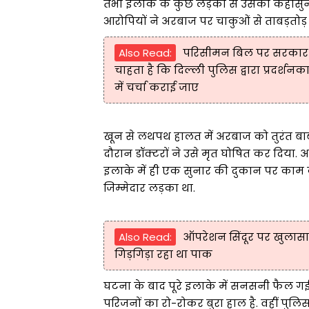
तभी इलाके के कुछ लड़कों से उसकी कहासुनी
आरोपियों ने अरबाज पर चाकुओं से ताबड़तोड
Also Read:
परिसीमन बिल पर सरकार ने 
चाहता है कि दिल्ली पुलिस द्वारा प्रदर्शन
में चर्चा कराई जाए
खून से लथपथ हालत में अरबाज को तुरंत बा
दौरान डॉक्टरों ने उसे मृत घोषित कर दिया.
इलाके में ही एक सुनार की दुकान पर काम
जिम्मेदार लड़का था.
Also Read:
ऑपरेशन सिंदूर पर खुलासा
गिड़गिड़ा रहा था पाक
घटना के बाद पूरे इलाके में सनसनी फैल गई
परिजनों का रो-रोकर बुरा हाल है. वहीं पुल