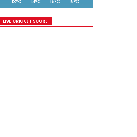
13°C
14°C
16°C
19°C
20°C
22°C
23°
LIVE CRICKET SCORE