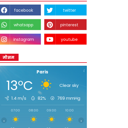
facebook
twitter
whatsapp
pinterest
instagram
youtube
मौसम
Paris
13°C
Clear sky
1.4 m/s
82%
769
mmHg
07:00
08:00
09:00
10:00
11:00
12:00
13:00
‹
›