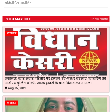
k
p
m
प्रतियोगिता आयोजित
YOU MAY LIKE
Show more
लखनऊ
लखनऊः कार सवार परिवार पर हमला, ईंट-पत्थर बरसाए, फायरिंग का
आरोपय पुलिस बोली- सड़क हादसे के बाद विवाद का मामला
Aug 05, 2026
लखनऊ