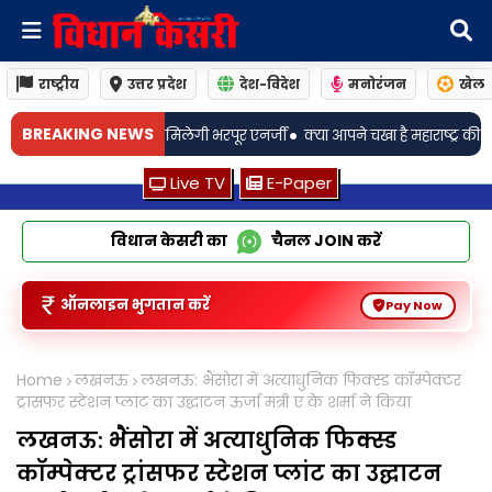
राष्ट्रीय
उत्तर प्रदेश
देश-विदेश
मनोरंजन
खेल
•
BREAKING NEWS
मिलेगी भरपूर एनर्जी
क्या आपने चखा है महाराष्ट्र की फेमस तरी वाली 'पाटवडी रस्सा'
Live TV
E-Paper
विधान केसरी का
चैनल
JOIN
करें
ऑनलाइन भुगतान करें
Pay Now
Home
लखनऊ
लखनऊ: भैंसोरा में अत्याधुनिक फिक्स्ड कॉम्पेक्टर
ट्रांसफर स्टेशन प्लांट का उद्घाटन ऊर्जा मंत्री ए के शर्मा ने किया
लखनऊ: भैंसोरा में अत्याधुनिक फिक्स्ड
कॉम्पेक्टर ट्रांसफर स्टेशन प्लांट का उद्घाटन