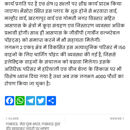
कार्य प्रगति पर है एवं शेष 12 स्थलों पर शीघ्र कार्य प्रारंभ किया
जाएगा। भैंसोरा स्थित इस प्लांट के शुरू होने से भरवारा वार्ड,
मल्हौर वार्ड, खरगापुर वार्ड एवं गोमती नगर विस्तार सहित
आसपास के क्षेत्रों में कूड़ा संग्रहण एवं निस्तारण व्यवस्था अधिक
प्रभावी होगी। साथ ही आसपास के जीवीपी (गार्बेज वल्नरेबल
पॉइंट्स) को समाप्त करने में भी सहायता मिलेगी।
लगभग 2 एकड़ क्षेत्र में विकसित इस अत्याधुनिक परिसर में 150
वाहनों के लिए चार्जिंग पॉइंट की व्यवस्था की गई है, जिससे
इलेक्ट्रिक वाहनों के संचालन को बढ़ावा मिलेगा। इसके
अतिरिक्त परिसर में हरियाली एवं ग्रीन बेल्ट के विकास पर भी
विशेष ध्यान दिया गया है तथा अब तक लगभग 4000 पौधों का
रोपण किया जा चुका है।
F
W
T
T
S
a
h
e
w
h
c
a
l
i
a
e
t
e
t
r
b
s
g
t
e
OLDER
NEWER
o
A
r
e
लखनऊ: मेरा युवा भारत, लखनऊ द्वारा
o
p
a
r
वीर सावरकर जयंती पर भाषण