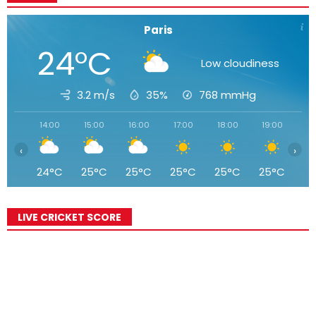
Paris
24°C
Low cloudiness
3.2 m/s
35%
768
mmHg
14:00
15:00
16:00
17:00
18:00
19:00
20
‹
›
24°C
25°C
25°C
25°C
25°C
25°C
2
LIVE CRICKET SCORE