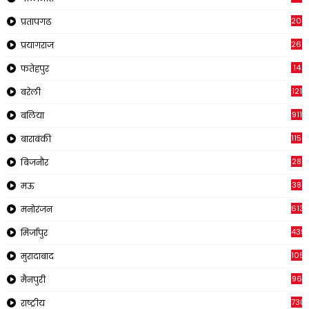
200
प्रतापगढ
269
प्रयागराज
14
फतेहपुर
121
बरेली
911
बलिया
1150
बाराबंकी
28
बिजनौर
38
मऊ
613
मनोरंजन
439
मिर्जापुर
1054
मुरादाबाद
96
मैनपुरी
730
राष्ट्रीय