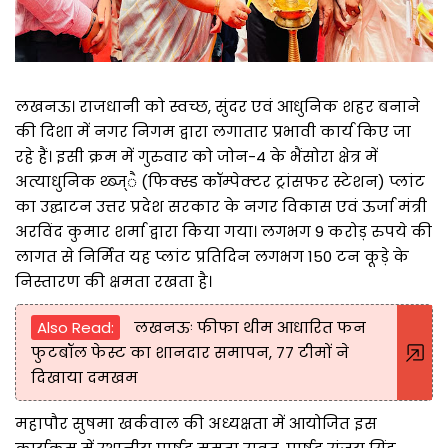
लखनऊ। राजधानी को स्वच्छ, सुंदर एवं आधुनिक शहर बनाने
की दिशा में नगर निगम द्वारा लगातार प्रभावी कार्य किए जा
रहे हैं। इसी क्रम में गुरुवार को जोन-4 के भैंसोरा क्षेत्र में
अत्याधुनिक थ्ब्ज्ै (फिक्स्ड कॉम्पेक्टर ट्रांसफर स्टेशन) प्लांट
का उद्घाटन उत्तर प्रदेश सरकार के नगर विकास एवं ऊर्जा मंत्री
अरविंद कुमार शर्मा द्वारा किया गया। लगभग 9 करोड़ रुपये की
लागत से निर्मित यह प्लांट प्रतिदिन लगभग 150 टन कूड़े के
निस्तारण की क्षमता रखता है।
Also Read:
लखनऊः फीफा थीम आधारित फन
फुटबॉल फेस्ट का शानदार समापन, 77 टीमों ने
दिखाया दमखम
महापौर सुषमा खर्कवाल की अध्यक्षता में आयोजित इस