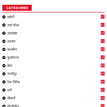
CATEGORIES
4721
अमेठी
1371
उत्तर प्रदेश
262
उत्तराखंड
308
उन्नाव
959
कन्नौज
13
कुशीनगर
892
खेल
237
गाजीपुर
957
देश-विदेश
423
धर्म
28
नौकरी
2195
पीलीभीत