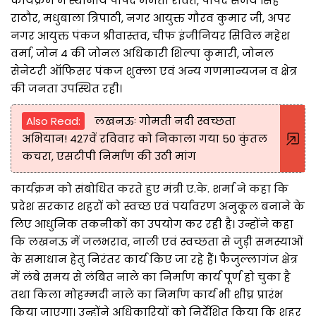
कार्यक्रम में स्थानीय पार्षद ममता रावत, पार्षद संजय सिंह
राठौर, मधुबाला त्रिपाठी, नगर आयुक्त गौरव कुमार जी, अपर
नगर आयुक्त पंकज श्रीवास्तव, चीफ इंजीनियर सिविल महेश
वर्मा, जोन 4 की जोनल अधिकारी शिल्पा कुमारी, जोनल
सेनेटरी ऑफिसर पंकज शुक्ला एवं अन्य गणमान्यजन व क्षेत्र
की जनता उपस्थित रही।
Also Read:
लखनऊः गोमती नदी स्वच्छता
अभियान! 427वें रविवार को निकाला गया 50 कुंतल
कचरा, एसटीपी निर्माण की उठी मांग
कार्यक्रम को संबोधित करते हुए मंत्री ए.के. शर्मा ने कहा कि
प्रदेश सरकार शहरों को स्वच्छ एवं पर्यावरण अनुकूल बनाने के
लिए आधुनिक तकनीकों का उपयोग कर रही है। उन्होंने कहा
कि लखनऊ में जलभराव, नाली एवं स्वच्छता से जुड़ी समस्याओं
के समाधान हेतु निरंतर कार्य किए जा रहे हैं। फैजुल्लागंज क्षेत्र
में लंबे समय से लंबित नाले का निर्माण कार्य पूर्ण हो चुका है
तथा किला मोहम्मदी नाले का निर्माण कार्य भी शीघ्र प्रारंभ
किया जाएगा। उन्होंने अधिकारियों को निर्देशित किया कि शहर