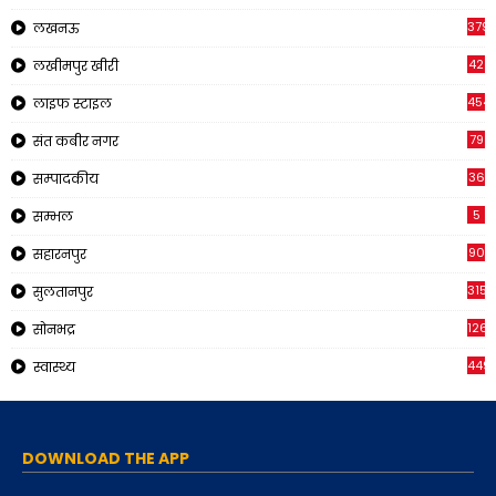
379
लखनऊ
42
लखीमपुर खीरी
454
लाइफ स्टाइल
79
संत कबीर नगर
36
सम्पादकीय
5
सम्भल
90
सहारनपुर
315
सुलतानपुर
126
सोनभद्र
449
स्वास्थ्य
DOWNLOAD THE APP