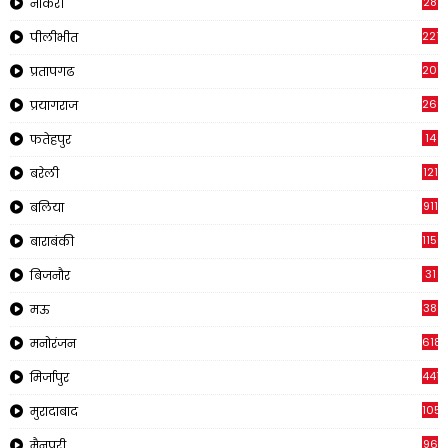
28
नौकरी
2210
पीलीभीत
2019
प्रतापगढ
269
प्रयागराज
14
फतेहपुर
121
बरेली
911
बलिया
1150
बाराबंकी
31
बिजनौर
38
मऊ
618
मनोरंजन
441
मिर्जापुर
1057
मुरादाबाद
96
मैनपुरी