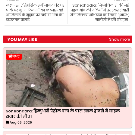
o
A
r
e
लखनऊः ऐतिहासिक अमीनाबाद घंटाघर
Sonebhadra: जिलाधिकारी की नई
o
p
a
r
पार्क पर भू-माफियाओं का कब्जारू बड़े
पहल गांव की गलियों में उतरकर संचारी
k
p
m
अग्निकांड के मुहाने पर खड़ी एशिया की
रोग नियंत्रण अभियान का किया शुभारंभ,
व्यस्ततम बाजार
ग्रामीणों ने की सराहना।
YOU MAY LIKE
Show more
सोनभद्र
Sonebhadra: हिन्दुआरी पेट्रोल पम्प के पास सड़क हादसे में बाइक
सवार की मौत।
Aug 06, 2026