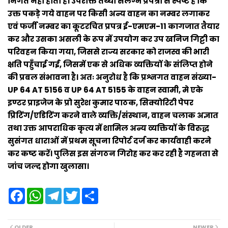
निर्गत नही होता है। उपरोक्त तथ्यों संलग्न प्रपत्रो से स्पष्ट है कि
उक्त पकड़े गये वाहन पर किसी अन्य वाहन का नम्बर लगाकर
एवं फर्जी नम्बर का कूटरचित प्रपत्र ई-एमएम-11 कागजात तैयार
कर और उसका असली के रूप में उपयोग कर उप खनिज गिट्टी का
परिवहन किया गया, जिससे राज्य सरकार को राजस्व की भारी
क्षति पहुँचाई गई, जिसमें एक से अधिक व्यक्तियों के संलिप्त होने
की प्रबल संभावना है। अतः अनुरोध है कि प्रश्नगत वाहन संख्या-
UP 64 AT 5156 व UP 64 AT 5155 के वाहन स्वामी, मे एके
इण्टर प्राइजेज के प्रो सुरेश कुमार पाठक, सिक्योरिटी पेपर
प्रिटिंग/एडिटिंग करने वाले व्यक्ति/संस्थान, वाहन चलाक अज्ञात
तथा उक्त आपराधिक कृत्य में शामिल अन्य व्यक्तियों के विरुद्ध
सुसंगत धाराओं में प्रथम सूचना रिपोर्ट दर्ज कर कार्यवाही करने
कर कष्ट करें। पुलिस इस संगठन गिरोह कर कर रही है गहनता से
जांच जल्द होगा खुलासा।
F
W
T
T
S
a
h
e
w
h
c
a
l
i
a
e
t
e
t
r
b
s
g
t
e
OLDER
NEWER