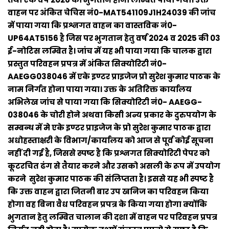
वाहन पर अंकित चेचिस नं0-MAT541109J1H24039 की जांच
में पाया गया कि प्रश्नगत वाहन का वास्तविक नं0-
UP64AT5156 है जिस पर भुगतान हेतु वर्ष 2024 व 2025 की 03
ई-नोटिस लम्बित है। जांच में यह भी पाया गया कि चालक द्वारा
प्रस्तुत परिवहन प्रपत्र में अंकित सिक्योरिटी नं0-
AAEGG038046 में एके इण्टर प्राइजेज प्रो सुरेश कुमार पाठक के
नाम निर्गत होना पाया गया। उक्त के अतिरिक्त कार्यालय
अभिलेख जांच से पाया गया कि सिक्योरिटी नं0- AAEGG-
038046 के चोरी होने अथवा किसी अन्य प्रकार के दुरुपयोग के
सम्बन्ध में मे एके इण्टर प्राइजेज के प्रो सुरेश कुमार पाठक द्वारा
अधोहस्ताक्षरी के विभाग/कार्यालय को आज से पूर्व कोई सूचना
नहीं दी गई है, जिससे स्पष्ट है कि प्रश्नगत सिक्योरिटी पेपर को
कूटरचित ढंग से तैयार करने और उसको असली के रूप में उपयोग
करने सुरेश कुमार पाठक की संलिप्तता है। इससे यह भी स्पष्ट है
कि उक्त वाहन द्वारा जितनी बार उप खनिज का परिवहन किया
होगा वह बिना वैध परिवहन प्रपत्र के किया गया होगा क्योंकि
भुगतान हेतु लम्बित चालान की दशा में वाहन पर परिवहन प्रपत्र