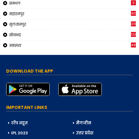
5
सम्भल
90
सहारनपुर
318
सुलतानपुर
126
सोनभद्र
449
स्वास्थ्य
DOWNLOAD THE APP
IMPORTANT LINKS
टॉप न्यूज़
मैगजीन
IPL 2023
उत्तर प्रदेश