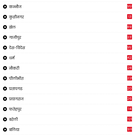
959
कन्नौज
13
कुशीनगर
892
खेल
237
गाजीपुर
957
देश-विदेश
423
धर्म
28
नौकरी
220
पीलीभीत
2011
प्रतापगढ
269
प्रयागराज
14
फतेहपुर
121
बरेली
911
बलिया