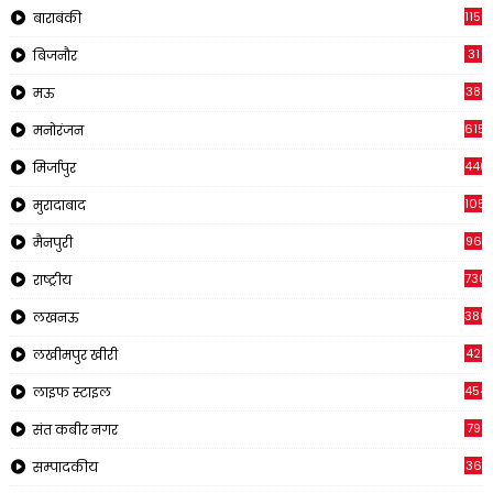
1150
बाराबंकी
31
बिजनौर
38
मऊ
615
मनोरंजन
440
मिर्जापुर
105
मुरादाबाद
96
मैनपुरी
730
राष्ट्रीय
380
लखनऊ
42
लखीमपुर खीरी
454
लाइफ स्टाइल
79
संत कबीर नगर
36
सम्पादकीय