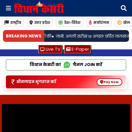
राष्ट्रीय
उत्तर प्रदेश
देश-विदेश
मनोरंजन
खेल
•
BREAKING NEWS
अगली तारीख 19 अगस्त! चर्चित जालसाजी मामले में चार्ज फ्रेम की कार्यवाही शुरू
ये 
Live TV
E-Paper
विधान केसरी का
चैनल
JOIN
करें
ऑनलाइन भुगतान करें
Pay Now