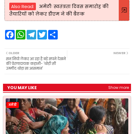
Also Read:
अमेठीः स्वतंत्रता दिवस समारोह की
तैयारियों को लेकर डीएम ने की बैठक
F
W
T
T
S
a
h
e
w
h
c
a
l
i
a
e
t
e
t
r
b
s
g
t
e
OLDER
NEWER
o
A
r
e
सन नियो लेकर आ रहा है बड़े सपने देखने
o
p
a
r
की प्रेरणादायक कहानी- 'थोड़ी सी
k
p
m
उम्मीद थोड़ा सा आसमान'
YOU MAY LIKE
Show more
अमेठी