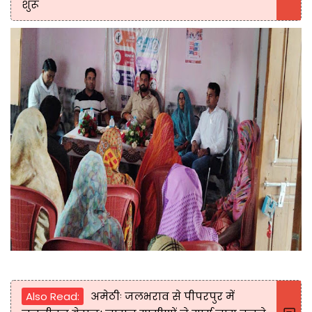
शुरू
Also Read:
अमेठीः जलभराव से पीपरपुर में