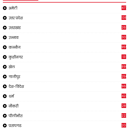
4771
अमेठी
1381
उत्तर प्रदेश
267
उत्तराखंड
308
उन्नाव
959
कन्नौज
13
कुशीनगर
898
खेल
250
गाजीपुर
963
देश-विदेश
424
धर्म
28
नौकरी
222
पीलीभीत
203
प्रतापगढ