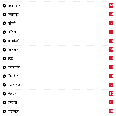
269
प्रयागराज
14
फतेहपुर
121
बरेली
911
बलिया
1150
बाराबंकी
31
बिजनौर
38
मऊ
622
मनोरंजन
443
मिर्जापुर
1057
मुरादाबाद
96
मैनपुरी
737
राष्ट्रीय
383
लखनऊ