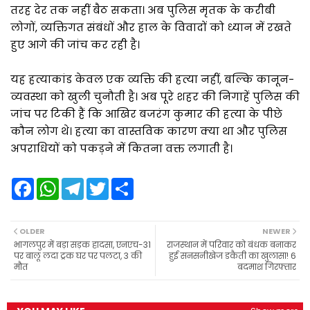
तरह देर तक नहीं बैठ सकता। अब पुलिस मृतक के करीबी
लोगों, व्यक्तिगत संबंधों और हाल के विवादों को ध्यान में रखते
हुए आगे की जांच कर रही है।
यह हत्याकांड केवल एक व्यक्ति की हत्या नहीं, बल्कि कानून-
व्यवस्था को खुली चुनौती है। अब पूरे शहर की निगाहें पुलिस की
जांच पर टिकी हैं कि आखिर बजरंग कुमार की हत्या के पीछे
कौन लोग थे। हत्या का वास्तविक कारण क्या था और पुलिस
अपराधियों को पकड़ने में कितना वक्त लगाती है।
F
W
T
T
S
a
h
e
w
h
c
a
l
i
a
e
t
e
t
r
b
s
g
t
e
OLDER
NEWER
o
A
r
e
भागलपुर में बड़ा सड़क हादसा, एनएच-31
राजस्थान में परिवार को बंधक बनाकर
o
p
a
r
पर बालू लदा ट्रक घर पर पलटा, 3 की
हुई सनसनीखेज डकैती का खुलासा! 6
k
p
m
मौत
बदमाश गिरफ्तार