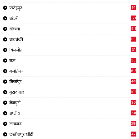
14
फतेहपुर
121
बरेली
911
बलिया
1150
बाराबंकी
31
बिजनौर
38
मऊ
615
मनोरंजन
440
मिर्जापुर
105
मुरादाबाद
96
मैनपुरी
730
राष्ट्रीय
380
लखनऊ
42
लखीमपुर खीरी