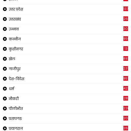
1371
उत्तर प्रदेश
263
उत्तराखंड
308
उन्नाव
959
कन्नौज
13
कुशीनगर
892
खेल
237
गाजीपुर
957
देश-विदेश
423
धर्म
28
नौकरी
220
पीलीभीत
2011
प्रतापगढ
269
प्रयागराज