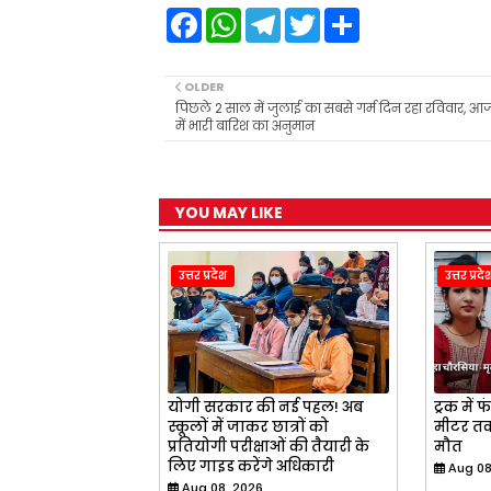
F
W
T
T
S
a
h
e
w
h
c
a
l
i
a
e
t
e
t
r
b
s
g
t
e
OLDER
o
A
r
e
पिछले 2 साल में जुलाई का सबसे गर्म दिन रहा रविवार, आ
o
p
a
r
में भारी बारिश का अनुमान
k
p
m
YOU MAY LIKE
उत्तर प्रदेश
उत्तर प्रदे
योगी सरकार की नई पहल! अब
ट्रक में 
स्कूलों में जाकर छात्रों को
मीटर तक 
प्रतियोगी परीक्षाओं की तैयारी के
मौत
लिए गाइड करेंगे अधिकारी
Aug 08
Aug 08, 2026