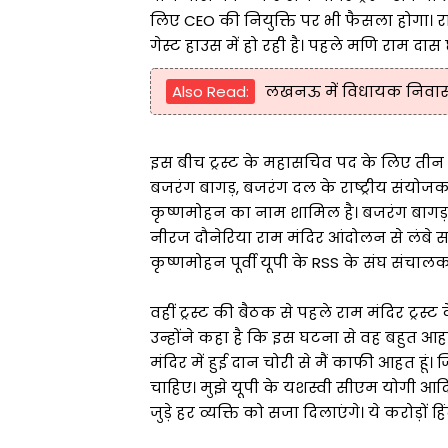
लिए CEO की नियुक्ति पर भी फैसला होगा। राम म
गेस्ट हाउस में हो रही है। पहले मणि राम दास 
Also Read:
लखनऊ में विधायक निवास की
इस बीच ट्रस्ट के महासचिव पद के लिए तीन नामों
बजरंग बागड़, बजरंग दल के राष्ट्रीय संय
कृष्णमोहन का नाम शामिल है। बजरंग बागड़ पेशे
नीरज दौनेरिया राम मंदिर आंदोलन से लंबे स
कृष्णमोहन पूर्वी यूपी के RSS के संघ संचालक 
वहीं ट्रस्ट की बैठक से पहले राम मंदिर ट्र
उन्होंने कहा है कि इस घटना से वह बहुत आह
मंदिर में हुई दान चोरी से मैं काफी आहत हूं।
चाहिए। मुझे यूपी के यशस्वी सीएम योगी आदि
जुड़े हर व्यक्ति को सजा दिलाएंगे। ये करोड़ों हि