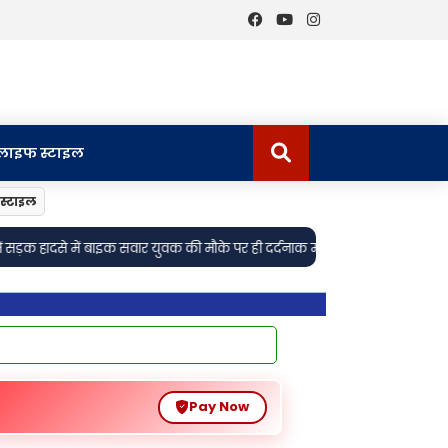
लाइफ स्टाइल
स्टाइल
•
े पर ही दर्दनाक मौत
लखनऊ: बीकेटी थाना क्षेत्र नहर मे मिला 61 वर्षीय अधेड़ का 
Pay Now