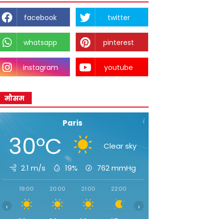
facebook
twitter
whatsapp
pinterest
instagram
youtube
मौसम
Paris
30°C
Clear sky
2.1 m/s
19%
762
mmHg
19:00
20:00
21:00
22:00
23:00
00:00
01:00
‹
›