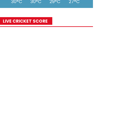
30°C
30°C
29°C
27°C
26°C
25°C
24°
LIVE CRICKET SCORE