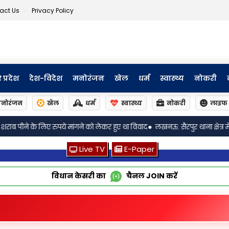
act Us
Privacy Policy
र प्रदेश
देश-विदेश
मनोरंजन
खेल
धर्म
स्वास्थ्य
नोकरी
नोरंजन
खेल
धर्म
स्वास्थ्य
नोकरी
लाइफ 
•
हुए था विवाद
लखनऊ: सैरपुर थाना क्षेत्र में सड़क हादसे में बाइक सवार युवक की मौक
Live TV
E-Paper
विधान केसरी का
चैनल
JOIN
करें