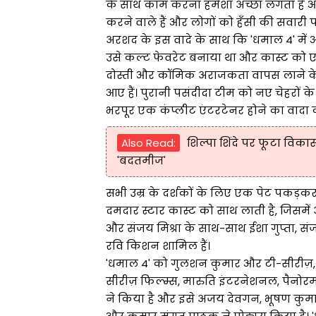
के साथ काम करना हमेशा अच्छा लगता है
करने वाले हैं और लोगों को हँसी की सवारी पर
अरशद के इस वादे के साथ कि 'धमाल 4' म
उसे कल्ट फेवरेट बनाया था और कास्ट को एक 
दोस्ती और कॉमिक अराजकता वापस लाने के लि
आए हैं। पुरानी पसंदीदा टीम को नए चेहरों क
भरपूर एक कंप्लीट एंटरटेनर होने का वादा 
Also Read:
शिल्पा शिंदे पर फूटा विकास
'बदतमीज'
सभी उम्र के दर्शकों के लिए एक पेट पकड़क
दमदार स्टार कास्ट को साथ लाती है, जिसमे
और संजय मिश्रा के साथ-साथ ईशा गुप्ता, सं
रवि किशन शामिल हैं।
'धमाल 4' को गुलशन कुमार और टी-सीरीज़, दे
सीरीज़ फिल्म्स, मारुति इंटरनेशनल, पैनोरमा स
ने किया है और इसे अजय देवगन, भूषण कुमार,