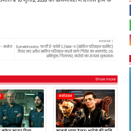
धमाल 4' 10 जुलाई, 2026 को सिनेमाघरों में रिलीज़ होने के
NEWER
" - मनोज
Sonebhadra: फर्जी ई-फॉर्म C/MM-11 (खनिज परिवहन परमिट)
तैयार कर अवैध खनिज परिवहन करने वाले गिरोह का भंडाफोड़, 05
अभियुक्त गिरफ्तार, करोड़ो का राजस्व नुकसान।
Show more
न
मनोरंजन