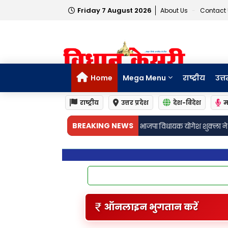
Friday 7 August 2026
About Us
Contact
Home
Mega Menu
राष्ट्रीय
उत्त
राष्ट्रीय
उत्तर प्रदेश
देश-विदेश
म
•
BREAKING NEWS
 तांता
लखनऊ: भाजपा विधायक योगेश शुक्ला ने गुरु रविदास जी की जयंती पर कलश
ऑनलाइन भुगतान करें