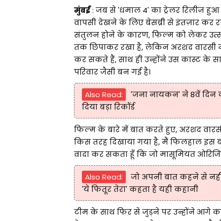
मुंबई
: जब से 'धमाल 4' का ट्रेलर रिलीज़ हुआ 
वापसी देखने के लिए बेसब्री से इंतज़ार कर रह
संतुलन होने के कारण, फिल्म को लेकर उत्सा
तक छिपाकर रखा है, लेकिन अरशद वारसी ने अ
कर सकते हैं, साथ ही उन्होंने उस कास्ट के 
परिवार जैसी बन गई है।
Also Read:
'जना नायकन' ने 8वें दिन 
दिया बड़ा रिकॉर्ड
फिल्म के बारे में बात करते हुए, अरशद वार
किस तरह दिखाया गया है, मैं फिलहाल इस बार
वादा कर सकता हूँ कि जो मासूमियत ओरिजिन
Also Read:
जो अपनी बात कहने से नहीं
'ये फितूर तेरा' कहता है यही कहानी
टीम के साथ फिर से जुड़ने पर उन्होंने आगे 