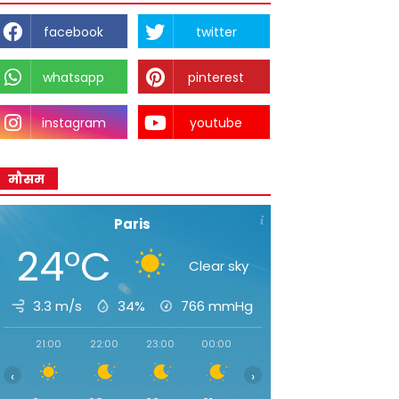
facebook
twitter
whatsapp
pinterest
instagram
youtube
मौसम
Paris
24°C
Clear sky
3.3 m/s
34%
766
mmHg
21:00
22:00
23:00
00:00
01:00
02:00
03:0
‹
›