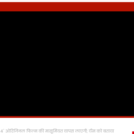
 4' ओरिजिनल फिल्म की मासूमियत वापस लाएगी; टीम को बताया