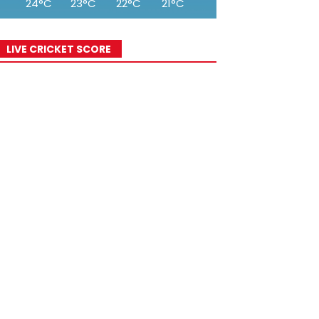
24°C
23°C
22°C
21°C
20°C
19°C
18°
LIVE CRICKET SCORE