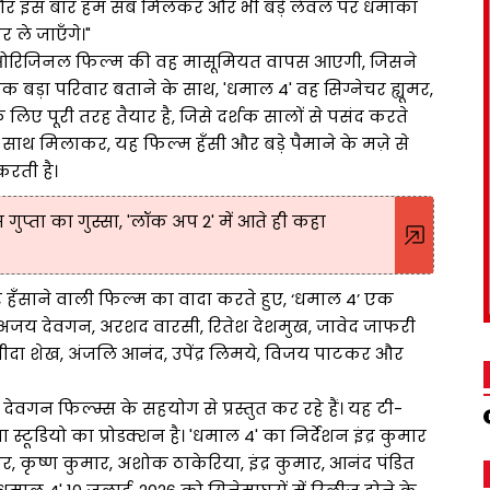
 और इस बार हम सब मिलकर और भी बड़े लेवल पर धमाका
 ले जाएँगे।"
ें ओरिजिनल फिल्म की वह मासूमियत वापस आएगी, जिसने
बड़ा परिवार बताने के साथ, 'धमाल 4' वह सिग्नेचर ह्यूमर,
ए पूरी तरह तैयार है, जिसे दर्शक सालों से पसंद करते
े साथ मिलाकर, यह फिल्म हँसी और बड़े पैमाने के मज़े से
करती है।
 गुप्ता का गुस्सा, 'लॉक अप 2' में आते ही कहा
र हँसाने वाली फिल्म का वादा करते हुए, ‘धमाल 4’ एक
ं अजय देवगन, अरशद वारसी, रितेश देशमुख, जावेद जाफरी
जीदा शेख, अंजलि आनंद, उपेंद्र लिमये, विजय पाटकर और
वगन फिल्म्स के सहयोग से प्रस्तुत कर रहे हैं। यह टी-
्टूडियो का प्रोडक्शन है। 'धमाल 4' का निर्देशन इंद्र कुमार
 कृष्ण कुमार, अशोक ठाकेरिया, इंद्र कुमार, आनंद पंडित