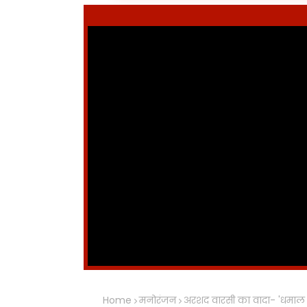
Home
मनोरंजन
अरशद वारसी का वादा- 'धमाल