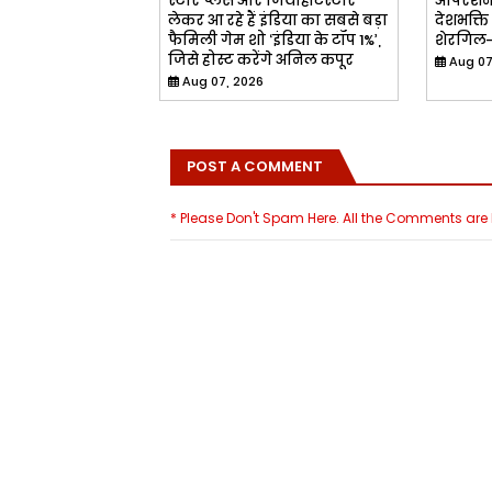
स्टार प्लस और जियोहॉटस्टार
ऑपरेशन 
लेकर आ रहे हैं इंडिया का सबसे बड़ा
देशभक्ति
फैमिली गेम शो ‘इंडिया के टॉप 1%’,
शेरगिल-स
जिसे होस्ट करेंगे अनिल कपूर
Aug 07
Aug 07, 2026
POST A COMMENT
* Please Don't Spam Here. All the Comments ar