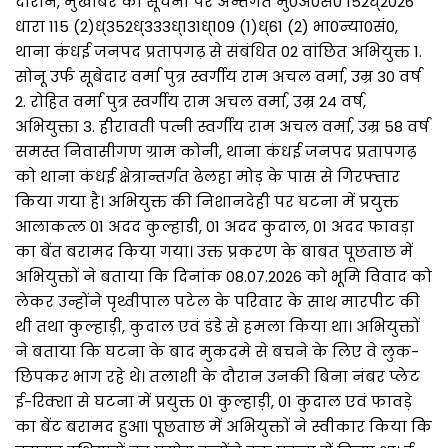
दौरान, मुखबिर की सूचना पर अन्तर्गत मु0अ0सं0 152ध्2026
धारा 115 (2)ध्352ध्333ध्131ध्109 (1)ध्61 (2) भा0न्या0सं0,
थाना कंधई जनपद प्रतापगढ़ से संबंधित 02 वांछित अभियुक्त 1.
सोनू उर्फ सूबेदार वर्मा पुत्र स्वर्गीय राम अचल वर्मा, उम्र 30 वर्ष
2. रोहित वर्मा पुत्र स्वर्गीय राम अचल वर्मा, उम्र 24 वर्ष,
अभियुक्ता 3. हीरावती पत्नी स्वर्गीय राम अचल वर्मा, उम्र 58 वर्ष
समस्त निवासीगण ग्राम कोनी, थाना कंधई जनपद प्रतापगढ़
को थाना कंधई क्षेत्रान्तर्गत ढेलहा मोड़ के पास से गिरफ्तार
किया गया है। अभियुक्त की निशानदेही पर घटना में प्रयुक्त
आलाकत्ल 01 अदद कुल्हाडी, 01 अदद कुदाल, 01 अदद फावड़ा
का बेंत बरामद किया गया। उक्त प्रकरण के बाबत पूछताछ में
अभियुक्तों ने बताया कि दिनांक 08.07.2026 को भूमि विवाद को
लेकर उन्होंने पृथ्वीपाल पटेल के परिवार के साथ मारपीट की
थी तथा कुल्हाड़ी, कुदाल एवं डंडे से हमला किया था। अभियुक्तों
ने बताया कि घटना के बाद मुकदमे से बचने के लिए वे लुक-
छिपकर भाग रहे थे। तलाशी के दौरान उनकी बिना नंबर प्लेट
ई-रिक्शा से घटना में प्रयुक्त 01 कुल्हाड़ी, 01 कुदाल एवं फावड़े
का बेंट बरामद हुआ। पूछताछ में अभियुक्तों ने स्वीकार किया कि