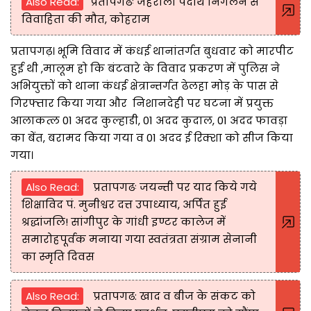
Also Read:
प्रतापगढः जहरीला पदार्थ निगलने से
विवाहिता की मौत, कोहराम
प्रतापगढ़। भूमि विवाद में कंधई थानांतर्गत बुधवार को मारपीट
हुई थी ,मालूम हो कि बंटवारे के विवाद प्रकरण में पुलिस ने
अभियुक्तों को थाना कंधई क्षेत्रान्तर्गत ढेलहा मोड़ के पास से
गिरफ्तार किया गया और निशानदेही पर घटना में प्रयुक्त
आलाकत्ल 01 अदद कुल्हाडी, 01 अदद कुदाल, 01 अदद फावड़ा
का बेंत, बरामद किया गया व 01 अदद ई रिक्शा को सीज किया
गया।
Also Read:
प्रतापगढः जयन्ती पर याद किये गये
शिक्षाविद पं. मुनीश्वर दत्त उपाध्याय, अर्पित हुई
श्रद्धांजलि! सांगीपुर के गांधी इण्टर कालेज में
समारोहपूर्वक मनाया गया स्वतंत्रता संग्राम सेनानी
का स्मृति दिवस
Also Read:
प्रतापगढ: खाद व बीज के संकट को