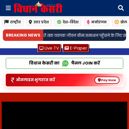
राष्ट्रीय
उत्तर प्रदेश
देश-विदेश
मनोरंजन
खेल
•
BREAKING NEWS
 जीवन बीमा समाधान पहुँचाने के लिए साझेदारी की
जामो: अगली तारीख 19 अगस्त! चर्च
Live TV
E-Paper
विधान केसरी का
चैनल
JOIN
करें
ऑनलाइन भुगतान करें
Pay Now