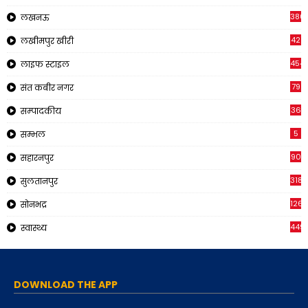
380
लखनऊ
42
लखीमपुर खीरी
454
लाइफ स्टाइल
79
संत कबीर नगर
36
सम्पादकीय
5
सम्भल
90
सहारनपुर
318
सुलतानपुर
126
सोनभद्र
449
स्वास्थ्य
DOWNLOAD THE APP