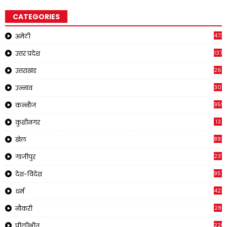
CATEGORIES
473
अमेठी
1371
उत्तर प्रदेश
263
उत्तराखंड
308
उन्नाव
959
कन्नौज
13
कुशीनगर
892
खेल
237
गाजीपुर
957
देश-विदेश
423
धर्म
28
नौकरी
220
पीलीभीत