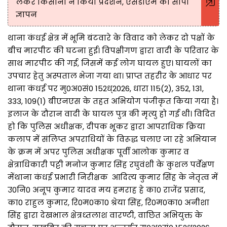
लेकर किसानों ने किया प्रदर्शन, एसडीएम को सौंपा
ज्ञापन
थाना कंधई क्षेत्र में भूमि बंटवारे के विवाद को लेकर दो पक्षों के
बीच मारपीट की घटना हुई। विपक्षीगण द्वारा वादी के परिवार के
साथ मारपीट की गई, जिसमें कई लोग घायल हुए। घायलों का
उपचार हेतु अस्पताल भेजा गया था। प्राप्त तहरीर के आधार पर
थाना कंधई पर मु0अ0सं0 152ध्2026, धारा 115(2), 352, 131,
333, 109(1) बीएनएस के तहत अभियोग पंजीकृत किया गया है।
इलाज के दौरान वादी के घायल पुत्र की मृत्यु हो गई थी। विदित
हो कि पुलिस अधीक्षक, दीपक भूकर द्वारा आपराधिक क्रिया
कलाप में संलिप्त अपराधियों के विरूद्ध चलाए जा रहे अभियान
के क्रम में अपर पुलिस अधीक्षक पूर्वी आलोक कुमार व
क्षेत्राधिकारी पट्टी मनोज कुमार सिंह रघुवंशी के कुशल पर्वेक्षण
मेंथाना कंधई प्रभारी निरीक्षक आदित्य कुमार सिंह के नेतृत्व में
उ0नि0 अनूप कुमार यादव मय हमराह हे का0 राजेंद्र प्रसाद,
का0 राहुल कुमार, रि0म0का0 श्रेया सिंह, रि0म0का0 अनीशा
सिंह द्वारा देखभाल क्षेत्रध्तलाश वारण्टी, वाछित अभियुक्त के