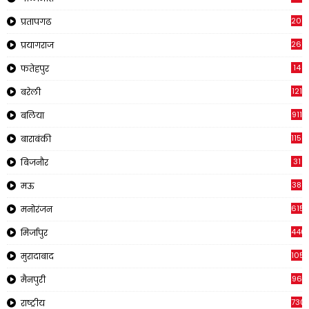
2011
प्रतापगढ
269
प्रयागराज
14
फतेहपुर
121
बरेली
911
बलिया
1150
बाराबंकी
31
बिजनौर
38
मऊ
615
मनोरंजन
440
मिर्जापुर
105
मुरादाबाद
96
मैनपुरी
730
राष्ट्रीय