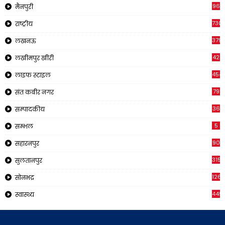
96
मैनपुरी
730
राष्ट्रीय
379
लखनऊ
42
लखीमपुर खीरी
454
लाइफ स्टाइल
79
संत कबीर नगर
36
सम्पादकीय
5
सम्भल
90
सहारनपुर
315
सुलतानपुर
126
सोनभद्र
449
स्वास्थ्य