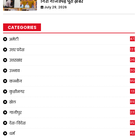
गिरी गाज।।पढ़े पूरी ख़बर
July 29, 2026
CATEGORIES
4721
अमेठी
1371
उत्तर प्रदेश
262
उत्तराखंड
308
उन्नाव
959
कन्नौज
13
कुशीनगर
892
खेल
237
गाजीपुर
957
देश-विदेश
423
धर्म