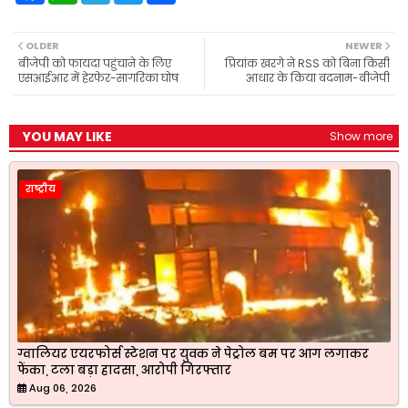
c
a
l
i
a
e
t
e
t
r
b
s
g
t
e
OLDER
NEWER
o
A
r
e
बीजेपी को फायदा पहुंचाने के लिए
प्रियांक खरगे ने RSS को बिना किसी
o
p
a
r
एसआईआर में हेरफेर-सागरिका घोष
आधार के किया बदनाम-बीजेपी
k
p
m
YOU MAY LIKE
Show more
राष्ट्रीय
ग्वालियर एयरफोर्स स्टेशन पर युवक ने पेट्रोल बम पर आग लगाकर
फेंका, टला बड़ा हादसा, आरोपी गिरफ्तार
Aug 06, 2026