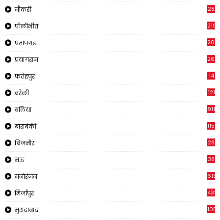
28
नौकरी
2195
पीलीभीत
200
प्रतापगढ
269
प्रयागराज
14
फतेहपुर
121
बरेली
911
बलिया
1150
बाराबंकी
28
बिजनौर
38
मऊ
613
मनोरंजन
439
मिर्जापुर
1054
मुरादाबाद