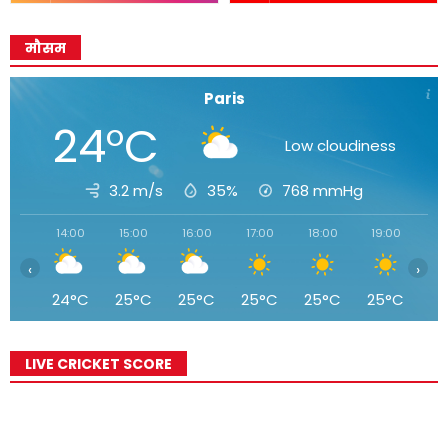
मौसम
Paris
24°C
Low cloudiness
3.2 m/s
35%
768
mmHg
14:00
15:00
16:00
17:00
18:00
19:00
20
‹
›
24°C
25°C
25°C
25°C
25°C
25°C
2
LIVE CRICKET SCORE