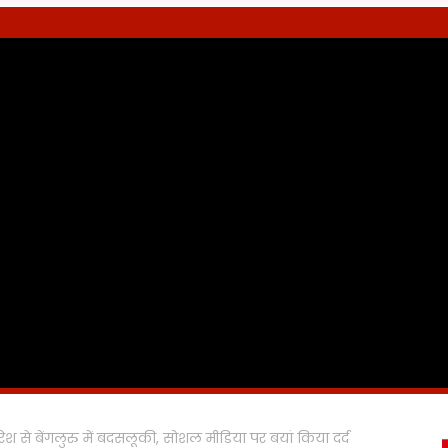
रेश से बेंगलुरु में बदसलूकी, सोशल मीडिया पर बयां किया दर्द