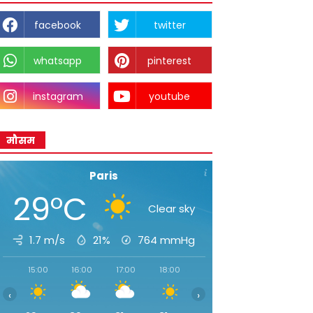
facebook
twitter
whatsapp
pinterest
instagram
youtube
मौसम
Paris
29°C
Clear sky
1.7 m/s
21%
764
mmHg
15:00
16:00
17:00
18:00
19:00
20:00
21:00
‹
›