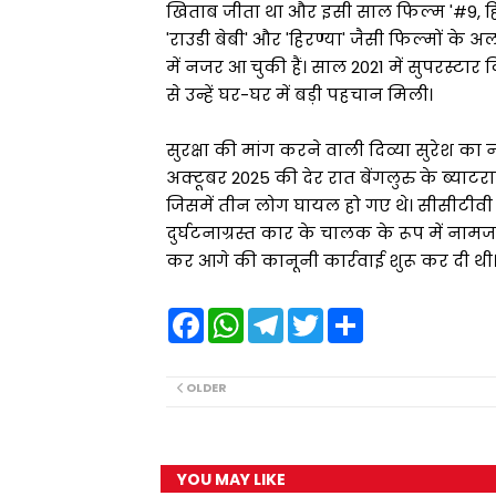
खिताब जीता था और इसी साल फिल्म '#9, ह
'राउडी बेबी' और 'हिरण्या' जैसी फिल्मों के 
में नजर आ चुकी हैं। साल 2021 में सुपरस्टार
से उन्हें घर-घर में बड़ी पहचान मिली।
सुरक्षा की मांग करने वाली दिव्या सुरेश क
अक्टूबर 2025 की देर रात बेंगलुरु के ब्या
जिसमें तीन लोग घायल हो गए थे। सीसीटीवी फ
दुर्घटनाग्रस्त कार के चालक के रूप में ना
कर आगे की कानूनी कार्रवाई शुरू कर दी थी
F
W
T
T
S
a
h
e
w
h
c
a
l
i
a
e
t
e
t
r
b
s
g
t
e
OLDER
o
A
r
e
o
p
a
r
k
p
m
YOU MAY LIKE