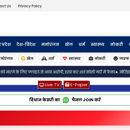
act Us
Privacy Policy
र प्रदेश
देश-विदेश
मनोरंजन
खेल
धर्म
स्वास्थ्य
नोकरी
नोरंजन
खेल
धर्म
स्वास्थ्य
नोकरी
लाइफ 
•
आया आरोपी, हत्या कर शव कोसी नदी में फेंका
मोतिहारी में अपराधियों के हौसले बु
Live TV
E-Paper
विधान केसरी का
चैनल
JOIN
करें