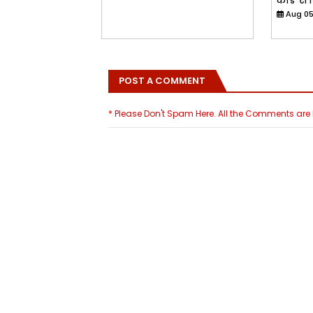
कार्ड’ स
Aug 05
POST A COMMENT
* Please Don't Spam Here. All the Comments ar