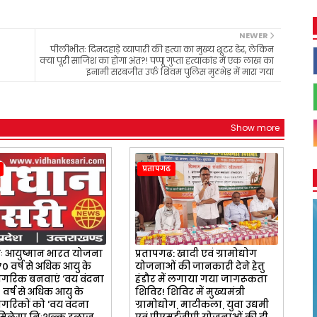
NEWER
पीलीभीतः दिनदहाड़े व्यापारी की हत्या का मुख्य शूटर ढेर, लेकिन
क्या पूरी साजिश का होगा अंत?! पप्पू गुप्ता हत्याकांड में एक लाख का
इनामी सरबजीत उर्फ शिवम पुलिस मुठभेड़ में मारा गया
Show more
प्रतापगढ
ढः आयुष्मान भारत योजना
प्रतापगढ: खादी एवं ग्रामोद्योग
0 वर्ष से अधिक आयु के
योजनाओं की जानकारी देने हेतु
नागरिक बनवाएं ‘वय वंदना
हंडौर में लगाया गया जागरूकता
0 वर्ष से अधिक आयु के
शिविर! शिविर में मुख्यमंत्री
ागरिकों को ‘वय वंदना
ग्रामोद्योग, माटीकला, युवा उद्यमी