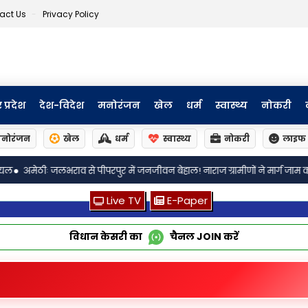
act Us
Privacy Policy
र प्रदेश
देश-विदेश
मनोरंजन
खेल
धर्म
स्वास्थ्य
नोकरी
नोरंजन
खेल
धर्म
स्वास्थ्य
नोकरी
लाइफ 
•
े पीपरपुर में जनजीवन बेहाल! नाराज ग्रामीणों ने मार्ग जाम करने का किया प्रयास
Live TV
E-Paper
विधान केसरी का
चैनल
JOIN
करें