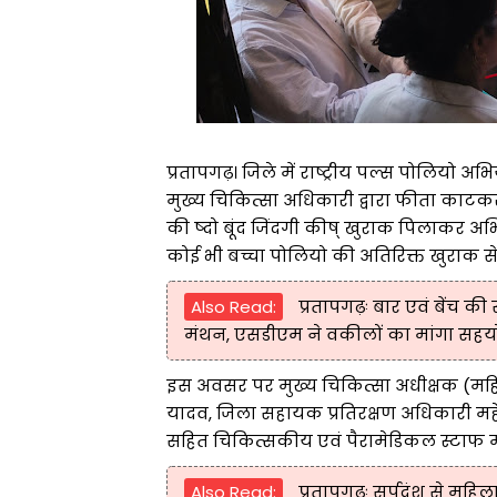
प्रतापगढ़। जिले में राष्ट्रीय पल्स पोलियो 
मुख्य चिकित्सा अधिकारी द्वारा फीता काटकर 
की ष्दो बूंद जिंदगी कीष् खुराक पिलाकर
कोई भी बच्चा पोलियो की अतिरिक्त खुराक से
Also Read:
प्रतापगढ़ः बार एवं बेंच क
मंथन, एसडीएम ने वकीलों का मांगा सह
इस अवसर पर मुख्य चिकित्सा अधीक्षक (महिला)
यादव, जिला सहायक प्रतिरक्षण अधिकारी महेश 
सहित चिकित्सकीय एवं पैरामेडिकल स्टाफ म
Also Read:
प्रतापगढ़ः सर्पदंश से महि