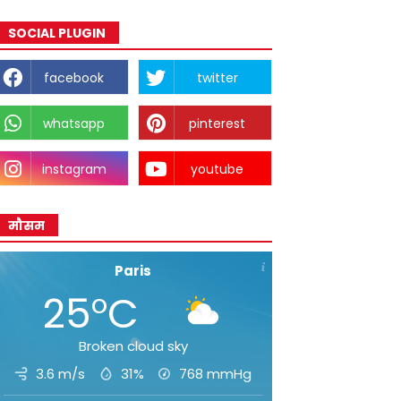
SOCIAL PLUGIN
facebook
twitter
whatsapp
pinterest
instagram
youtube
मौसम
Paris
25°C
Broken cloud sky
3.6 m/s
31%
768
mmHg