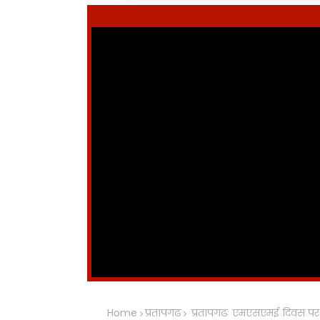
Home
प्रतापगढ
प्रतापगढः एमएसएमई दिवस पर उद