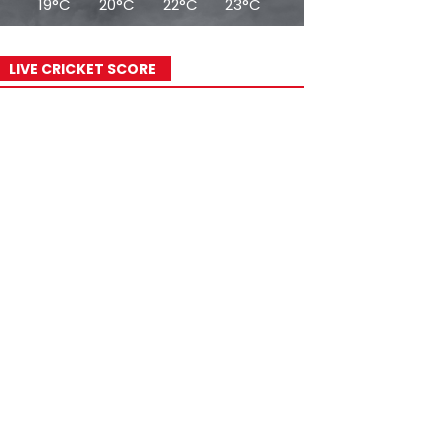
19°C
20°C
22°C
23°C
25°C
26°C
29°
LIVE CRICKET SCORE