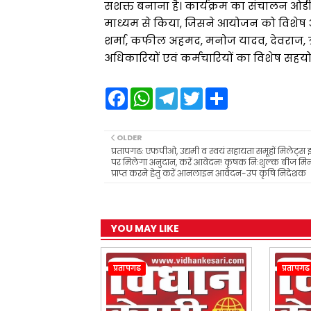
सशक्त बनाना है। कार्यक्रम का संचालन ओडीओ
माध्यम से किया, जिसने आयोजन को विशेष 
शर्मा, कफील अहमद, मनोज यादव, देवराज, ऋ
अधिकारियों एवं कर्मचारियों का विशेष सहयो
F
W
T
T
S
a
h
e
w
h
c
a
l
i
a
e
t
e
t
r
b
s
g
t
e
OLDER
o
A
r
e
प्रतापगढः एफपीओ, उद्यमी व स्वयं सहायता समूहों मिलेट्स 
o
p
a
r
पर मिलेगा अनुदान, करें आवेदन! कृषक निःशुल्क बीज म
k
p
m
प्राप्त करने हेतु करें आनलाइन आवेदन-उप कृषि निदेशक
YOU MAY LIKE
प्रतापगढ
प्रतापगढ