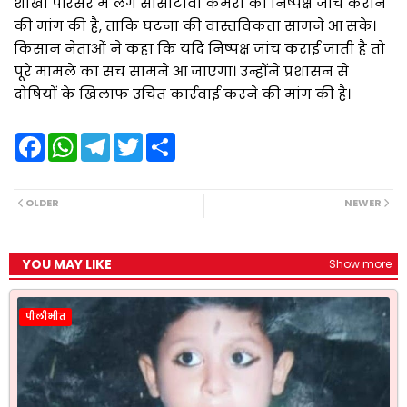
शाखा परिसर में लगे सीसीटीवी कैमरों की निष्पक्ष जांच कराने
की मांग की है, ताकि घटना की वास्तविकता सामने आ सके।
किसान नेताओं ने कहा कि यदि निष्पक्ष जांच कराई जाती है तो
पूरे मामले का सच सामने आ जाएगा। उन्होंने प्रशासन से
दोषियों के खिलाफ उचित कार्रवाई करने की मांग की है।
F
W
T
T
S
a
h
e
w
h
c
a
l
i
a
e
t
e
t
r
b
s
g
t
e
OLDER
NEWER
o
A
r
e
o
p
a
r
k
p
m
YOU MAY LIKE
Show more
पीलीभीत