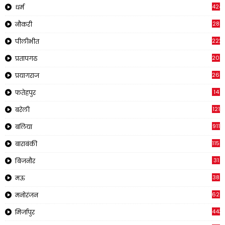
424
धर्म
28
नौकरी
222
पीलीभीत
203
प्रतापगढ
269
प्रयागराज
14
फतेहपुर
121
बरेली
911
बलिया
1150
बाराबंकी
31
बिजनौर
38
मऊ
622
मनोरंजन
443
मिर्जापुर