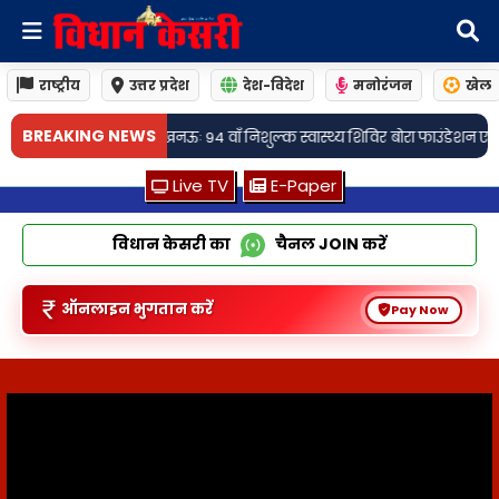
राष्ट्रीय
उत्तर प्रदेश
देश-विदेश
मनोरंजन
खेल
BREAKING NEWS
िशुल्क स्वास्थ्य शिविर बोरा फाउंडेशन एवं सेवा अस्पताल द्वारा आयोजित! लाभार्थियो
Live TV
E-Paper
विधान केसरी का
चैनल
JOIN
करें
ऑनलाइन भुगतान करें
Pay Now