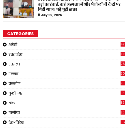
बड़ी कार्रवाई, कई अस्पतालों और पैथोलॉजी केंद्रों पर
गिरी गाज।।पढ़े पूरी ख़बर
July 29, 2026
CATEGORIES
4771
अमेठी
1381
उत्तर प्रदेश
267
उत्तराखंड
308
उन्नाव
959
कन्नौज
13
कुशीनगर
898
खेल
250
गाजीपुर
963
देश-विदेश