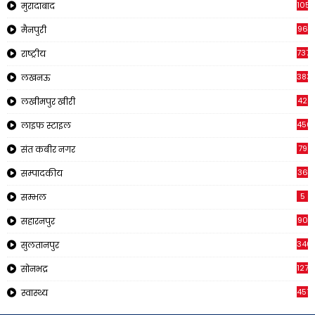
1058
मुरादाबाद
96
मैनपुरी
737
राष्ट्रीय
383
लखनऊ
42
लखीमपुर खीरी
456
लाइफ स्टाइल
79
संत कबीर नगर
36
सम्पादकीय
5
सम्भल
90
सहारनपुर
340
सुलतानपुर
1271
सोनभद्र
451
स्वास्थ्य