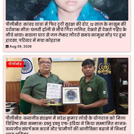
पीलीभीतः कांवड़ यात्रा में फिर टूटी सुरक्षा की डोर, 12 साल के मासूम की
दर्दनाक मौत! चलती ट्रॉली से नीचे गिरा ललित, देखते ही देखते पहिए के
नीचे आया! कछला घाट से जल लेकर लौटते समय कामुआ मोड़ पर हुआ
हादसा, परिवार में मचा कोहराम
Aug 09, 2026
पीलीभीत
पीलीभीतः वन्यजीव संरक्षण में नरेश कुमार लोधी के योगदान को मिला
विशिष्ट सेवा सम्मान! डब्लू डब्लू एफ-इंडिया ने किया सम्मानित मानव-
वन्यजीव संघर्ष कम करने और ग्रामीणों की आजीविका बढ़ाने में निभाई