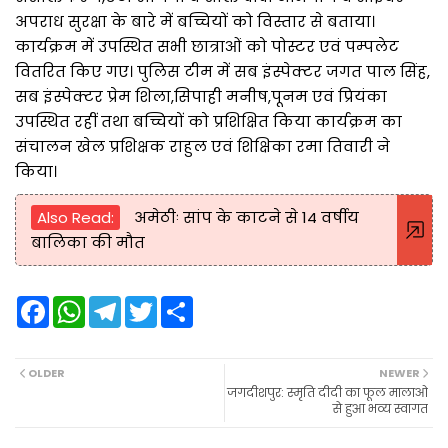
अपराध सुरक्षा के बारे में बच्चियों को विस्तार से बताया।
कार्यक्रम में उपस्थित सभी छात्राओं को पोस्टर एवं पम्पलेट
वितरित किए गए। पुलिस टीम में सब इंस्पेक्टर जगत पाल सिंह,
सब इंस्पेक्टर प्रेम शिला,सिपाही मनीष,पूनम एवं प्रियंका
उपस्थित रहीं तथा बच्चियों को प्रशिक्षित किया कार्यक्रम का
संचालन खेल प्रशिक्षक राहुल एवं शिक्षिका रमा तिवारी ने
किया।
Also Read:
अमेठीः सांप के काटने से 14 वर्षीय
बालिका की मौत
F
W
T
T
S
a
h
e
w
h
c
a
l
i
a
e
t
e
t
r
b
s
g
t
e
OLDER
NEWER
o
A
r
e
जगदीशपुर: स्मृति दीदी का फूल मालाओ
o
p
a
r
से हुआ भव्य स्वागत
k
p
m