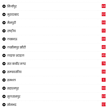
442
मिर्जापुर
1057
मुरादाबाद
96
मैनपुरी
737
राष्ट्रीय
382
लखनऊ
42
लखीमपुर खीरी
456
लाइफ स्टाइल
79
संत कबीर नगर
36
सम्पादकीय
5
सम्भल
90
सहारनपुर
335
सुलतानपुर
1271
सोनभद्र