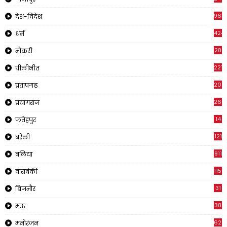
963
देश-विदेश
424
धर्म
28
नौकरी
2218
पीलीभीत
202
प्रतापगढ
269
प्रयागराज
14
फतेहपुर
121
बरेली
911
बलिया
1150
बाराबंकी
31
बिजनौर
38
मऊ
622
मनोरंजन