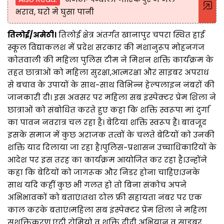
भराव, घरो मे घुसा पानी
तिलोई/अमेठी।
तिलोई क्षेत्र अंतर्गत खानापुर चपरा स्थित हाई
स्कूल विद्याकलश में प्रदेश सरकार की मंशानुरूप मोहनगंज
कोतवाली की महिला पुलिस टीम ने मिशन शक्ति कार्यक्रम के
तहत छात्राओं को महिला सुरक्षा,आत्मरक्षा और साइबर अपराध
से बचाव के उपायों के साथ-साथ विभिन्न हेल्पलाइन नंबरों की
जानकारी दी। इस अवसर पर महिला सब इंस्पेक्टर प्रेम शिला ने
छात्राओं को संबोधित करते हुए कहा कि शक्ति स्वरूपा मां दुर्गा
का पावन नवरात्र चल रहा है। बेटियां शक्ति स्वरूप हैं। बावजूद
इसके समाज में कुछ अराजक तत्वों के चलते बेटियों को उनकी
शक्ति याद दिलाया जा रहा है।पुलिस-प्रशासन उच्चाधिकारियों के
आदेश पर इस तरह का कार्यक्रम आयोजित कर रहा है।उन्होंने
कहा कि बेटियों को जागरूक और निडर होना चाहिए।उनके
साथ यदि कहीं कुछ भी गलत हो तो बिना संकोच अपने
अभिभावकों को बताएं।तथा टोल फ्री सहायता नंबर पर एक
काल करके बताएं।महिला सब इंस्पेक्टर प्रेम शिला ने महिला
सशक्तिकरण,एंटी रोमियो व शक्ति दीदी अभियान व साइबर