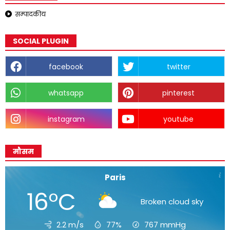
सम्पादकीय
SOCIAL PLUGIN
facebook
twitter
whatsapp
pinterest
instagram
youtube
मौसम
Paris
16°C
Broken cloud sky
2.2 m/s
77%
767
mmHg