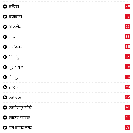
911
बलिया
1150
बाराबंकी
28
बिजनौर
38
मऊ
611
मनोरंजन
439
मिर्जापुर
1054
मुरादाबाद
96
मैनपुरी
728
राष्ट्रीय
379
लखनऊ
42
लखीमपुर खीरी
453
लाइफ स्टाइल
79
संत कबीर नगर