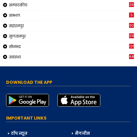
36
सम्पादकीय
5
सम्भल
90
सहारनपुर
315
सुलतानपुर
126
सोनभद्र
448
स्वास्थ्य
DOWNLOAD THE APP
IMPORTANT LINKS
टॉप न्यूज़
मैगजीन