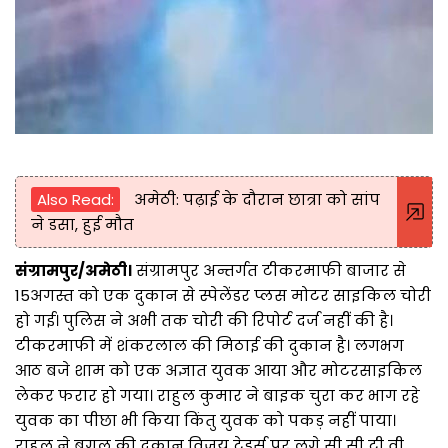
Also Read:
अमेठी: पढ़ाई के दौरान छात्रा को सांप
ने डसा, हुई मौत
संग्रामपुर/अमेठी।
संग्रामपुर अन्तर्गत टीकरमाफी बाजार से
15अगस्त को एक दुकान से स्पेलेंडर प्लस मोटर साइकिल चोरी
हो गई। पुलिस ने अभी तक चोरी की रिपोर्ट दर्ज नहीं की है।
टीकरमाफी में शंकरलाल की मिठाई की दुकान है। लगभग
आठ बजे शाम को एक अज्ञात युवक आया और मोटरसाइकिल
लेकर फरार हो गया। राहुल कुमार ने बाइक चुरा कर भाग रहे
युवक का पीछा भी किया किंतु युवक को पकड़ नहीं पाया।
राहुल ने बगल की दुकान विजय ट्रेडर्स पर लगे सी सी टी वी