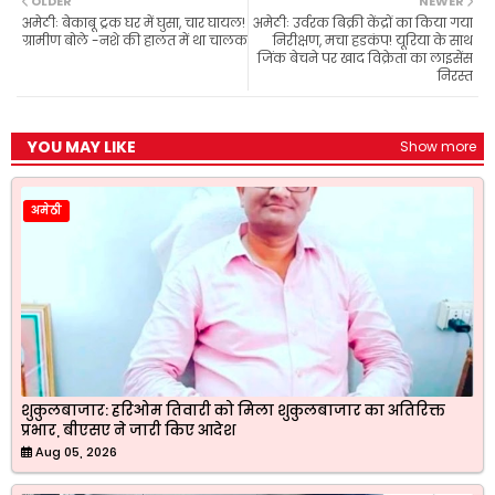
OLDER
NEWER
o
A
r
e
अमेठीः बेकाबू ट्रक घर में घुसा, चार घायल!
अमेठीः उर्वरक बिक्री केंद्रों का किया गया
o
p
a
r
ग्रामीण बोले -नशे की हालत में था चालक
निरीक्षण, मचा हडकंप! यूरिया के साथ
k
p
m
जिंक बेचने पर खाद विक्रेता का लाइसेंस
निरस्त
YOU MAY LIKE
Show more
अमेठी
शुकुलबाजार: हरिओम तिवारी को मिला शुकुलबाजार का अतिरिक्त
प्रभार, बीएसए ने जारी किए आदेश
Aug 05, 2026