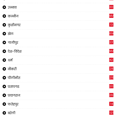
308
उन्नाव
959
कन्नौज
13
कुशीनगर
890
खेल
237
गाजीपुर
955
देश-विदेश
422
धर्म
28
नौकरी
2195
पीलीभीत
200
प्रतापगढ
269
प्रयागराज
14
फतेहपुर
121
बरेली