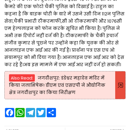
कैमरे की एक फोटो चैकी पुलिस को दिखाई है। राहुल का
कहना है कि बाइक चोरी के बारे में उसने उसी दिन 112न पुलिस
सेवा,चैकी प्रभारी टीकरमाफी,सी ओ टीकरमाफी और 1076सी
एम हेल्पलाइन को फोन करके सूचित भी किया है। पुलिस ने
अभी तक रिपोर्ट नहीं दर्ज की है। टीकरमाफी के चैकी इंचार्ज
संजीव कुमार से पूछने पर उन्होंने कहा कि युवक की ओर से
आनलाइन एफ आई आर की गई है। प्रार्थना पत्र एस एच ओ
संग्रामपुर को भी दिया गया है। आनलाइन एफ आई आर को ट्रेस
कर रहे हैं।अब इस मामले में एफ आई आर नहीं दर्ज हो सकती।
Also Read:
जगदीशपुर: डंडेश्वर महादेव मंदिर में
किया जलाभिषेक! डीएम एवं एसएपी ने औद्योगिक
क्षेत्र जगदीशपुर का किया निरीक्षण
F
W
T
T
S
a
h
e
w
h
c
a
l
i
a
e
t
e
t
r
b
s
g
t
e