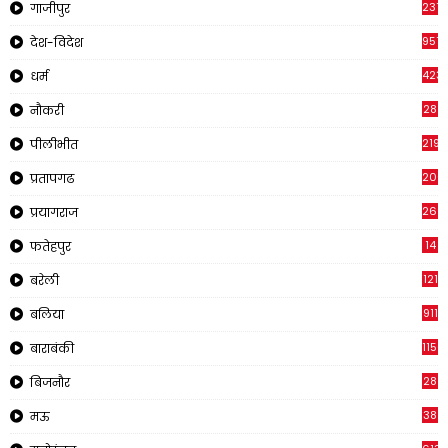
237
गाजीपुर
957
देश-विदेश
423
धर्म
28
नौकरी
2195
पीलीभीत
200
प्रतापगढ
269
प्रयागराज
14
फतेहपुर
121
बरेली
911
बलिया
1150
बाराबंकी
28
बिजनौर
38
मऊ