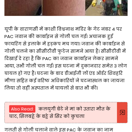
यूपी के वाराणसी में काशी विश्वनाथ मंदिर के गेट नंबर 4 पर
PAC जवान की कार्बाइन से गोली चल गई। अचानक हुई
फायरिंग से इलाके में हड़कंप मच गया। जवान की कार्बाइन से
गोली चलने का सीसीटीवी फुटेज सामने आया है। सीसीटीवी में
दिखाई दे रहा है कि PAC का जवान कार्बाइन लेकर सामने
आया, तभी गोली चल गई। इस घटना में दुकानदार समेत 3 लोग
घायल हो गए हैं। घटना के बाद डीआईजी लॉ एंड ऑर्डर शिवहरि
मीणा सहित कई वरिष्ठ अधिकारियों ने घटनास्थल का जायजा
लिया तो वहीं अस्पताल में घायलों से बात भी की।
Also Read:
कलयुगी बेटे ने मां को उतारा मौत के
घाट, सिलबट्टे के बट्टे से सिर को कुचला
गलती से गोली चलाने वाले इस PAC के जवान का नाम