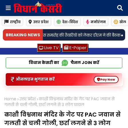
राष्ट्रीय
उत्तर प्रदेश
देश-विदेश
मनोरंजन
खेल
•
BREAKING NEWS
ता दिवस समारोह की तैयारियों को लेकर डीएम ने की बैठक
अमेठीः हर घर तिरंगा अभिय
Live TV
E-Paper
विधान केसरी का
चैनल
JOIN
करें
ऑनलाइन भुगतान करें
Pay Now
Home
उत्तर प्रदेश
काशी विश्वनाथ मंदिर के गेट पर PAC जवान से
गलती से चली गोली, छर्रा लगने से 3 लोग घायल
काशी विश्वनाथ मंदिर के गेट पर PAC जवान से
गलती से चली गोली, छर्रा लगने से 3 लोग