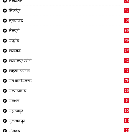
613
मनोरंजन
439
मिर्जापुर
1054
मुरादाबाद
96
मैनपुरी
730
राष्ट्रीय
379
लखनऊ
42
लखीमपुर खीरी
454
लाइफ स्टाइल
79
संत कबीर नगर
36
सम्पादकीय
5
सम्भल
90
सहारनपुर
315
सुलतानपुर
126
सोनभद्र