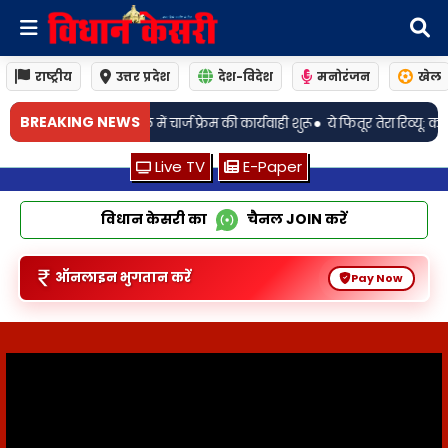
राष्ट्रीय
उत्तर प्रदेश
देश-विदेश
मनोरंजन
खेल
•
BREAKING NEWS
कार्यवाही शुरू
ये फितूर तेरा रिव्यू: कबीर सिंह की याद दिलाता है जीत का अंदाज़
Live TV
E-Paper
विधान केसरी का
चैनल
JOIN
करें
ऑनलाइन भुगतान करें
Pay Now