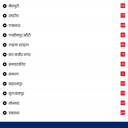
96
मैनपुरी
730
राष्ट्रीय
380
लखनऊ
42
लखीमपुर खीरी
454
लाइफ स्टाइल
79
संत कबीर नगर
36
सम्पादकीय
5
सम्भल
90
सहारनपुर
318
सुलतानपुर
126
सोनभद्र
449
स्वास्थ्य