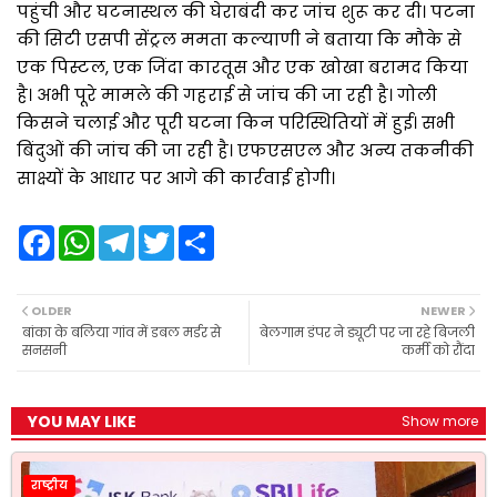
पहुंची और घटनास्थल की घेराबंदी कर जांच शुरू कर दी। पटना
की सिटी एसपी सेंट्रल ममता कल्याणी ने बताया कि मौके से
एक पिस्टल, एक जिंदा कारतूस और एक खोखा बरामद किया
है। अभी पूरे मामले की गहराई से जांच की जा रही है। गोली
किसने चलाई और पूरी घटना किन परिस्थितियों में हुई। सभी
बिंदुओं की जांच की जा रही है। एफएसएल और अन्य तकनीकी
साक्ष्यों के आधार पर आगे की कार्रवाई होगी।
F
W
T
T
S
a
h
e
w
h
c
a
l
i
a
e
t
e
t
r
b
s
g
t
e
OLDER
NEWER
o
A
r
e
बांका के बलिया गांव में डबल मर्डर से
बेलगाम डंपर ने ड्यूटी पर जा रहे बिजली
o
p
a
r
सनसनी
कर्मी को रौंदा
k
p
m
YOU MAY LIKE
Show more
राष्ट्रीय