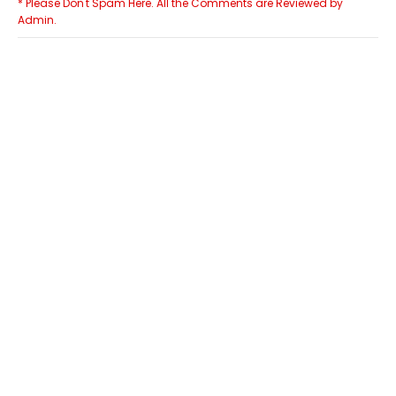
* Please Don't Spam Here. All the Comments are Reviewed by
Admin.