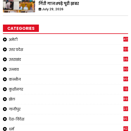
गिरी गाज।।पढ़े पूरी ख़बर
July 29, 2026
CATEGORIES
473
अमेठी
1371
उत्तर प्रदेश
263
उत्तराखंड
308
उन्नाव
959
कन्नौज
13
कुशीनगर
892
खेल
237
गाजीपुर
957
देश-विदेश
423
धर्म