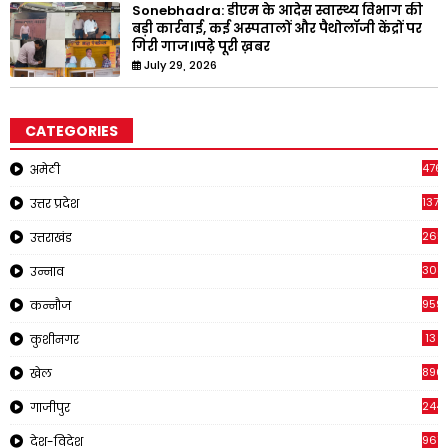
Sonebhadra: डीएम के आदेस स्वास्थ्य विभाग की
बड़ी कार्रवाई, कई अस्पतालों और पैथोलॉजी केंद्रों पर
गिरी गाज।।पढ़े पूरी ख़बर
July 29, 2026
CATEGORIES
476
अमेठी
1378
उत्तर प्रदेश
2651
उत्तराखंड
308
उन्नाव
959
कन्नौज
13
कुशीनगर
896
खेल
244
गाजीपुर
961
देश-विदेश