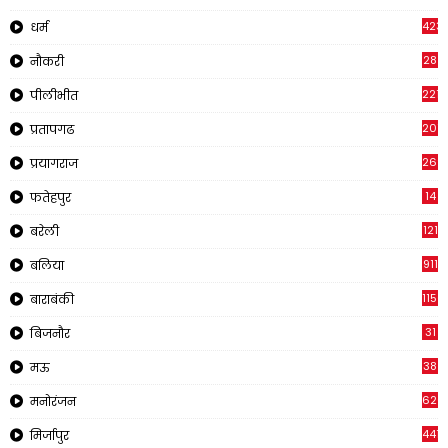
423
धर्म
28
नौकरी
2210
पीलीभीत
2019
प्रतापगढ
269
प्रयागराज
14
फतेहपुर
121
बरेली
911
बलिया
1150
बाराबंकी
31
बिजनौर
38
मऊ
620
मनोरंजन
441
मिर्जापुर