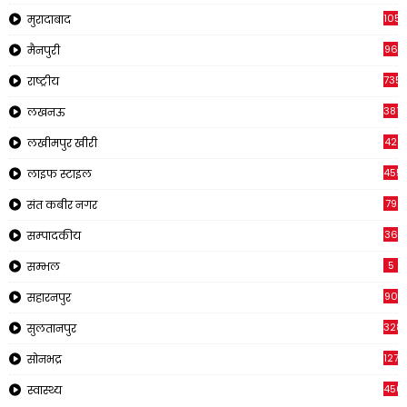
1057
मुरादाबाद
96
मैनपुरी
735
राष्ट्रीय
3816
लखनऊ
42
लखीमपुर खीरी
455
लाइफ स्टाइल
79
संत कबीर नगर
36
सम्पादकीय
5
सम्भल
90
सहारनपुर
328
सुलतानपुर
1270
सोनभद्र
450
स्वास्थ्य