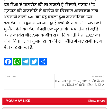
इस दिशा में बातचीत की जा सकती है. दिल्ली, पंजाब और
गुजरात की राजनीति में कांग्रेस के खिलाफ आक्रामक रुख
अपनाने वाली AAP का यह बदला हुआ राजनीतिक रुख
इसलिए भी अहम माना जा रहा है क्योंकि गोवा में भाजपा को
चुनौती देने के लिए विपक्षी एकजुटता की चर्चा तेज हो गई है.
अगर कांग्रेस और AAP के बीच सहमति बनती है तो 2027 का
गोवा विधानसभा चुनाव राज्य की राजनीति में नए समीकरण
पैदा कर सकता है.
F
W
T
T
S
a
h
e
w
h
c
a
l
i
a
e
t
e
t
r
b
s
g
t
e
OLDER
NEWER
o
A
r
e
भारत का बड़ा एक्शन, लश्कर-जैश के 23
o
p
a
r
आतंकियों को घोषित किया टेररिस्ट
k
p
m
YOU MAY LIKE
Show more