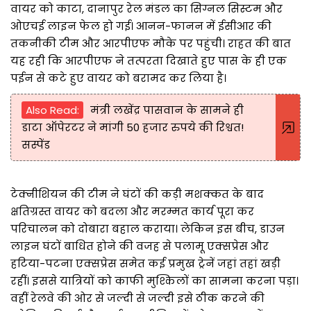
वायर को काटा, दानापुर रेल मंडल का सिग्नल सिस्टम और
ओएचई लाइन फेल हो गई। आनन-फानन में ईसीआर की
तकनीकी टीम और आरपीएफ मौके पर पहुंची। राहत की बात
यह रही कि आरपीएफ ने तत्परता दिखाते हुए पास के ही एक
पईन से कटे हुए वायर को बरामद कर लिया है।
Also Read:
मंत्री लखेंद्र पासवान के सामने ही
डाटा ऑपेरटर ने मांगी 50 हजार रुपये की रिश्वत!
सस्पेंड
टेक्नीशियन की टीम ने घंटों की कड़ी मशक्कत के बाद
क्षतिग्रस्त वायर को बदला और मरम्मत कार्य पूरा कर
परिचालन को दोबारा बहाल कराया। लेकिन इस बीच, डाउन
लाइन घंटों बाधित होने की वजह से पलामू एक्सप्रेस और
हटिया-पटना एक्सप्रेस समेत कई प्रमुख ट्रेनें जहां तहां खड़ी
रहीं। इससे यात्रियों को काफी मुश्किलों का सामना करना पड़ा।
वहीं रेलवे की ओर से जल्दी से जल्दी इसे ठीक करने की