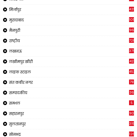
439
मिर्जापुर
1054
मुरादाबाद
96
मैनपुरी
728
राष्ट्रीय
379
लखनऊ
42
लखीमपुर खीरी
453
लाइफ स्टाइल
79
संत कबीर नगर
36
सम्पादकीय
5
सम्भल
90
सहारनपुर
315
सुलतानपुर
126
सोनभद्र