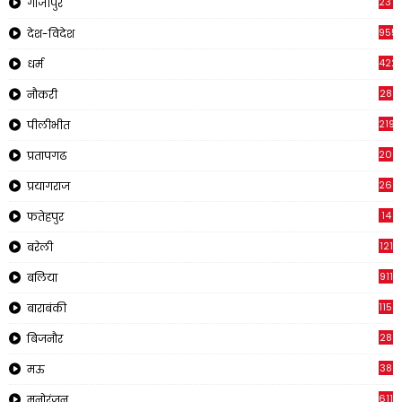
237
गाजीपुर
955
देश-विदेश
422
धर्म
28
नौकरी
2195
पीलीभीत
200
प्रतापगढ
269
प्रयागराज
14
फतेहपुर
121
बरेली
911
बलिया
1150
बाराबंकी
28
बिजनौर
38
मऊ
611
मनोरंजन