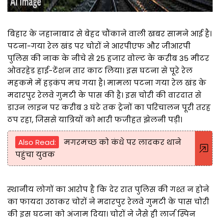
बिहार के जहानाबाद से बेहद चौंकाने वाली खबर सामने आई है।
पटना-गया रेल खंड पर चोरों ने आरपीएफ और जीआरपी
पुलिस की नाक के नीचे से 25 हजार वोल्ट के करीब 35 मीटर
ओवरहेड हाई-टेंशन तार काट लिया। इस घटना से पूरे रेल
महकमे में हड़कंप मच गया है। मामला पटना गया रेल खंड के
मदारपुर रेलवे गुमटी के पास की है। इस चोरी की वारदात से
डाउन लाइन पर करीब 3 घंटे तक ट्रेनों का परिचालन पूरी तरह
ठप रहा, जिससे यात्रियों को भारी फजीहत झेलनी पड़ी।
Also Read:
मगरमच्छ को कंधे पर लादकर थाने
पहुंचा युवक
स्थानीय लोगों का आरोप है कि देर रात पुलिस की गश्त न होने
का फायदा उठाकर चोरों ने मदारपुर रेलवे गुमटी के पास चोरी
की इस घटना को अंजाम दिया। चोरों ने जैसे ही लार्ज स्पिन