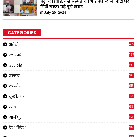
बड़ी कार्रवाई, कई अस्पतालों और पैथोलॉजी केंद्रों पर
गिरी गाज।।पढ़े पूरी ख़बर
July 29, 2026
CATEGORIES
473
अमेठी
1371
उत्तर प्रदेश
263
उत्तराखंड
308
उन्नाव
959
कन्नौज
13
कुशीनगर
892
खेल
237
गाजीपुर
957
देश-विदेश