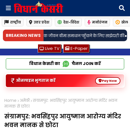
राष्ट्रीय
उत्तर प्रदेश
देश-विदेश
मनोरंजन
खेल
•
BREAKING NEWS
ीवन बीमा समाधान पहुँचाने के लिए साझेदारी की
जामो: अगली तारीख 19 अगस्त! चर्चि
Live TV
E-Paper
विधान केसरी का
चैनल
JOIN
करें
ऑनलाइन भुगतान करें
Pay Now
Home
अमेठी
संग्रामपुर: भवसिंहपुर आयुष्मान आरोग्य मंदिर भवन
मानक से छोटा
संग्रामपुर: भवसिंहपुर आयुष्मान आरोग्य मंदिर
भवन मानक से छोटा