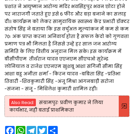
प्रशांत ने आयुष्मान आरोग्य मंदिर भवसिंहपुर भवन छोटा होने
पर नाराजगी जताते हुए इसे 6 फीट और बड़ा बनाने का सलाह
दी।। कार्यक्रम को लेकर सामुदायिक स्वास्थ्य केंद्र प्रभारी डॉक्टर
संतोष सिंह ने बताया कि इस वर्चुअल मूल्यांकन में कम से कम
70ः अंक प्राप्त करना अनिवार्य होता है सफल केदो को गुणवत्ता
प्रमाण पत्र भी मिलता है जिससे उन्हें हर साल जन आरोग्य
समिति के लिए वित्तीय अनुदान मिल सके। इस कार्यक्रम में
बीसीपीएम तीर्थराज यादव एएनएम सीएचओ सुरेन्द्र
लोनियाल व राजेश एएनएम खुशबू आशा संगिनी सीमा सिंह
आशा बहू अनीता शर्मा - किरन यादव -बबिता सिंह -प्रतिभा
तिवारी -शिवकुमारी सिंह -अंजू मिश्रा आंगनबाड़ी सरोजा
-संजना - संजू - मिथिलेश कुमारी शामिल रही।
Also Read:
संग्रामपुरः प्रवीण कुमार ने लिया
कार्यभार, नही बताई प्राथमिकता
F
W
T
T
S
a
h
e
w
h