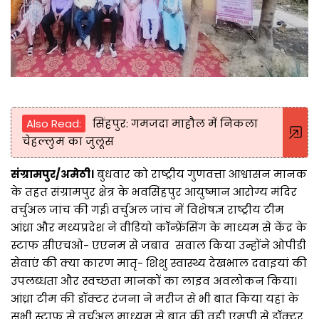
Also Read:
सिंहपुर: गमजदा माहौल में निकला
चेहल्लुम का जुलूस
संग्रामपुर/अमेठी।
बुधवार को राष्ट्रीय गुणवत्ता आश्वासन मानक
के तहत संग्रामपुर क्षेत्र के भवसिंहपुर आयुष्मान आरोग्य मंदिर
वर्चुअल जांच की गई। वर्चुअल जांच में विशेषज्ञ राष्ट्रीय टीम
आंध्रा और मध्यप्रदेश ने वीडियो कॉन्फ्रेंसिंग के माध्यम से केंद्र के
स्टाफ सीएचओ- एएनम से जबाव सवाल किया उन्होंने ओपीडी
सेवाएं की क्या कारण मातृ- शिशु स्वास्थ्य देखभाल दवाइयां की
उपलब्धता और स्वच्छता मानकों का लाइव अवलोकन किया।
आंध्रा टीम की डॉक्टर रंजना ने मरीज से भी बात किया यहां के
सभी स्टाफ से वर्चुअल माध्यम से बात की वही एमपी से डॉक्टर