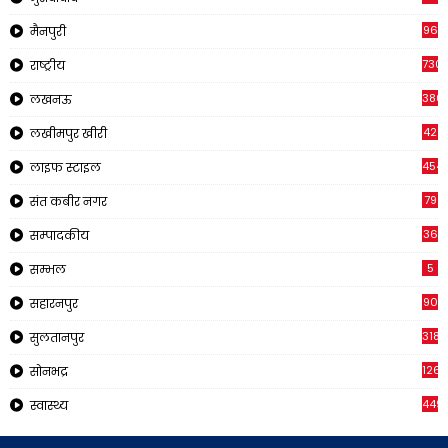
96
मैनपुरी
730
राष्ट्रीय
380
लखनऊ
42
लखीमपुर खीरी
454
लाइफ स्टाइल
79
संत कबीर नगर
36
सम्पादकीय
5
सम्भल
90
सहारनपुर
318
सुलतानपुर
126
सोनभद्र
449
स्वास्थ्य