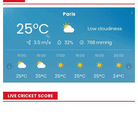
Paris
25°C
Low cloudiness
3.5 m/s
32%
768
mmHg
15:00
16:00
17:00
18:00
19:00
20:00
21
‹
›
25°C
25°C
25°C
25°C
25°C
24°C
2
LIVE CRICKET SCORE