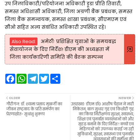
उप जिलाधिकारी/परियोजना अधिकारी डूडा प्रीति तिवारी,
समस्त अधिशासी अधिकारी, जिला अग्रणी बैंक प्रबंधक, समस्त
जिला बैंक समन्वयक, समस्त शाखा प्रबंधक, सीएमएम एवं
सीओ सहित अन्य संबंधित अधिकारी उपस्थित रहे।
Also Read:
अमेठीः प्रशिक्षित युवाओं के समयबद्ध
सेवायोजन के दिए निर्देश! डीएम की अध्यक्षता में
जिला कार्यकारिणी समिति की बैठक सम्पन्न
F
W
T
T
S
a
h
e
w
h
c
a
l
i
a
e
t
e
t
r
b
s
g
t
e
OLDER
NEWER
o
A
r
e
गौरीगंज: डॉ. श्यामा प्रसाद मुखर्जी का
उत्तराखडः डीएम डॉ0 आशीष चैहान ने नारी
o
p
a
r
जीवन राष्ट्रवाद के प्रति समर्पण का
निकेतन, बाल सुधार गृह एवं किशोरी गृह
k
p
m
प्रेरणास्रोत- सुधांशु शुक्ला
का किया निरीक्षणय सुरक्षा, स्वास्थ्य,
शिक्षा एवं पुनर्वास व्यवस्थाओं को और
सुदृढ़ बनाने के दिए निर्देश ! बच्चों एवं
महिलाओं को उपलब्ध कराई जा रही
सुविधाओं, सुरक्षा, स्वास्थ्य एवं पुनर्वास
व्यवस्थाओं की समीक्षा की