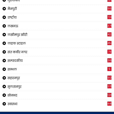
मुरादाबाद
96
मैनपुरी
730
राष्ट्रीय
379
लखनऊ
42
लखीमपुर खीरी
454
लाइफ स्टाइल
79
संत कबीर नगर
36
सम्पादकीय
5
सम्भल
90
सहारनपुर
315
सुलतानपुर
126
सोनभद्र
449
स्वास्थ्य