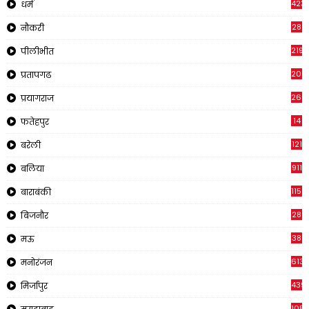
423
धर्म
28
नौकरी
2195
पीलीभीत
200
प्रतापगढ
269
प्रयागराज
14
फतेहपुर
121
बरेली
911
बलिया
1150
बाराबंकी
28
बिजनौर
38
मऊ
613
मनोरंजन
439
मिर्जापुर
1054