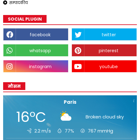
सम्पादकीय
SOCIAL PLUGIN
facebook
twitter
whatsapp
pinterest
instagram
youtube
मौसम
Paris
16°C
Broken cloud sky
2.2 m/s
77%
767
mmHg