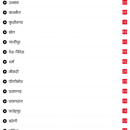
308
उन्नाव
959
कन्नौज
13
कुशीनगर
890
खेल
237
गाजीपुर
955
देश-विदेश
422
धर्म
28
नौकरी
2195
पीलीभीत
200
प्रतापगढ
269
प्रयागराज
14
फतेहपुर
121
बरेली