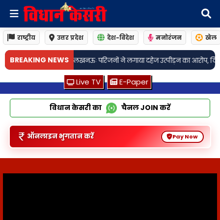
राष्ट्रीय
उत्तर प्रदेश
देश-विदेश
मनोरंजन
खेल
BREAKING NEWS
गाया दहेज उत्पीड़न का आरोप, विवाहिता की संदिग्ध परिस्थितियों में मौत, पति समे
Live TV
E-Paper
विधान केसरी का
चैनल
JOIN
करें
ऑनलाइन भुगतान करें
Pay Now