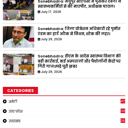
Sonebhadra: मधुपुर सीएचसी में घुसकर दबंगो ने
स्वास्थ्यकर्मियों से की मारपीट, अधीक्षक घायल।
July 17, 2026
Sonebhadra: जिला प्रोबेशन अधिकारी रहे पुनीत
टंडन का हार्ट अटैक से निधन, शोक की लहर।
July 29, 2026
Sonebhadra: डीएम के आदेस स्वास्थ्य विभाग की
बड़ी कार्रवाई, कई अस्पतालों और पैथोलॉजी केंद्रों पर
गिरी गाज।।पढ़े पूरी ख़बर
July 29, 2026
CATEGORIES
4721
अमेठी
1368
उत्तर प्रदेश
262
उत्तराखंड