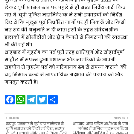
लेकर यूपी शासन स्तर पर पहले से ही सख्त निर्देश जारी किए
गए थे। यूपी पुलिस महानिदेशक ने सभी इकाइयों को निर्देश
दिए थे कि जुलूस पूर्व निर्धारित मार्गों पर ही निकलें और किसी
नए रूट की अनुमति न दी जाए। इसी के तहत संवेदनशील
इलाकों में सीसीटीवी और ड्रोन कैमरों से निगरानी की व्यवस्था
भी की गई थी।
शाहबाद में मुहर्रम का पर्व पूरी तरह शांतिपूर्ण और सौहार्दपूर्ण
माहौल में संपन्न हुआ। प्रशासन और नागरिकों के आपसी
सहयोग से मुहर्रम पर्व को गरिमामय ढंग से संपन्न कराने की
यह मिसाल कस्बे में सांप्रदायिक सद्भाव की परंपरा को और
मजबूत करती है।
F
W
T
T
S
a
h
e
w
h
c
a
l
i
a
e
t
e
t
r
b
s
g
t
e
OLDER
NEWER
o
A
r
e
रुद्रपुर: पंतनगर में पूर्व छात्र सम्मेलन से
शाहबाद: अपर पुलिस अधीक्षक ने ग्राम
o
p
a
r
कृषि नवाचार को मिली नई दिशा, रुद्रपुर
जगेसर में ताजिया जुलूस का किया
k
p
m
के श्खेत बचाओ अभियानश् से किसानों को
निरीक्षण, शांतिपूर्ण ढंग से हुआ सम्पन्न