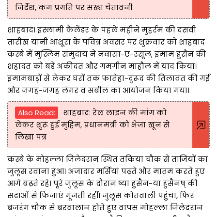
निर्देश, कम प्रगति पर सख्त चेतावनी
शाहबाद। इस्लामी कैलेंडर के पहले महीने मुहर्रम की दसवीं
तारीख यानी आशूरा के पवित्र अवसर पर शुक्रवार को शाहबाद
कस्बे में मुस्लिम समुदाय ने नवासा-ए-रसूल, इमाम हुसैन की
शहादत को बड़े अकीदत और गमगीन माहौल में याद किया।
इमामबाड़ों से लेकर घरों तक फातेहा-दुरूद की तिलावत की गई
और जगह-जगह लंगर व सबील का आयोजन किया गया।
Also Read:
शाहबाद: रेल लाइन की मांग को
लेकर शुरू हुई मुहिम, प्रधानमंत्री को भेजा खून से
लिखा पत्र
कस्बे के मोहल्ला जिलेदरान स्थित तकिया चौक से ताजियों का
जुलूस रवाना हुआ। अजादार मर्सियां पढ़ते और मातम करते हुए
आगे बढ़ते रहे। पूरे जुलूस के दौरान ष्या हुसैन-या हुसैनष् की
सदाओं से फिजाएं गूंजती रहीं। जुलूस कोतवाली पहुंचा, फिर
बजरंग चौक से बरवालान होते हुए वापस मोहल्ला जिलेदरान