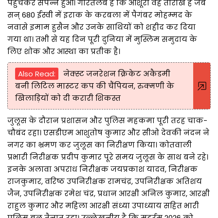
पहुंचकर संपन्न हुआ। गौरतलब है कि आशूरा वह तारीख है जब
सन् 680 ईस्वी में इराक के करबला में पैगंबर मोहम्मद के
नवासे इमाम हुसैन और उनके साथियों को शहीद कर दिया
गया था। तभी से यह दिन पूरी दुनिया में मुस्लिम समुदाय के
लिए शोक और आस्था का प्रतीक है।
Also Read:
नेक्स्ट जनरेशन क्रिकेट अकैडमी
बनी लिटिल मास्टर कप की चैंपियन, रुक्मणी के
खिलाड़ियों को दी करारी शिकस्त
जुलूस के दौरान प्रशासन और पुलिस महकमा पूरी तरह चाक-
चौबंद रहा। एसडीएम आशुतोष कुमार और सीओ देवकी नंदन ने
नगर का भ्रमण कर जुलूस का निरीक्षण किया। कोतवाली
प्रभारी निरीक्षक प्रदीप कुमार पूरे समय जुलूस के साथ बने रहे।
इनके अलावा अपराध निरीक्षक जयप्रकाश यादव, निरीक्षक
राजकुमार, वरिष्ठ उपनिरीक्षक रामचंद्र, उपनिरीक्षक अतिशय
जैन, उपनिरीक्षक रमेश चंद्र, प्रधान आरक्षी अनिल कुमार, आरक्षी
राहुल कुमार और महिला आरक्षी संध्या उपाध्याय सहित भारी
पुलिस बल तैनात रहा। उल्लेखनीय है कि मुहर्रम 2026 को