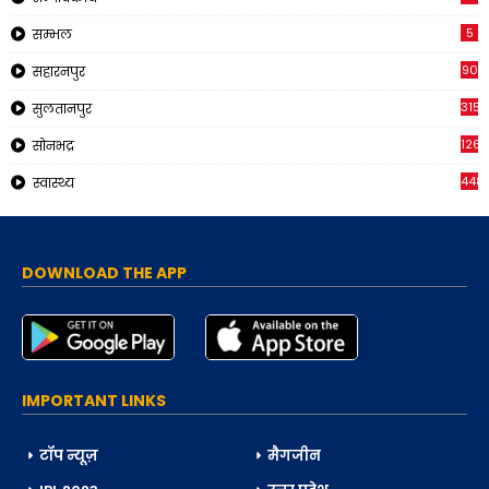
5
सम्भल
90
सहारनपुर
315
सुलतानपुर
126
सोनभद्र
448
स्वास्थ्य
DOWNLOAD THE APP
IMPORTANT LINKS
टॉप न्यूज़
मैगजीन