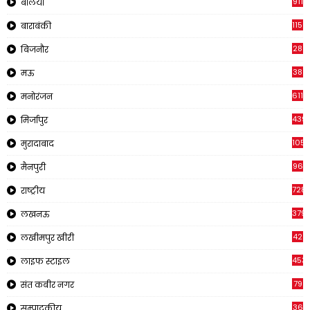
911
बलिया
1150
बाराबंकी
28
बिजनौर
38
मऊ
611
मनोरंजन
439
मिर्जापुर
1054
मुरादाबाद
96
मैनपुरी
728
राष्ट्रीय
379
लखनऊ
42
लखीमपुर खीरी
453
लाइफ स्टाइल
79
संत कबीर नगर
36
सम्पादकीय