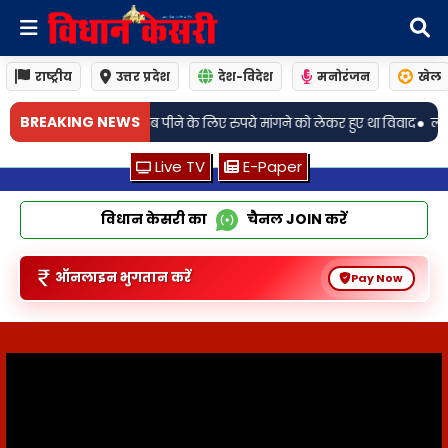
राष्ट्रीय
उत्तर प्रदेश
देश-विदेश
मनोरंजन
खेल
•
BREAKING NEWS
मांगने को लेकर हुए था विवाद
लखनऊ: सैरपुर थाना क्षेत्र में सड़क हादसे में बाइक स
Live TV
E-Paper
विधान केसरी का
चैनल
JOIN
करें
ऑनलाइन भुगतान करें
Pay Now