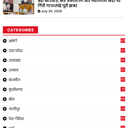
बड़ी कार्रवाई, कई अस्पतालों और पैथोलॉजी केंद्रों पर
गिरी गाज।।पढ़े पूरी ख़बर
July 29, 2026
CATEGORIES
476
अमेठी
1378
उत्तर प्रदेश
266
उत्तराखंड
308
उन्नाव
959
कन्नौज
13
कुशीनगर
896
खेल
244
गाजीपुर
961
देश-विदेश