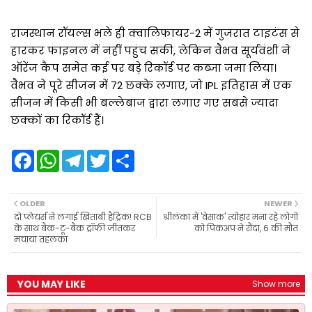
राजस्थान रॉयल्स भले ही क्वालिफायर-2 में गुजरात टाइटंस से
हारकर फाइनल में नहीं पहुंच सकी, लेकिन वैभव सूर्यवंशी ने
ऑरेंज कैप समेत कई पर बड़े रिकॉर्ड पर कब्जा जमा लिया।
वैभव ने पूरे सीजन में 72 छक्के लगाए, जो IPL इतिहास में एक
सीजन में किसी भी बल्लेबाज द्वारा लगाए गए सबसे ज्यादा
छक्कों का रिकॉर्ड हैं।
F
W
T
T
S
a
h
e
w
h
c
a
l
i
a
e
t
e
t
r
b
s
g
t
e
OLDER
NEWER
o
A
r
e
दो प्लेयर्स ने लगाई खिताबी हैट्रिक! RCB
श्रीलंका में 'वेसाक' त्योहार मना रहे लोगों
o
p
a
r
के साथ बैक-टू-बैक ट्रॉफी जीतकर
को पिकअप ने रौंदा, 6 की मौत
k
p
m
मचाया तहलका
YOU MAY LIKE
Show more