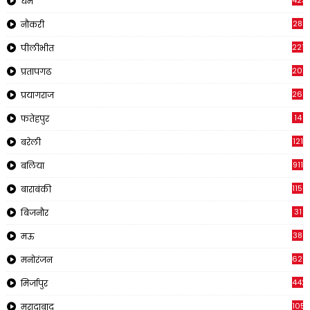
423
धर्म
28
नौकरी
2218
पीलीभीत
202
प्रतापगढ
269
प्रयागराज
14
फतेहपुर
121
बरेली
911
बलिया
1150
बाराबंकी
31
बिजनौर
38
मऊ
620
मनोरंजन
442
मिर्जापुर
1057
मुरादाबाद