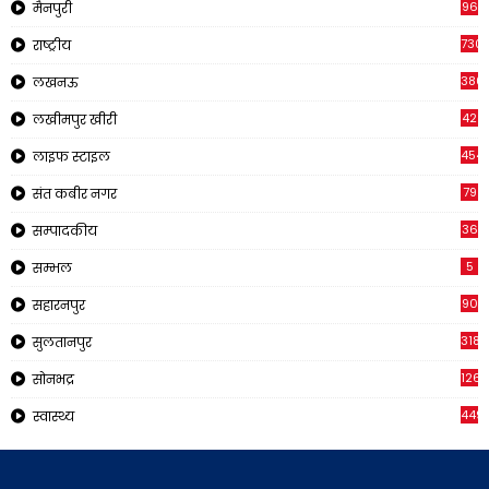
96
मैनपुरी
730
राष्ट्रीय
380
लखनऊ
42
लखीमपुर खीरी
454
लाइफ स्टाइल
79
संत कबीर नगर
36
सम्पादकीय
5
सम्भल
90
सहारनपुर
318
सुलतानपुर
126
सोनभद्र
449
स्वास्थ्य