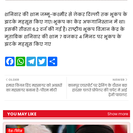
शनिवार की शाम जम्मू-कश्मीर से लेकर दिल्ली तक भूकंप के
झटके महसूस किए गए। भूकंप का केंद्र अफगानिस्तान में था।
इसकी तीव्रता 6.2 दर्ज की गई है। राष्ट्रीय भूकंप विज्ञान केंद्र के
मुताबिक शनिवार की शाम 7 बजकर 4 मिनट पर भूकंप के
झटके महसूस किए गए
F
W
T
T
S
a
h
e
w
h
c
a
l
i
a
e
t
e
t
r
b
s
g
t
e
OLDER
NEWER
o
A
r
e
हमारा विजन हिंद महासागर को अवसरों
कानपुर एयरपोर्ट पर ट्रेनिंग के दौरान बड़ा
o
p
a
r
का महासागर बनाना है-पीएम मोदी
हादसा! चलते प्रोपेलर की चपेट में आई
k
p
m
ट्रेनी पायलट
YOU MAY LIKE
Show more
देश-विदेश