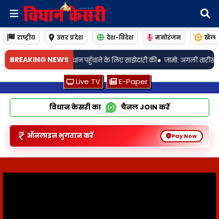
राष्ट्रीय
उत्तर प्रदेश
देश-विदेश
मनोरंजन
खेल
•
BREAKING NEWS
े लिए साझेदारी की
जामो: अगली तारीख 19 अगस्त! चर्चित जालसाजी मामले में चार्ज फ
Live TV
E-Paper
विधान केसरी का
चैनल
JOIN
करें
ऑनलाइन भुगतान करें
Pay Now