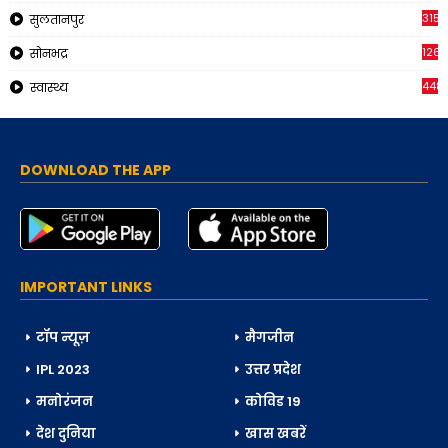
315
सुलतानपुर
126
सोनभद्र
448
स्वास्थ्य
DOWNLOAD THE APP
IMPORTANT LINKS
टॉप न्यूज़
मैगजीन
IPL 2023
उत्तर प्रदेश
मनोरंजन
कोविड 19
देश दुनिया
खास खबरें