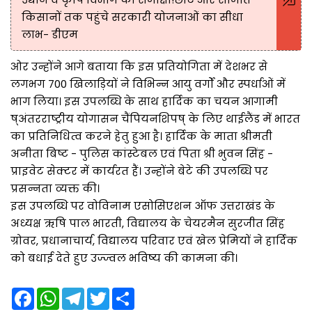
किसानों तक पहुंचे सरकारी योजनाओं का सीधा
लाभ- डीएम
ओर उन्होंने आगे बताया कि इस प्रतियोगिता में देशभर से
लगभग 700 खिलाड़ियों ने विभिन्न आयु वर्गों और स्पर्धाओं में
भाग लिया। इस उपलब्धि के साथ हार्दिक का चयन आगामी
ष्अंतरराष्ट्रीय योगासन चैंपियनशिपष् के लिए थाईलैंड में भारत
का प्रतिनिधित्व करने हेतु हुआ है। हार्दिक के माता श्रीमती
अनीता बिष्ट - पुलिस कांस्टेबल एवं पिता श्री भुवन सिंह -
प्राइवेट सेक्टर में कार्यरत हैं। उन्होंने बेटे की उपलब्धि पर
प्रसन्नता व्यक्त की।
इस उपलब्धि पर वोविनाम एसोसिएशन ऑफ उत्तराखंड के
अध्यक्ष ऋषि पाल भारती, विद्यालय के चेयरमैन सुरजीत सिंह
ग्रोवर, प्रधानाचार्य, विद्यालय परिवार एवं खेल प्रेमियों ने हार्दिक
को बधाई देते हुए उज्ज्वल भविष्य की कामना की।
F
W
T
T
S
a
h
e
w
h