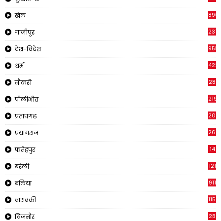
890
खेल
237
गाजीपुर
955
देश-विदेश
422
धर्म
28
नौकरी
2195
पीलीभीत
200
प्रतापगढ
269
प्रयागराज
14
फतेहपुर
121
बरेली
911
बलिया
1150
बाराबंकी
28
बिजनौर