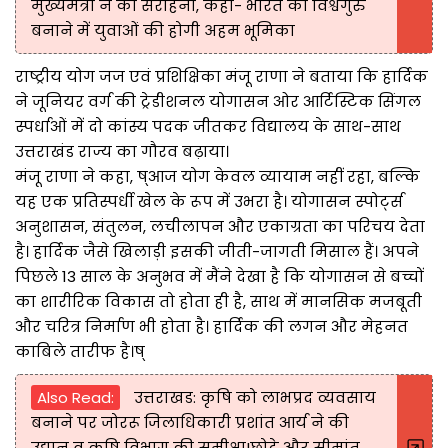
मुख्यमंत्री ने की सराहना, कहा- भारत को विश्वगुरु
बनाने में युवाओं की होगी अहम भूमिका
राष्ट्रीय योग जज एवं प्रशिक्षिका मंजू राणा ने बताया कि हार्दिक
ने जूनियर वर्ग की ट्रेडीशनल योगासन ओर आर्टिस्टिक सिंगल
स्पर्धाओं में दो कांस्य पदक जीतकर विद्यालय के साथ-साथ
उत्तराखंड राज्य का गौरव बढ़ाया।
मंजू राणा ने कहा, ष्आज योग केवल व्यायाम नहीं रहा, बल्कि
यह एक प्रतिस्पर्धी खेल के रूप में उभरा है। योगासन स्पोर्ट्स
अनुशासन, संतुलन, लचीलापन और एकाग्रता का परिचय देता
है। हार्दिक जैसे खिलाड़ी इसकी जीती-जागती मिसाल हैं। अपने
पिछले 13 साल के अनुभव में मैंने देखा है कि योगासन से बच्चों
का शारीरिक विकास तो होता ही है, साथ में मानसिक मजबूती
और चरित्र निर्माण भी होता है। हार्दिक की लगन और मेहनत
काबिले तारीफ है।ष्
Also Read:
उत्तराखड: कृषि को लाभप्रद व्यवसाय
बनाने पर जोररू जिलाधिकारी प्रशांत आर्य ने की
उद्यान व कृषि विभाग की समीक्षा!छोटे और सीमांत