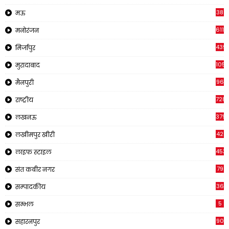
38
मऊ
611
मनोरंजन
439
मिर्जापुर
1054
मुरादाबाद
96
मैनपुरी
728
राष्ट्रीय
379
लखनऊ
42
लखीमपुर खीरी
453
लाइफ स्टाइल
79
संत कबीर नगर
36
सम्पादकीय
5
सम्भल
90
सहारनपुर