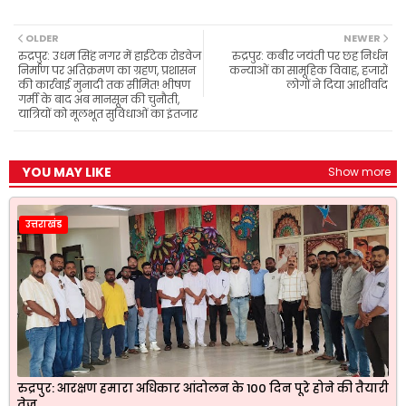
c
a
l
i
a
e
t
e
t
r
b
s
g
t
e
OLDER
NEWER
o
A
r
e
रुद्रपुर: उधम सिंह नगर में हाईटेक रोडवेज
रुद्रपुर: कबीर जयंती पर छह निर्धन
o
p
a
r
निर्माण पर अतिक्रमण का ग्रहण, प्रशासन
कन्याओं का सामूहिक विवाह, हजारों
k
p
m
की कार्रवाई मुनादी तक सीमित! भीषण
लोगों ने दिया आशीर्वाद
गर्मी के बाद अब मानसून की चुनौती,
यात्रियों को मूलभूत सुविधाओं का इंतजार
YOU MAY LIKE
Show more
उत्तराखंड
रुद्रपुर: आरक्षण हमारा अधिकार आंदोलन के 100 दिन पूरे होने की तैयारी
तेज