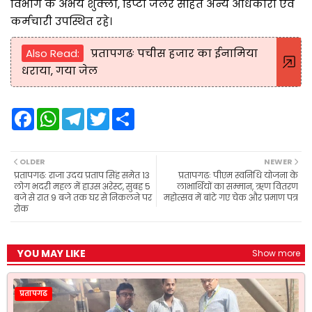
विभाग के अभय शुक्ला, डिप्टी जेलर सहित अन्य अधिकारी एवं
कर्मचारी उपस्थित रहे।
Also Read:
प्रतापगढः पचीस हजार का ईनामिया
धराया, गया जेल
F
W
T
T
S
a
h
e
w
h
c
a
l
i
a
e
t
e
t
r
b
s
g
t
e
OLDER
NEWER
o
A
r
e
प्रतापगढः राजा उदय प्रताप सिंह समेत 13
प्रतापगढः पीएम स्वनिधि योजना के
o
p
a
r
लोग भदरी महल में हाउस अरेस्ट, सुबह 5
लाभार्थियों का सम्मान, ऋण वितरण
k
p
m
बजे से रात 9 बजे तक घर से निकलने पर
महोत्सव में बांटे गए चेक और प्रमाण पत्र
रोक
YOU MAY LIKE
Show more
प्रतापगढ