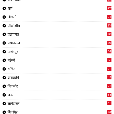
422
धर्म
28
नौकरी
2195
पीलीभीत
200
प्रतापगढ
269
प्रयागराज
14
फतेहपुर
121
बरेली
911
बलिया
1150
बाराबंकी
28
बिजनौर
38
मऊ
611
मनोरंजन
439
मिर्जापुर