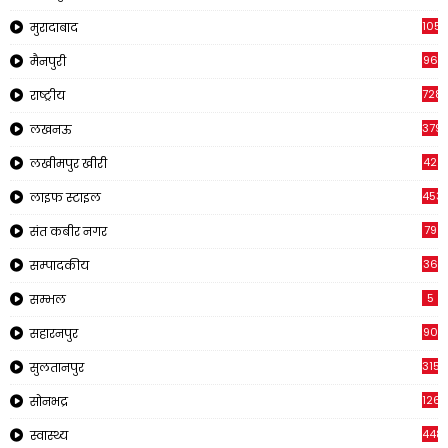
1054
मुरादाबाद
96
मैनपुरी
728
राष्ट्रीय
379
लखनऊ
42
लखीमपुर खीरी
453
लाइफ स्टाइल
79
संत कबीर नगर
36
सम्पादकीय
5
सम्भल
90
सहारनपुर
315
सुलतानपुर
1265
सोनभद्र
448
स्वास्थ्य