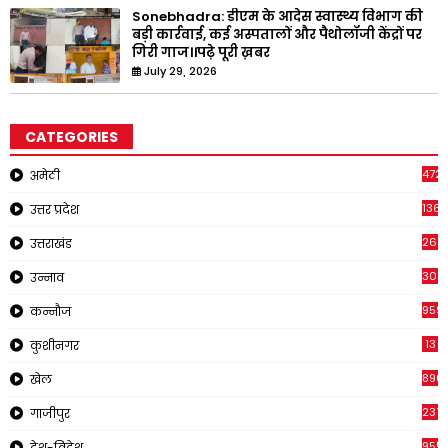
Sonebhadra: डीएम के आदेस स्वास्थ्य विभाग की
बड़ी कार्रवाई, कई अस्पतालों और पैथोलॉजी केंद्रों पर
गिरी गाज।।पढ़े पूरी ख़बर
July 29, 2026
CATEGORIES
4721
अमेठी
1368
उत्तर प्रदेश
262
उत्तराखंड
308
उन्नाव
959
कन्नौज
13
कुशीनगर
890
खेल
237
गाजीपुर
955
देश-विदेश