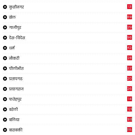
13
कुशीनगर
898
खेल
250
गाजीपुर
963
देश-विदेश
424
धर्म
28
नौकरी
222
पीलीभीत
203
प्रतापगढ
269
प्रयागराज
14
फतेहपुर
121
बरेली
911
बलिया
1150
बाराबंकी