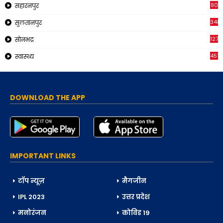
90
सहारनपुर
340
सुलतानपुर
1271
सोनभद्र
451
स्वास्थ्य
DOWNLOAD THE APP
IMPORTANT LINKS
टॉप न्यूज़
मैगजीन
IPL 2023
उत्तर प्रदेश
मनोरंजन
कोविड 19