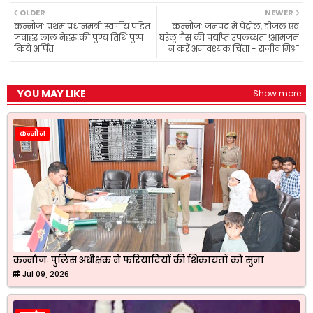
b
s
g
t
e
OLDER
NEWER
o
A
r
e
कन्नौज: प्रथम प्रधानमंत्री स्वर्गीय पंडित
कन्नौज: जनपद में पेट्रोल, डीजल एवं
o
p
a
r
जवाहर लाल नेहरू की पुण्य तिथि पुष्प
घरेलू गैस की पर्याप्त उपलब्धता !आमजन
k
p
m
किये अर्पित
न करें अनावश्यक चिंता - राजीव मिश्रा
YOU MAY LIKE
Show more
कन्नौज
कन्नौजः पुलिस अधीक्षक ने फरियादियों की शिकायतों को सुना
Jul 09, 2026