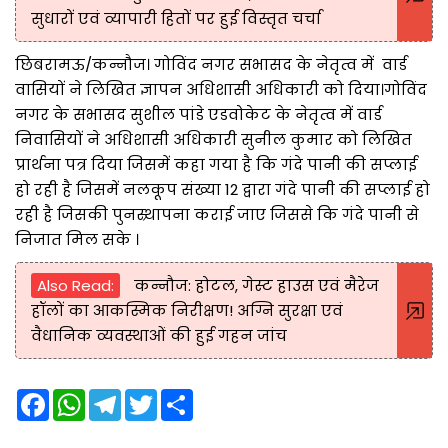
सुधारों एवं व्यापारी हितों पर हुई विस्तृत चर्चा
छिबरामऊ/कन्नौज। गोविंद नगर सभासद के नेतृत्व में वार्ड
वासियों ने लिखित ज्ञापन अधिशासी अधिकारी को दिया।गोविंद
नगर के सभासद सुशील पांडे एडवोकेट के नेतृत्व में वार्ड
निवासियों ने अधिशासी अधिकारी सुनील कुमार को लिखित
प्रार्थना पत्र दिया जिसमें कहा गया है कि गंदे पानी की सप्लाई
हो रही है जिसमें नलकूप संख्या 12 द्वारा गंदे पानी की सप्लाई हो
रही है जिसकी पुनस्र्थापना कराई जाए जिससे कि गंदे पानी से
निजात मिल सके ।
Also Read:
कन्नौज: होटल, गेस्ट हाउस एवं मैरेज
हॉलों का आकस्मिक निरीक्षण! अग्नि सुरक्षा एवं
वैधानिक व्यवस्थाओं की हुई गहन जांच
F
W
T
T
S
a
h
e
w
h
c
a
l
i
a
e
t
e
t
r