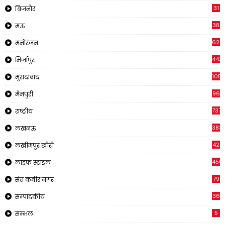
31
बिजनौर
38
मऊ
622
मनोरंजन
443
मिर्जापुर
1058
मुरादाबाद
96
मैनपुरी
737
राष्ट्रीय
383
लखनऊ
42
लखीमपुर खीरी
456
लाइफ स्टाइल
79
संत कबीर नगर
36
सम्पादकीय
5
सम्भल