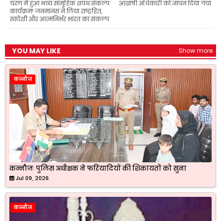
चरण में हुआ भव्य सामूहिक शपथ संकल्प
आशाषी अधिकारी को ज्ञापन दिया गया
k
p
m
कार्यक्रम! जनमानस ने लिया राष्ट्रहित,
स्वदेशी और आत्मनिर्भर भारत का संकल्प
YOU MAY LIKE
Show more
कन्नौज
कन्नौजः पुलिस अधीक्षक ने फरियादियों की शिकायतों को सुना
Jul 09, 2026
कन्नौज