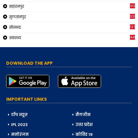
90
सहारनपुर
328
सुलतानपुर
1270
सोनभद्र
449
स्वास्थ्य
DOWNLOAD THE APP
IMPORTANT LINKS
टॉप न्यूज़
मैगजीन
IPL 2023
उत्तर प्रदेश
मनोरंजन
कोविड 19