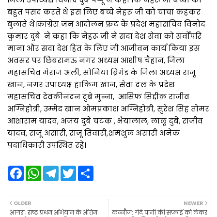
बहुत पसंद करते थे इस लिए बच्चे नेहरू जी को चाचा कहकर
बुलाते थे।कांग्रेस जन आंदोलन फ्रंट के प्रदेश महासचिव विनोद
कुमार दुबे ने कहा कि नेहरू जी ने सदा देश सेवा को सर्वाेपरि
माना और सदा देश हित के लिए जी आजीवन कार्य किया इस
अवसर पर छिबरामऊ नगर अध्यक्ष आशीष चैहान, जिला
महासचिव मेराज अली, सोनिया ब्रिगेड के जिला अध्यक्ष राजू
खान, नगर उपाध्यक्ष हाकिम खान, सेवा दल के प्रदेश
महासचिव देवकीनंदन दुबे मुन्ना, आसिफ सिद्दीक़ राजीव
अग्निहोत्री, उम्मेद खान ओमप्रकाश अग्निहोत्री, सुरेश सिंह तोमर
आशाराम यादव, अजय दुबे चटक , भैयालाल, लालू दुबे, राजीव
यादव, राजू अंसारी, राजू तिवारी,शमशुल अंसारी अनेक
पदाधिकारी उपस्थित रहे।
F
W
T
T
S
a
h
e
w
h
c
a
l
i
a
e
t
e
t
r
b
s
g
t
e
OLDER
NEWER
o
A
r
e
आगराः राष्ट्र प्रथम अभियान के अंतिम
कन्नौज: गंदे पानी की सप्लाई को लेकर
o
p
a
r