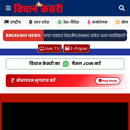
राष्ट्रीय
उत्तर प्रदेश
देश-विदेश
मनोरंजन
खेल
•
BREAKING NEWS
न,सभासद समेत अन्य पदाधिकारी कार्यकर्ता रहें मौजूद
लखनऊ: अवैध डेयरियों पर न
Live TV
E-Paper
विधान केसरी का
चैनल
JOIN
करें
ऑनलाइन भुगतान करें
Pay Now