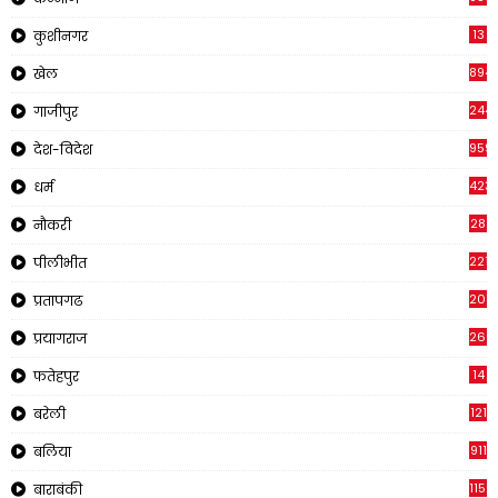
13
कुशीनगर
894
खेल
244
गाजीपुर
959
देश-विदेश
423
धर्म
28
नौकरी
2210
पीलीभीत
2019
प्रतापगढ
269
प्रयागराज
14
फतेहपुर
121
बरेली
911
बलिया
1150
बाराबंकी