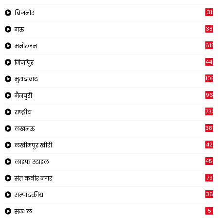
31
बिजनौर
38
मऊ
618
मनोरंजन
441
मिर्जापुर
1057
मुरादाबाद
96
मैनपुरी
733
राष्ट्रीय
3815
लखनऊ
42
लखीमपुर खीरी
454
लाइफ स्टाइल
79
संत कबीर नगर
36
सम्पादकीय
5
सम्भल