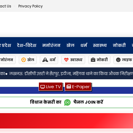
act Us
Privacy Policy
र प्रदेश
देश-विदेश
मनोरंजन
खेल
धर्म
स्वास्थ्य
नोकरी
नोरंजन
खेल
धर्म
स्वास्थ्य
नोकरी
लाइफ 
 इटौंजा, महिगवां थाने का किया औचक निरीक्षण! लंबित मामलों और व्यवस्थाओं की समी
Live TV
E-Paper
विधान केसरी का
चैनल
JOIN
करें