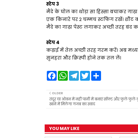
स्टेप 3
मैदे के घोल का थोड़ा सा हिस्सा बचाकर गा
एक किनारे पर 2 चम्मच स्टफिंग रखें। शीट क
मैदे का गाढ़ा पेस्ट लगाकर अच्छी तरह बंद 
स्टेप 4
कढ़ाई में तेल अच्छी तरह गरम करें। अब 
सुनहरा और क्रिस्पी होने तक तल लें।
F
W
T
T
S
a
h
e
w
h
c
a
l
i
a
e
t
e
t
r
b
s
g
t
e
OLDER
o
A
r
e
तंदूर या ओवन में नहीं पानी में बनाएं सॉफ्ट और फुले फुले 
o
p
a
r
खाने में मिलेगा गजब का स्वाद
k
p
m
YOU MAY LIKE