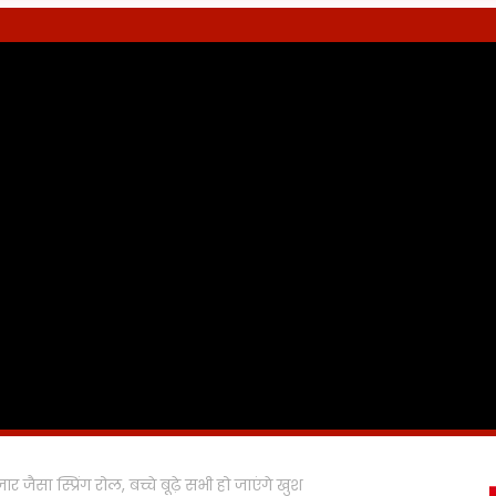
ार जैसा स्प्रिंग रोल, बच्चे बूढ़े सभी हो जाएंगे खुश