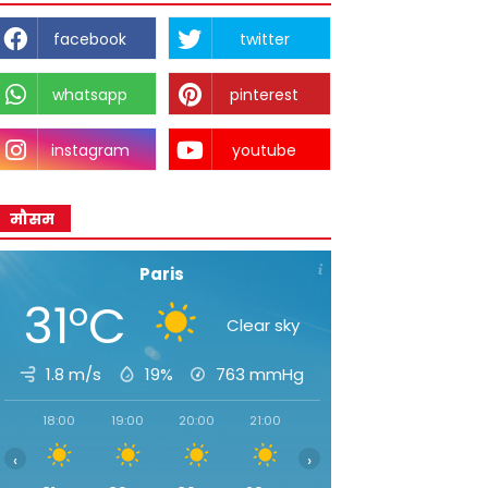
facebook
twitter
whatsapp
pinterest
instagram
youtube
मौसम
Paris
31°C
Clear sky
1.8 m/s
19%
763
mmHg
18:00
19:00
20:00
21:00
22:00
23:00
00:0
‹
›