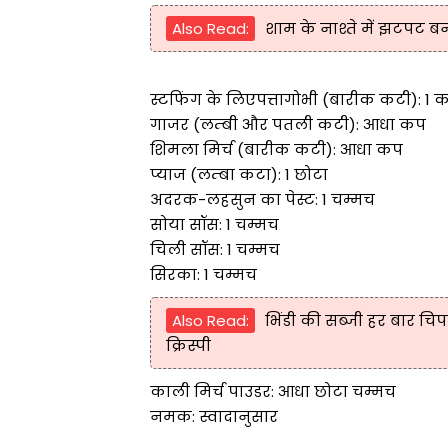
Also Read:
शाम के नाश्ते में झटपट बना
स्टफिंग के लिएपत्तागोभी (बारीक कटी): 1 
गाजर (लम्बी और पतली कटी): आधा कप
शिमला मिर्च (बारीक कटी): आधा कप
प्याज (लम्बा कटा): 1 छोटा
अदरक-लहसुन का पेस्ट: 1 चम्मच
सोया सॉस: 1 चम्मच
चिली सॉस: 1 चम्मच
सिरका: 1 चम्मच
Also Read:
भिंडी की सब्जी हर बार चि
क्रिस्पी
काली मिर्च पाउडर: आधा छोटा चम्मच
नमक: स्वादानुसार