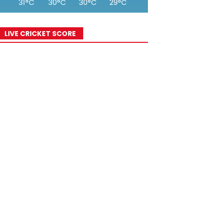
31°C
30°C
30°C
29°C
27°C
26°C
25°
LIVE CRICKET SCORE