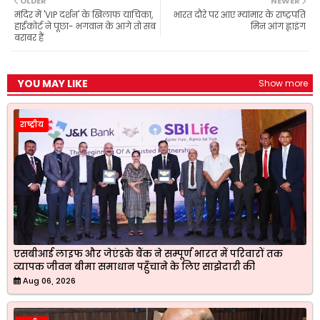
OLDER
NEWER
o
A
r
e
मंदिर में 'VIP दर्शन' के खिलाफ याचिका,
भारत दौरे पर आए म्यांमार के राष्ट्रपति
o
p
a
r
हाईकोर्ट ने पूछा- भगवान के आगे तो सब
मिन आंग ह्लाइंग
k
p
m
बराबर हैं
YOU MAY LIKE
Show more
राष्ट्रीय
एसबीआई लाइफ और जेएंडके बैंक ने सम्पूर्ण भारत में परिवारों तक
व्यापक जीवन बीमा समाधान पहुँचाने के लिए साझेदारी की
Aug 06, 2026