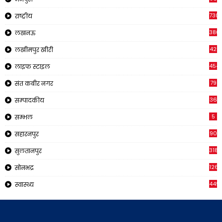
730
राष्ट्रीय
380
लखनऊ
42
लखीमपुर खीरी
454
लाइफ स्टाइल
79
संत कबीर नगर
36
सम्पादकीय
5
सम्भल
90
सहारनपुर
318
सुलतानपुर
126
सोनभद्र
449
स्वास्थ्य