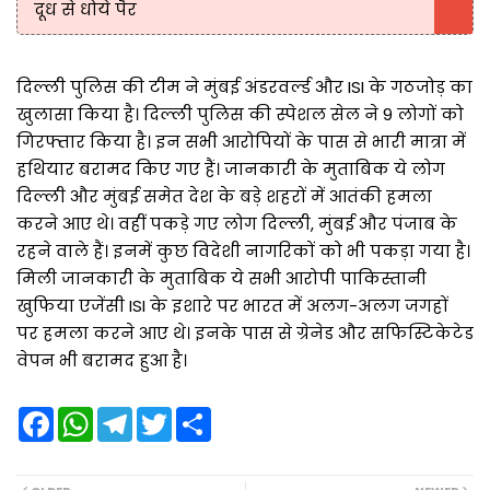
दूध से धोये पैर
दिल्ली पुलिस की टीम ने मुंबई अंडरवर्ल्ड और ISI के गठजोड़ का
खुलासा किया है। दिल्ली पुलिस की स्पेशल सेल ने 9 लोगों को
गिरफ्तार किया है। इन सभी आरोपियों के पास से भारी मात्रा में
हथियार बरामद किए गए हैं। जानकारी के मुताबिक ये लोग
दिल्ली और मुंबई समेत देश के बड़े शहरों में आतंकी हमला
करने आए थे। वहीं पकड़े गए लोग दिल्ली, मुंबई और पंजाब के
रहने वाले हैं। इनमें कुछ विदेशी नागरिकों को भी पकड़ा गया है।
मिली जानकारी के मुताबिक ये सभी आरोपी पाकिस्तानी
खुफिया एजेंसी ISI के इशारे पर भारत में अलग-अलग जगहों
पर हमला करने आए थे। इनके पास से ग्रेनेड और सफिस्टिकेटेड
वेपन भी बरामद हुआ है।
F
W
T
T
S
a
h
e
w
h
c
a
l
i
a
e
t
e
t
r
b
s
g
t
e