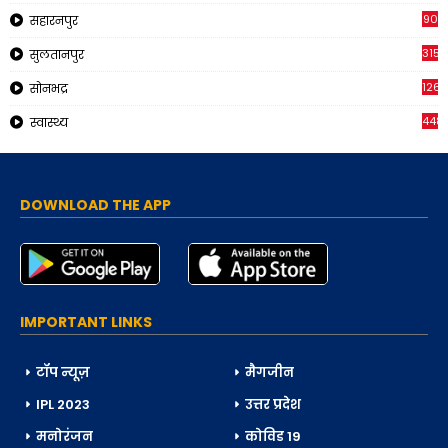
90
सहारनपुर
315
सुलतानपुर
1265
सोनभद्र
448
स्वास्थ्य
DOWNLOAD THE APP
IMPORTANT LINKS
टॉप न्यूज़
मैगजीन
IPL 2023
उत्तर प्रदेश
मनोरंजन
कोविड 19