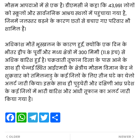
मौसम आपदाओं में से एक है। डीएमसी ने कहा कि 43,991 लोगों
को स्कूलों और सार्वजनिक आश्रय स्थलों में पहुंचाया गया है,
जिनमें जलस्तर बढ़ने के कारण छतों से बचाए गए परिवार भी
शामिल हैं।
अधिकांश मौतें भूस्खलन के कारण हुईं, क्योंकि एक दिन के
भीतर द्वीप के पूर्वी और मध्य क्षेत्रों में 300 मिमी (11.8 इंच) से
अधिक बारिश हुई है। चक्रवाती तूफान दित्वा के पास आने के
साथ ही चेन्नई स्थित आईएमडी के क्षेत्रीय मौसम विज्ञान केंद्र ने
शुक्रवार को तमिलनाडु के कई जिलों के लिए तीन घंटे का येलो
अलर्ट जारी किया। इसके साथ ही पुडुचेरी और दक्षिणी आंध्र प्रदेश
के कई जिलों में भारी बारिश और आंधी तूफान का अलर्ट जारी
किया गया है।
F
W
T
T
S
a
h
e
w
h
c
a
l
i
a
e
t
e
t
r
b
s
g
t
e
OLDER
NEWER
o
A
r
e