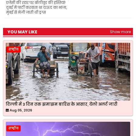
एजेंसी की रडार पर बॉलीवुड की हस्तियां!
o
p
a
r
दुबई में पार्टी करवाता था दाऊद का भांजा,
k
p
m
मुंबई से भेजी जाती थी ड्रग्स
YOU MAY LIKE
Show more
राष्ट्रीय
दिल्ली में 3 दिन तक झमाझम बारिश के आसार, येलो अलर्ट जारी
Aug 05, 2026
राष्ट्रीय