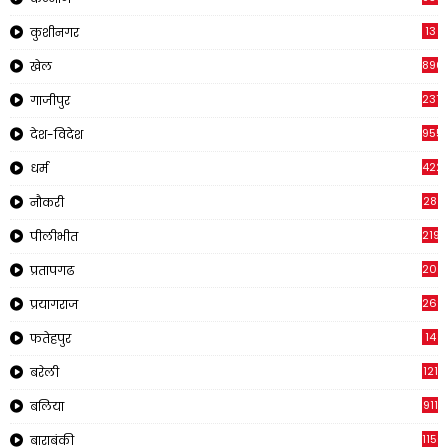
13
कुशीनगर
890
खेल
237
गाजीपुर
955
देश-विदेश
422
धर्म
28
नौकरी
2195
पीलीभीत
200
प्रतापगढ
269
प्रयागराज
14
फतेहपुर
121
बरेली
911
बलिया
1150
बाराबंकी