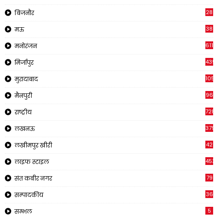
28
बिजनौर
38
मऊ
611
मनोरंजन
439
मिर्जापुर
1054
मुरादाबाद
96
मैनपुरी
728
राष्ट्रीय
379
लखनऊ
42
लखीमपुर खीरी
453
लाइफ स्टाइल
79
संत कबीर नगर
36
सम्पादकीय
5
सम्भल