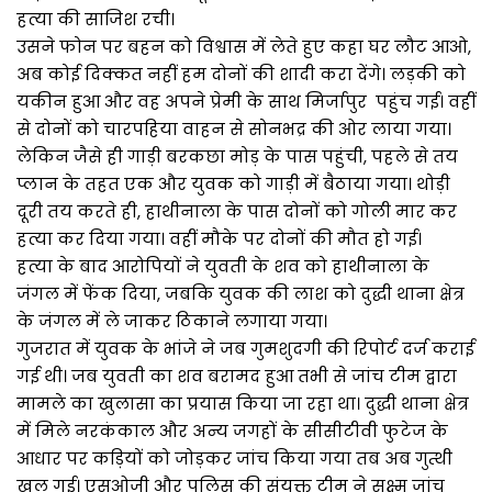
हत्या की साजिश रची।
उसने फोन पर बहन को विश्वास में लेते हुए कहा घर लौट आओ,
अब कोई दिक्कत नहीं हम दोनों की शादी करा देंगे। लड़की को
यकीन हुआ और वह अपने प्रेमी के साथ मिर्जापुर पहुंच गई। वहीं
से दोनों को चारपहिया वाहन से सोनभद्र की ओर लाया गया।
लेकिन जैसे ही गाड़ी बरकछा मोड़ के पास पहुंची, पहले से तय
प्लान के तहत एक और युवक को गाड़ी में बैठाया गया। थोड़ी
दूरी तय करते ही, हाथीनाला के पास दोनों को गोली मार कर
हत्या कर दिया गया। वहीं मौके पर दोनों की मौत हो गई।
हत्या के बाद आरोपियों ने युवती के शव को हाथीनाला के
जंगल में फेंक दिया, जबकि युवक की लाश को दुद्धी थाना क्षेत्र
के जंगल में ले जाकर ठिकाने लगाया गया।
गुजरात में युवक के भांजे ने जब गुमशुदगी की रिपोर्ट दर्ज कराई
गई थी। जब युवती का शव बरामद हुआ तभी से जांच टीम द्वारा
मामले का खुलासा का प्रयास किया जा रहा था। दुद्धी थाना क्षेत्र
में मिले नरकंकाल और अन्य जगहों के सीसीटीवी फुटेज के
आधार पर कड़ियों को जोड़कर जांच किया गया तब अब गुत्थी
खुल गई। एसओजी और पुलिस की संयुक्त टीम ने सूक्ष्म जांच