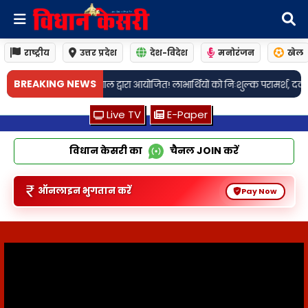
राष्ट्रीय
उत्तर प्रदेश
देश-विदेश
मनोरंजन
खेल
•
BREAKING NEWS
ाभार्थियों को निःशुल्क परामर्श, दवा एवं चश्मा वितरण किया गया
लखनऊः पत्रकारों
Live TV
E-Paper
विधान केसरी का
चैनल
JOIN
करें
ऑनलाइन भुगतान करें
Pay Now