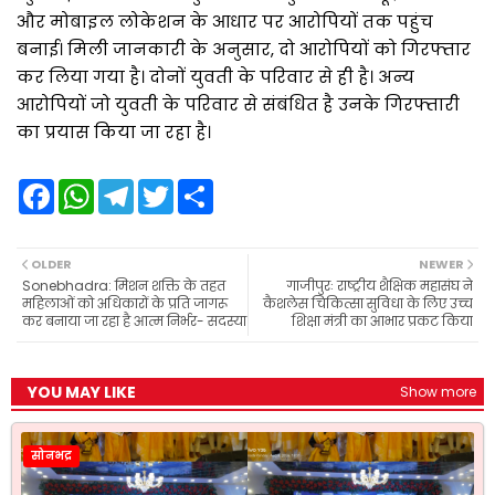
और मोबाइल लोकेशन के आधार पर आरोपियों तक पहुंच
बनाई। मिली जानकारी के अनुसार, दो आरोपियों को गिरफ्तार
कर लिया गया है। दोनों युवती के परिवार से ही है। अन्य
आरोपियों जो युवती के परिवार से संबंधित है उनके गिरफ्तारी
का प्रयास किया जा रहा है।
F
W
T
T
S
a
h
e
w
h
c
a
l
i
a
e
t
e
t
r
b
s
g
t
e
OLDER
NEWER
o
A
r
e
Sonebhadra: मिशन शक्ति के तहत
गाजीपुरः राष्ट्रीय शैक्षिक महासंघ ने
o
p
a
r
महिलाओं को अधिकारों के प्रति जागरू
कैशलेस चिकित्सा सुविधा के लिए उच्च
k
p
m
कर बनाया जा रहा है आत्म निर्भर- सदस्या
शिक्षा मंत्री का आभार प्रकट किया
YOU MAY LIKE
Show more
सोनभद्र