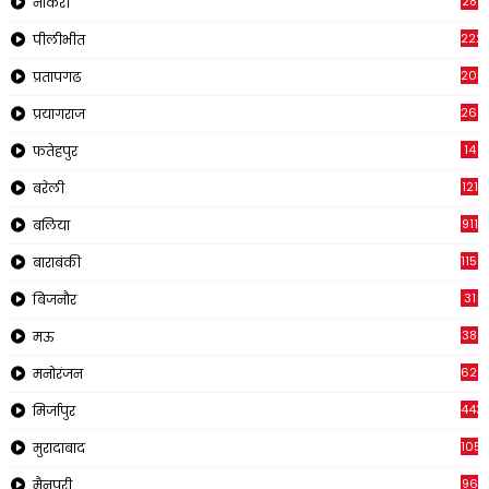
28
नौकरी
222
पीलीभीत
203
प्रतापगढ
269
प्रयागराज
14
फतेहपुर
121
बरेली
911
बलिया
1150
बाराबंकी
31
बिजनौर
38
मऊ
622
मनोरंजन
443
मिर्जापुर
1057
मुरादाबाद
96
मैनपुरी