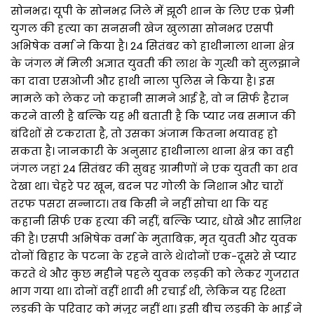
सोनभद्र। यूपी के सोनभद्र जिले में झूठी शान के लिए एक प्रेमी
युगल की हत्या का सनसनी खेज खुलासा सोनभद्र एसपी
अभिषेक वर्मा ने किया है। 24 सितंबर को हाथीनाला थाना क्षेत्र
के जंगल में मिली अज्ञात युवती की लाश के गुत्थी को सुलझाने
का दावा एसओजी और हाथी नाला पुलिस ने किया है। इस
मामले को लेकर जो कहानी सामने आई है, वो न सिर्फ हैरान
करने वाली है बल्कि यह भी बताती है कि प्यार जब समाज की
बंदिशों से टकराता है, तो उसका अंजाम कितना भयावह हो
सकता है। जानकारी के अनुसार हाथीनाला थाना क्षेत्र का वही
जंगल जहां 24 सितंबर की सुबह ग्रामीणों ने एक युवती का शव
देखा था। चेहरे पर खून, बदन पर गोली के निशान और चारों
तरफ पसरा सन्नाटा। तब किसी ने नहीं सोचा था कि यह
कहानी सिर्फ एक हत्या की नहीं, बल्कि प्यार, धोखे और साज़िश
की है। एसपी अभिषेक वर्मा के मुताबिक़, मृत युवती और युवक
दोनों बिहार के पटना के रहने वाले थे।दोनों एक-दूसरे से प्यार
करते थे और कुछ महीने पहले युवक लड़की को लेकर गुजरात
भाग गया था। दोनों वहीं शादी भी रचाई थी, लेकिन यह रिश्ता
लड़की के परिवार को मंज़ूर नहीं था। इसी बीच लड़की के भाई ने