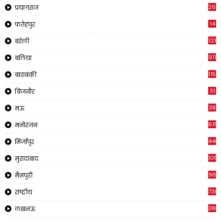
269
प्रयागराज
14
फतेहपुर
121
बरेली
911
बलिया
1150
बाराबंकी
31
बिजनौर
38
मऊ
615
मनोरंजन
440
मिर्जापुर
105
मुरादाबाद
96
मैनपुरी
730
राष्ट्रीय
380
लखनऊ