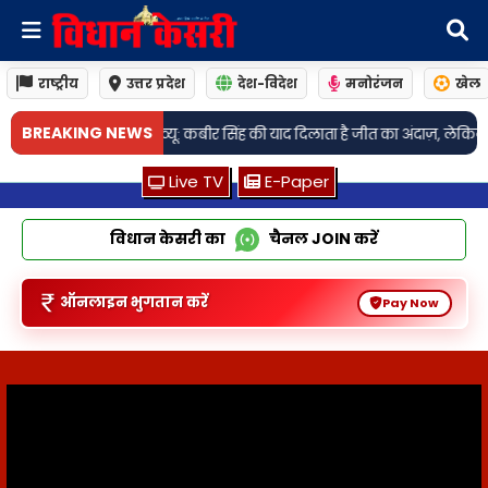
राष्ट्रीय
उत्तर प्रदेश
देश-विदेश
मनोरंजन
खेल
•
BREAKING NEWS
: कबीर सिंह की याद दिलाता है जीत का अंदाज़, लेकिन पहचान है बिल्कुल अलग
मध्य प
Live TV
E-Paper
विधान केसरी का
चैनल
JOIN
करें
ऑनलाइन भुगतान करें
Pay Now