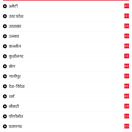
473
अमेठी
1371
उत्तर प्रदेश
263
उत्तराखंड
308
उन्नाव
959
कन्नौज
13
कुशीनगर
892
खेल
237
गाजीपुर
957
देश-विदेश
423
धर्म
28
नौकरी
220
पीलीभीत
2011
प्रतापगढ