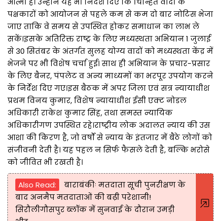
आत्मा है। उन्होंने यह भी निर्देश दिए कि चिन्हित वादों के
पक्षकारों को आयोजन से पहले कम से कम दो बार नोटिस भेजा
जाए ताकि वे समय से उपस्थित होकर समाधान का लाभ ले
सकें।इसके अतिरिक्त राष्ट्र के लिए मध्यस्थता अभियान 1 जुलाई
से 30 सितंबर के अंतर्गत सुलह योग्य वादों को मध्यस्थता केंद्र में
भेजने पर भी विशेष चर्चा हुई। साथ ही अभियान के प्रचार-प्रसार
के लिए बैनर, पंपलेट व अन्य माध्यमों का भरपूर उपयोग करने
के निर्देश दिए गए।इस बैठक में अपर जिला एवं सत्र न्यायाधीश
प्रथम विनय कुमार, विशेष न्यायाधीश ईसी एक्ट नोडल
अधिकारी राकेश कुमार सिंह, तथा समस्त न्यायिक
अधिकारीगण उपस्थित रहे।राष्ट्रीय लोक अदालत न्याय की उस
आशा की किरण है, जो वर्षों से न्याय के इंतजार में बैठे लोगों को
संजीवनी देती है। यह पहल न सिर्फ फैसले देती है, बल्कि भरोसे
को जीवित भी रखती है।
Also Read:
बाराबंकीः मतदाता सूची पुनरीक्षण के
बाद अनमैप मतदाताओं की बढ़ी परेशानी!
सिरौलीगौसपुर ब्लॉक में सुनवाई के दौरान उमड़ी