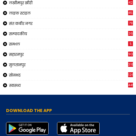
42
लखीमपुर खीरी
454
लाइफ स्टाइल
79
संत कबीर नगर
36
सम्पादकीय
5
सम्भल
90
सहारनपुर
318
सुलतानपुर
126
सोनभद्र
449
स्वास्थ्य
DOWNLOAD THE APP