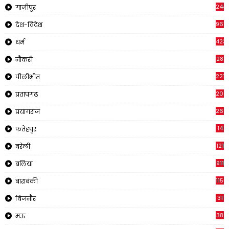
244
गाजीपुर
961
देश-विदेश
423
धर्म
28
नौकरी
2218
पीलीभीत
202
प्रतापगढ
269
प्रयागराज
14
फतेहपुर
121
बरेली
911
बलिया
1150
बाराबंकी
31
बिजनौर
38
मऊ