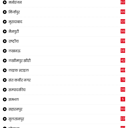
620
मनोरंजन
442
मिर्जापुर
1057
मुरादाबाद
96
मैनपुरी
735
राष्ट्रीय
382
लखनऊ
42
लखीमपुर खीरी
455
लाइफ स्टाइल
79
संत कबीर नगर
36
सम्पादकीय
5
सम्भल
90
सहारनपुर
335
सुलतानपुर