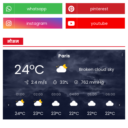
whatsapp
pinterest
instagram
youtube
मौसम
Paris
24°C
Broken cloud sky
2.4 m/s
33%
762
mmHg
01:00
02:00
03:00
04:00
05:00
06:00
07
‹
›
24°C
23°C
23°C
22°C
22°C
22°C
2